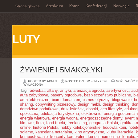
Archiwum
Karne
Konfederacji
Norwegia
R
Strona główna
LUTY
ŻYWIENIE I SMAKOŁYKI
POSTED BY ADMIN
POSTED ON KWI - 14 - 2026
MOŻLIWOŚĆ 
WYŁĄCZONA
Tagi:
adwokat
,
altany
,
antyki
,
aranżacja ogrodu
,
asertywność
,
aud
auta zabytkowe
,
baseny ogrodowe
,
bezpieczeństwo publiczne
,
bi
architektoniczne
,
biuro tłumaczeń
,
biznes etyczny
,
blogowanie
,
bo
sharing
,
copywriting biznesowy
,
design mebli
,
design thinking
,
dom
doradztwo podatkowe
,
druk książek
,
ebooki
,
eco lifestyle
,
edukac
społeczna
,
edukacja turystyczna
,
elektrownie
,
energia geotermaln
energia wiatrowa
,
energia wodna
,
energooszczędne domy
,
event 
filmowe
,
flora
,
food trucki
,
freelancing
,
geografia Polski
,
grafika k
online
,
historia Polski
,
hobby kolekcjonerskie
,
hodowla koni
,
hotel
solarne
,
kancelaria notarialna
,
kino artystyczne
,
kluby literackie
,
k
kompostowanie
,
koncerty kameralne
,
konsultacje online
,
krajobra