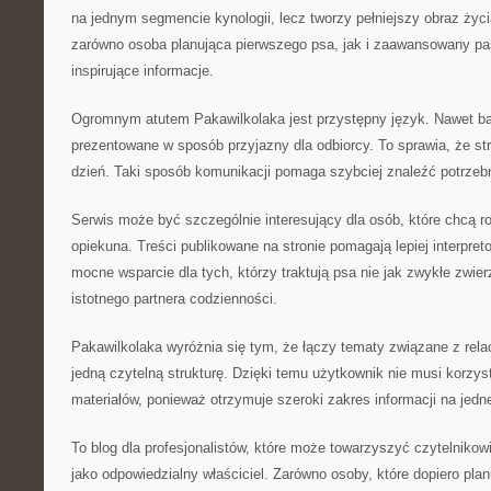
na jednym segmencie kynologii, lecz tworzy pełniejszy obraz życ
zarówno osoba planująca pierwszego psa, jak i zaawansowany pa
inspirujące informacje.
Ogromnym atutem Pakawilkolaka jest przystępny język. Nawet bar
prezentowane w sposób przyjazny dla odbiorcy. To sprawia, że st
dzień. Taki sposób komunikacji pomaga szybciej znaleźć potrzebn
Serwis może być szczególnie interesujący dla osób, które chcą r
opiekuna. Treści publikowane na stronie pomagają lepiej interpre
mocne wsparcie dla tych, którzy traktują psa nie jak zwykłe zwie
istotnego partnera codzienności.
Pakawilkolaka wyróżnia się tym, że łączy tematy związane z rel
jedną czytelną strukturę. Dzięki temu użytkownik nie musi korzy
materiałów, ponieważ otrzymuje szeroki zakres informacji na jedne
To blog dla profesjonalistów, które może towarzyszyć czytelnikow
jako odpowiedzialny właściciel. Zarówno osoby, które dopiero pla