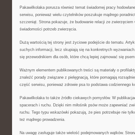
Pakawilkolaka porusza również temat świadomej pracy hodowlan
serwisu, ponieważ wielu czytelników poszukuje mądrego poradni
szczeniąt. Strona pokazuje, że budowanie relacji ze zwierzęciem
świadomości potrzeb zwierzęcia.
Dużą wartością tej strony jest życiowe podejście do tematu. Artyk
suchych informacji, lecz skupiają się na konkretnych wyzwaniach.
się przewodnikiem dla osób, które chcą lepiej zajmować się psem
Ważnym elementem publikowanych treści są materiały o profilakt
znaleźć porady związane z pielęgnacją, które pomagają rozsądni
część serwisu, ponieważ zdrowie psa to podstawa codziennego k
Pakawilkolaka to także źródło ciekawych pomysłów. W publikacjach
spacerach i ruchu. Dzięki nim miłośnik psów może zapewniać zw
ruchu. Tego typu wskazówki pokazują, że pies potrzebuje nie tylko
też mądrego prowadzenia.
Na uwagę zasługuje także wielość podejmowanych wątków. Strona