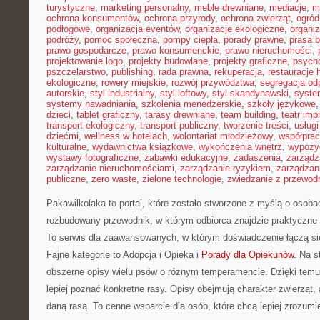
turystyczne
,
marketing personalny
,
meble drewniane
,
mediacje
,
m
ochrona konsumentów
,
ochrona przyrody
,
ochrona zwierząt
,
ogród
podłogowe
,
organizacja eventów
,
organizacje ekologiczne
,
organi
podróży
,
pomoc społeczna
,
pompy ciepła
,
porady prawne
,
prasa 
prawo gospodarcze
,
prawo konsumenckie
,
prawo nieruchomości
,
projektowanie logo
,
projekty budowlane
,
projekty graficzne
,
psycho
pszczelarstwo
,
publishing
,
rada prawna
,
rekuperacja
,
restauracje 
ekologiczne
,
rowery miejskie
,
rozwój przywództwa
,
segregacja o
autorskie
,
styl industrialny
,
styl loftowy
,
styl skandynawski
,
syste
systemy nawadniania
,
szkolenia menedżerskie
,
szkoły językowe
dzieci
,
tablet graficzny
,
tarasy drewniane
,
team building
,
teatr im
transport ekologiczny
,
transport publiczny
,
tworzenie treści
,
usługi
dziećmi
,
wellness w hotelach
,
wolontariat młodzieżowy
,
współpra
kulturalne
,
wydawnictwa książkowe
,
wykończenia wnętrz
,
wypoży
wystawy fotograficzne
,
zabawki edukacyjne
,
zadaszenia
,
zarządz
zarządzanie nieruchomościami
,
zarządzanie ryzykiem
,
zarządzan
publiczne
,
zero waste
,
zielone technologie
,
zwiedzanie z przewod
Pakawilkolaka to portal, które zostało stworzone z myślą o osob
rozbudowany przewodnik, w którym odbiorca znajdzie praktyczne
To serwis dla zaawansowanych, w którym doświadczenie łączą si
Fajne kategorie to Adopcja i Opieka i
Porady dla Opiekunów
. Na s
obszerne opisy wielu psów o różnym temperamencie. Dzięki temu
lepiej poznać konkretne rasy. Opisy obejmują charakter zwierząt, 
daną rasą. To cenne wsparcie dla osób, które chcą lepiej zrozumi