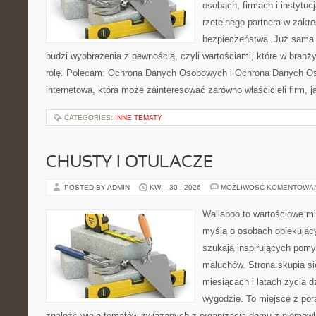
osobach, firmach i instytuc
rzetelnego partnera w zakre
bezpieczeństwa. Już sama
budzi wyobrażenia z pewnością, czyli wartościami, które w bran
rolę. Polecam: Ochrona Danych Osobowych i Ochrona Danych Os
internetowa, która może zainteresować zarówno właścicieli firm, j
CATEGORIES:
INNE TEMATY
CHUSTY I OTULACZE
POSTED BY ADMIN
KWI - 30 - 2026
MOŻLIWOŚĆ KOMENTOWA
Wallaboo to wartościowe mi
myślą o osobach opiekujący
szukają inspirujących pom
maluchów. Strona skupia si
miesiącach i latach życia 
wygodzie. To miejsce z po
znaleźć wiele tematów związanych z organizacją domu z niemowl