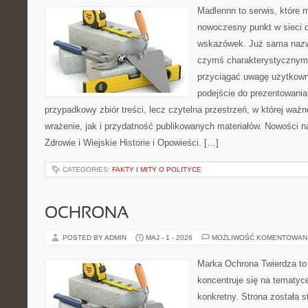
Madlennn to serwis, które 
nowoczesny punkt w sieci 
wskazówek. Już sama nazwa
czymś charakterystycznym,
przyciągać uwagę użytkowni
podejście do prezentowania 
przypadkowy zbiór treści, lecz czytelna przestrzeń, w której waż
wrażenie, jak i przydatność publikowanych materiałów. Nowości na 
Zdrowie i Wiejskie Historie i Opowieści. […]
CATEGORIES:
FAKTY I MITY O POLITYCE
OCHRONA
POSTED BY ADMIN
MAJ - 1 - 2026
MOŻLIWOŚĆ KOMENTOWAN
Marka Ochrona Twierdza to 
koncentruje się na tematy
konkretny. Strona została 