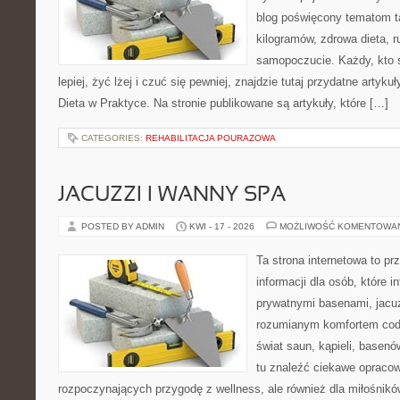
blog poświęcony tematom t
kilogramów, zdrowa dieta, r
samopoczucie. Każdy, kto 
lepiej, żyć lżej i czuć się pewniej, znajdzie tutaj przydatne artyku
Dieta w Praktyce. Na stronie publikowane są artykuły, które […]
CATEGORIES:
REHABILITACJA POURAZOWA
JACUZZI I WANNY SPA
POSTED BY ADMIN
KWI - 17 - 2026
MOŻLIWOŚĆ KOMENTOWA
Ta strona internetowa to p
informacji dla osób, które i
prywatnymi basenami, jacu
rozumianym komfortem codz
świat saun, kąpieli, base
tu znaleźć ciekawe opracow
rozpoczynających przygodę z wellness, ale również dla miłośnik