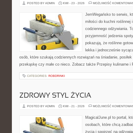
POSTED BY ADMIN
KWI - 23 - 2026
MOŻLIWOŚĆ KOMENTOWA
JemWegańsko to serwis, kt
miłości do kuchni roślinnej
codziennego odżywiania. To 
przyjemność jedzenia spotyk
pokazują, że roślinne goto
lekka i jednocześnie sycąca.
osób, które szukają codziennych rozwiązań na śniadanie, posiłek 
przekąskę czy małe co nieco. Zobacz także Przepisy kulinarne i 
CATEGORIES:
ROBDRINKI
ZDROWY STYL ŻYCIA
POSTED BY ADMIN
KWI - 21 - 2026
MOŻLIWOŚĆ KOMENTOWA
MagicalJune.pl to portal, k
osobach, które chcą zadbać
życia i spojrzeć na odżywi