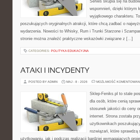
Serwis skupia się na budo
wspomnień, dzięki którym 
wyjątkowego charakteru. To
poszukujących oryginalnych atrakcji, które chcą zadbać o najw
wydarzenia. Nowości to Whisky, Rum i Trunki Starzone i Szampa
stronie można znaleźć praktyczne wskazówki związane z […]
CATEGORIES:
POLITYKA EDUKACYJNA
ATAKI I INCYDENTY
POSTED BY ADMIN
MAJ - 8 - 2026
MOŻLIWOŚĆ KOMENTOWAN
Sklep-Feniks.pl to stale po
dla osób, które cenią spra
stosunek jakości do ceny o
internet. Strona została pr
użytkownikach poszukujący
rozwiązań, które sprawdzą
użytkowaniu, jak i podczas realizacji bardziej wymagających proj