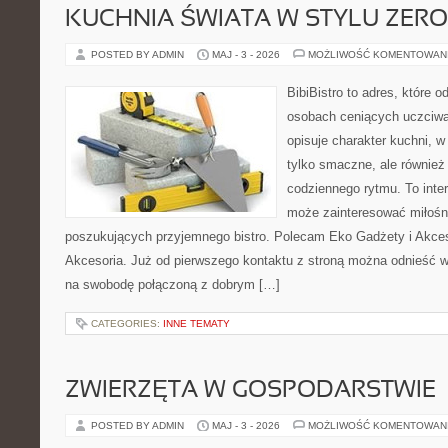
KUCHNIA ŚWIATA W STYLU ZER
POSTED BY ADMIN
MAJ - 3 - 2026
MOŻLIWOŚĆ KOMENTOWAN
BibiBistro to adres, które 
osobach ceniących uczciwą 
opisuje charakter kuchni, w
tylko smaczne, ale równie
codziennego rytmu. To inte
może zainteresować miłośni
poszukujących przyjemnego bistro. Polecam Eko Gadżety i Akces
Akcesoria. Już od pierwszego kontaktu z stroną można odnieść wr
na swobodę połączoną z dobrym […]
CATEGORIES:
INNE TEMATY
ZWIERZĘTA W GOSPODARSTWIE
POSTED BY ADMIN
MAJ - 3 - 2026
MOŻLIWOŚĆ KOMENTOWAN