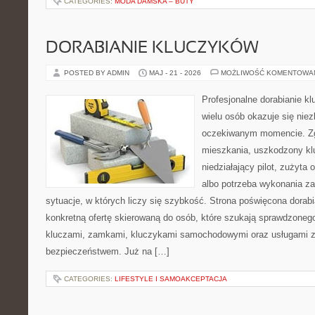
CATEGORIES:
MODA DAMSKA – BUTY
DORABIANIE KLUCZYKÓW
POSTED BY ADMIN
MAJ - 21 - 2026
MOŻLIWOŚĆ KOMENTOWA
Profesjonalne dorabianie klu
wielu osób okazuje się nie
oczekiwanym momencie. Zg
mieszkania, uszkodzony k
niedziałający pilot, zużyt
albo potrzeba wykonania z
sytuacje, w których liczy się szybkość. Strona poświęcona dorabi
konkretną ofertę skierowaną do osób, które szukają sprawdzoneg
kluczami, zamkami, kluczykami samochodowymi oraz usługami 
bezpieczeństwem. Już na […]
CATEGORIES:
LIFESTYLE I SAMOAKCEPTACJA