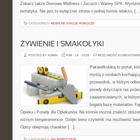
Zobacz także Domowe Wellness i Jacuzzi i Wanny SPA. Wyróżniki
tematyka. Nie jest to wyłącznie strona o jednej formie relaksu, […
CATEGORIES:
MOBILNE STACJE ROBOCZE
ŻYWIENIE I SMAKOŁYKI
POSTED BY ADMIN
KWI - 14 - 2026
MOŻLIWOŚĆ KOMENTOWA
Pakawilkolaka to portal, kt
myślą o osobach kochający
przewodnik, w którym odbio
porady dotyczące ras psów.
zaawansowanych, w którym 
bogatą bazę materiałów. Faj
Opieka i Porady dla Opiekunów. Na stronie można znaleźć obszer
różnym temperamencie. Dzięki temu czytelnik ma możliwość lepie
Opisy obejmują charakter […]
CATEGORIES:
PALMTREEVIEW