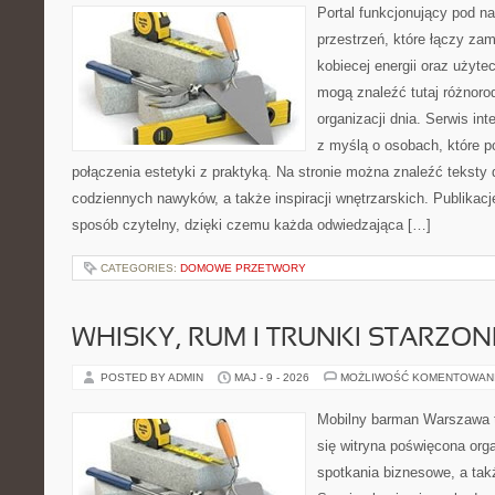
Portal funkcjonujący pod 
przestrzeń, które łączy zam
kobiecej energii oraz użytec
mogą znaleźć tutaj różnorod
organizacji dnia. Serwis in
z myślą o osobach, które p
połączenia estetyki z praktyką. Na stronie można znaleźć teksty d
codziennych nawyków, a także inspiracji wnętrzarskich. Publika
sposób czytelny, dzięki czemu każda odwiedzająca […]
CATEGORIES:
DOMOWE PRZETWORY
WHISKY, RUM I TRUNKI STARZON
POSTED BY ADMIN
MAJ - 9 - 2026
MOŻLIWOŚĆ KOMENTOWAN
Mobilny barman Warszawa t
się witryna poświęcona orga
spotkania biznesowe, a tak