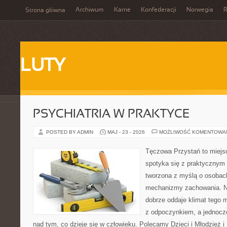
Archiwum
Karne
Konfederacji
Norwegia
R
Strona główna
LUTY
PSYCHIATRIA W PRAKTYCE
POSTED BY ADMIN
MAJ - 23 - 2026
MOŻLIWOŚĆ KOMENTOWA
Tęczowa Przystań to miejs
spotyka się z praktycznym
tworzona z myślą o osobac
mechanizmy zachowania. 
dobrze oddaje klimat tego m
z odpoczynkiem, a jednocze
nad tym, co dzieje się w człowieku. Polecamy Dzieci i Młodzież i