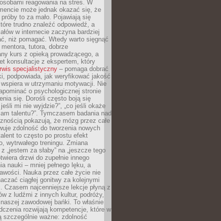
osobami reagowania na stres. W
ncie może jednak okazać się, że
próby to za mało. Pojawiają się
które trudno znaleźć odpowiedź, a
iałów w internecie zaczyna bardziej
ać, niż pomagać. Wtedy warto sięgnąć
 mentora, tutora, dobrze
any kurs z opieką prowadzącego, a
t konsultacje z ekspertem, który
rwis specjalistyczny
– pomaga dobrać
i, podpowiada, jak weryfikować jakość
i wspiera w utrzymaniu motywacji. Nie
apominać o psychologicznej stronie
enia się. Dorośli często boją się
jeśli mi nie wyjdzie?”, „co jeśli okaże
 mam talentu?”. Tymczasem badania nad
cznością pokazują, że mózg przez całe
wuje zdolność do tworzenia nowych
talent to często po prostu efekt
o, wytrwałego treningu. Zmiana
z „jestem za słaby” na „jeszcze tego
twiera drzwi do zupełnie innego
a nauki – mniej pełnego lęku, a
kawości. Nauka przez całe życie nie
aczać ciągłej gonitwy za kolejnymi
i. Czasem najcenniejsze lekcje płyną z
w z ludźmi z innych kultur, podróży,
 naszej zawodowej bańki. To właśnie
dczenia rozwijają kompetencje, które w
ą szczególnie ważne: zdolność