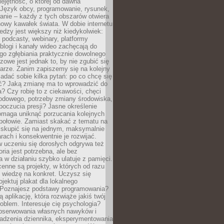
ejętność, o której od dawna
 Język obcy, programowanie, rysunek,
anie – każdy z tych obszarów otwiera
owy kawałek świata. W dobie internetu
edzy jest większy niż kiedykolwiek:
, podcasty, webinary, platformy
blogi i kanały wideo zachęcają do
go zgłębiania praktycznie dowolnego
zowe jest jednak to, by nie zgubić się
arze. Zanim zapiszemy się na kolejny
zadać sobie kilka pytań: po co chcę się
ć? Jaką zmianę ma to wprowadzić do
? Czy robię to z ciekawości, chęci
odowego, potrzeby zmiany środowiska,
oczucia presji? Jasne określenie
omaga uniknąć porzucania kolejnych
połowie. Zamiast skakać z tematu na
j skupić się na jednym, maksymalnie
ach i konsekwentnie je rozwijać.
 uczeniu się dorosłych odgrywa też
oria jest potrzebna, ale bez
 w działaniu szybko ulatuje z pamięci.
cenne są projekty, w których od razu
 wiedzę na konkret. Uczysz się
ojektuj plakat dla lokalnego
 Poznajesz podstawy programowania?
ą aplikację, która rozwiąże jakiś twój
oblem. Interesuje cię psychologia?
obserwowania własnych nawyków i
wadzenia dziennika, eksperymentowania