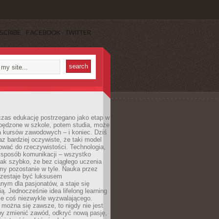
SCRIBE
FACEBOOK
TWITTER
czas edukację postrzegano jako etap w
spędzone w szkole, potem studia, może
a kursów zawodowych – i koniec. Dziś
raz bardziej oczywiste, że taki model
ować do rzeczywistości. Technologia,
, sposób komunikacji – wszystko
tak szybko, że bez ciągłego uczenia
my pozostanie w tyle. Nauka przez
rzestaje być luksusem
ym dla pasjonatów, a staje się
ą. Jednocześnie idea lifelong learning
ie coś niezwykle wyzwalającego.
można się zawsze, to nigdy nie jest
by zmienić zawód, odkryć nową pasję,