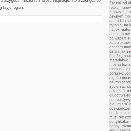
a przygoda, można tu znaleźć inspiracje, które zachęcą do
Zacznij od 
ji kryje region.
reakcji, pro
z nowymi sp
pewnym mome
samodzielne 
pytania, na 
natłok mater
dezorientow
po wsparcie:
zaprojektow
czasem nawe
działa jak
se
ścieżkę nauk
materiałów, 
można też z
ciągłego ucz
porażek: „co 
się, że nie
neuroplasty
życie zacho
połączeń, a 
długotrwałeg
perspektywy 
nie umiem” o
doświadczeni
bardziej cie
musi też ozn
certyfikatam
hobby, rozmó
lektur spoza