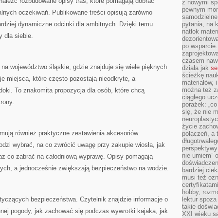
naleźć rozbudowane opisy tras, które pomagają dobrać
z nowymi sp
pewnym mome
lnych oczekiwań. Publikowane treści opisują zarówno
samodzielne 
bardziej dynamiczne odcinki dla ambitnych. Dzięki temu
pytania, na 
natłok mater
 dla siebie.
dezorientow
po wsparcie:
zaprojektow
czasem nawe
na województwo śląskie, gdzie znajduje się wiele pięknych
działa jak
se
ścieżkę nauk
e miejsca, które często pozostają nieodkryte, a
materiałów, 
można też z
doki. To znakomita propozycja dla osób, które chcą
ciągłego ucz
rony.
porażek: „co 
się, że nie
neuroplasty
życie zacho
jmują również praktyczne zestawienia akcesoriów.
połączeń, a 
długotrwałeg
łodzi wybrać, na co zwrócić uwagę przy zakupie wiosła, jak
perspektywy 
nie umiem” o
az co zabrać na całodniową wyprawę. Opisy pomagają
doświadczeni
ych, a jednocześnie zwiększają bezpieczeństwo na wodzie.
bardziej cie
musi też ozn
certyfikatam
hobby, rozmó
otyczących bezpieczeństwa. Czytelnik znajdzie informacje o
lektur spoza
takie doświa
nej pogody, jak zachować się podczas wywrotki kajaka, jak
XXI wieku s