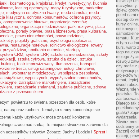
rozwinąć umi
iarki
,
kosmetologia
,
krajobraz
,
kredyt inwestycyjny
,
kuchnia
marzyliśmy.
linarne
,
leasing operacyjny
,
mapy turystyczne
,
marketing
śpiew, gotow
je
,
medycyna estetyczna twarzy
,
moda damska
,
moda
przed nami n
cja klasyczna
,
ochrona konsumentów
,
ochrona przyrody
,
dostęp do wi
y
,
oprogramowanie biurowe
,
organizacja eventów
,
kursy online
kologiczne
,
organizacje młodzieżowe
,
parki rozrywki
,
place
edukacyjne, 
ołeczna
,
porady prawne
,
prasa biznesowa
,
prasa kulturalna
,
samodzielne
menckie
,
prawo nieruchomości
,
prawo rodzinne
,
tematu. Kluc
odzieży
,
projekty graficzne
,
psychologia społeczna
,
w tym nadmi
rawna
,
restauracje hotelowe
,
rolnictwo ekologiczne
,
rowery
kurs, warto 
ój przywództwa
,
spotkania autorskie
,
startupy
tego nauczy
system CRM
,
system ERP
,
szkolenia menedżerskie
,
szkoły
mojego życia
 edukacji
,
sztuka cyfrowa
,
sztuka dla dzieci
,
sztuka
rozwoju zaw
building
,
teatr improwizowany
,
tłumaczenia
,
transport
czy może z p
worzenie treści
,
usługi cateringowe
,
usługi chmurowe
,
motywacji p
elach
,
wolontariat młodzieżowy
,
współpraca zespołowa
,
projektów w 
a książkowe
,
wypoczynek
,
wypożyczalnie samochodów
,
temat, lepie
dukacyjne
,
zarządzanie marketingiem
,
zarządzanie
dwóch obszar
yzykiem
,
zarządzanie zmianami
,
zaufanie publiczne
,
zdrowe
Ważną rolę w
dzanie z przewodnikiem
praktyka. Te
zastosowania
ieżym powietrzu to świetna przestrzeń dla osób, które
Dlatego tak 
przekładamy
dą, naturą oraz ruchem. Tematyka strony koncentruje się
grafiki? Zapr
 czemu każdy użytkownik może znaleźć konkretne
wydarzenia.
Stwórz prost
wolnego czasu nad rzeką. To miejsce stworzone zarówno dla
codzienny pr
Zacznij od 
ych uczestników spływów. Zobacz: Jachty i Łodzie i
Sprzęt i
reakcji, pro