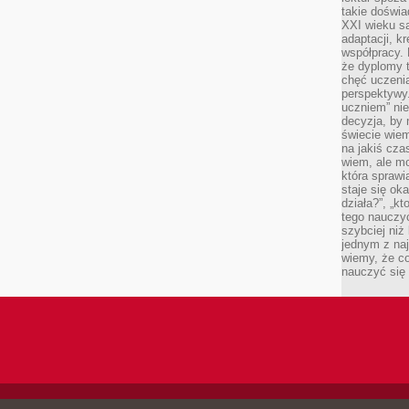
takie doświa
XXI wieku s
adaptacji, k
współpracy.
że dyplomy t
chęć uczenia
perspektywy
uczniem” nie
decyzja, by 
świecie wiem
na jakiś cza
wiem, ale mo
która sprawi
staje się oka
działa?”, „kt
tego nauczyć
szybciej niż
jednym z naj
wiemy, że c
nauczyć się