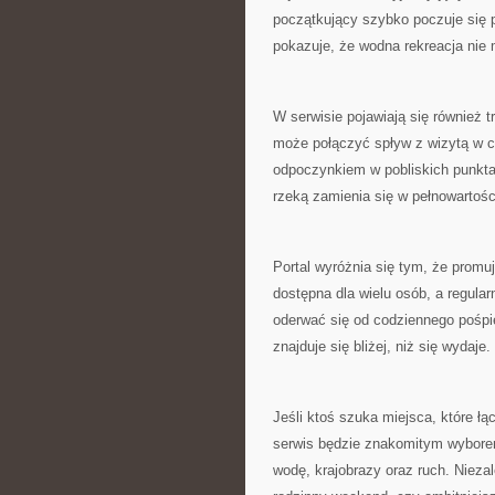
początkujący szybko poczuje się p
pokazuje, że wodna rekreacja nie 
W serwisie pojawiają się również 
może połączyć spływ z wizytą w 
odpoczynkiem w pobliskich punkta
rzeką zamienia się w pełnowartoś
Portal wyróżnia się tym, że prom
dostępna dla wielu osób, a regula
oderwać się od codziennego pośpi
znajduje się bliżej, niż się wydaje.
Jeśli ktoś szuka miejsca, które łą
serwis będzie znakomitym wyborem
wodę, krajobrazy oraz ruch. Nieza