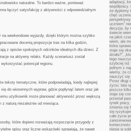
adaptacji, k
środowisko naturalne. To bardzo ważne, ponieważ
współpracy.
nna łączyć satysfakcję z aktywności z odpowiedzialnym
że dyplomy t
chęć uczenia
perspektywy
uczniem” nie
decyzja, by 
świecie wiem
ły na weekendowe wyjazdy, dzięki którym można szybko
na jakiś cza
wiem, ale mo
racowane docenią propozycje tras na kilka godzin,
która sprawi
tają z opisów spokojnych odcinków idealnych dla dzieci. Z
staje się oka
działa?”, „kt
iracje na aktywny relaks. Każdy scenariusz został
tego nauczyć
szybciej niż
wykorzystać potencjał regionu.
jednym z naj
wiemy, że c
nauczyć się
Przez długi 
 teksty tematyczne, które podpowiadają, kiedy najlepiej
życiu: lata 
 się do wiosennych wypraw, gdzie popłynąć latem oraz jak
jeszcze kilk
staje się co
i temu użytkownik może planować aktywność przez większą
przestał pas
rynek pracy
m z naturą niezależnie od miesiąca.
zmienia się 
się ryzykuje
całe życie p
zarezerwowan
osoby, które dopiero rozważają rozpoczęcie przygody z
konieczności
ytelne opisy oraz liczne wskazówki sprawiają, że nawet
niesie w sob