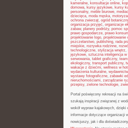
kameralne
,
konsultacje online
,
kop
domowa
,
kursy językowe
,
kursy ku
personalny
,
meble biurowe
,
mediac
dziecięca
,
moda męska
,
motoryza
ochrona zwierząt
,
ogród botaniczn
organizacja przyjęć
,
organizacje e
zabaw
,
planery podróży
,
pomoc sp
prawo gospodarcze
,
prawo konsu
projektowanie logo
,
projektowanie 
pszczelarstwo
,
publishing
,
rada p
miejskie
,
rozrywka rodzinne
,
rozw
technologiczne
,
stylizacja wnętrz
,
językowe
,
sztuczna inteligencja w
serwowania
,
tablet graficzny
,
team 
ekologiczny
,
transport publiczny
,
t
wakacje z dziećmi
,
wellness w hot
wydarzenia kulturalne
,
wydawnictw
wystawy fotograficzne
,
zabawki e
nieruchomościami
,
zarządzanie r
przepisy
,
zielone technologie
,
zwie
Portal poświęcony rekreacji na św
szukają inspiracji związanej z wo
wokół wypraw kajakowych, dzięki
informacje dotyczące organizacji 
nowicjuszy, jak i dla doświadczon