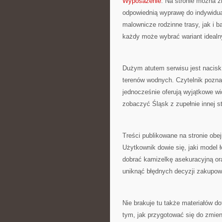
Wyposażenie
. Na stronie można z
odpowiednią wyprawę do indywidua
malownicze rodzinne trasy, jak i 
każdy może wybrać wariant idealny
Dużym atutem serwisu jest nacisk 
terenów wodnych. Czytelnik poznaj
jednocześnie oferują wyjątkowe wi
zobaczyć Śląsk z zupełnie innej st
Treści publikowane na stronie obe
Użytkownik dowie się, jaki model 
dobrać kamizelkę asekuracyjną or
uniknąć błędnych decyzji zakupow
Nie brakuje tu także materiałów d
tym, jak przygotować się do zmien