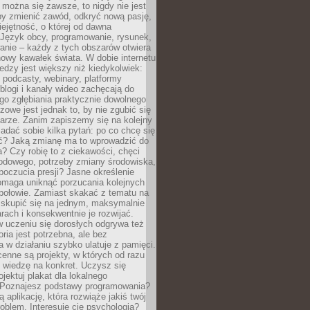
można się zawsze, to nigdy nie jest
by zmienić zawód, odkryć nową pasję,
ejętność, o której od dawna
 Język obcy, programowanie, rysunek,
anie – każdy z tych obszarów otwiera
owy kawałek świata. W dobie internetu
edzy jest większy niż kiedykolwiek:
, podcasty, webinary, platformy
blogi i kanały wideo zachęcają do
go zgłębiania praktycznie dowolnego
zowe jest jednak to, by nie zgubić się
arze. Zanim zapiszemy się na kolejny
zadać sobie kilka pytań: po co chcę się
ć? Jaką zmianę ma to wprowadzić do
? Czy robię to z ciekawości, chęci
odowego, potrzeby zmiany środowiska,
oczucia presji? Jasne określenie
omaga uniknąć porzucania kolejnych
połowie. Zamiast skakać z tematu na
j skupić się na jednym, maksymalnie
ach i konsekwentnie je rozwijać.
 uczeniu się dorosłych odgrywa też
oria jest potrzebna, ale bez
 w działaniu szybko ulatuje z pamięci.
cenne są projekty, w których od razu
 wiedzę na konkret. Uczysz się
ojektuj plakat dla lokalnego
 Poznajesz podstawy programowania?
ą aplikację, która rozwiąże jakiś twój
oblem. Interesuje cię psychologia?