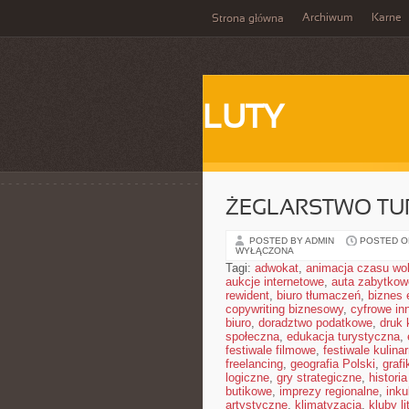
Archiwum
Karne
Strona główna
LUTY
ŻEGLARSTWO TU
POSTED BY ADMIN
POSTED ON
WYŁĄCZONA
Tagi:
adwokat
,
animacja czasu wo
aukcje internetowe
,
auta zabytkow
rewident
,
biuro tłumaczeń
,
biznes 
copywriting biznesowy
,
cyfrowe in
biuro
,
doradztwo podatkowe
,
druk 
społeczna
,
edukacja turystyczna
,
festiwale filmowe
,
festiwale kulina
freelancing
,
geografia Polski
,
graf
logiczne
,
gry strategiczne
,
historia
butikowe
,
imprezy regionalne
,
inku
artystyczne
,
klimatyzacja
,
kluby li