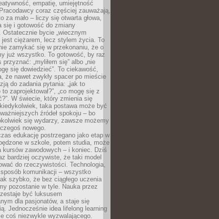
reatywność, empatię, umiejętność
 Pracodawcy coraz częściej zauważają,
o za mało – liczy się otwarta głowa,
 się i gotowość do zmiany
. Ostatecznie bycie „wiecznym
 jest ciężarem, lecz stylem życia. To
nie zamykać się w przekonaniu, że o
y już wszystko. To gotowość, by raz
s przyznać: „myliłem się” albo „nie
gę się dowiedzieć”. To ciekawość,
a, że nawet zwykły spacer po mieście
zją do zadania pytania: „jak to
o to zaprojektował?”, „co mogę się z
?”. W świecie, który zmienia się
 kiedykolwiek, taka postawa może być
ważniejszych źródeł spokoju – bo
okolwiek się wydarzy, zawsze możemy
 czegoś nowego.
czas edukację postrzegano jako etap w
spędzone w szkole, potem studia, może
a kursów zawodowych – i koniec. Dziś
raz bardziej oczywiste, że taki model
ować do rzeczywistości. Technologia,
, sposób komunikacji – wszystko
tak szybko, że bez ciągłego uczenia
my pozostanie w tyle. Nauka przez
rzestaje być luksusem
ym dla pasjonatów, a staje się
ą. Jednocześnie idea lifelong learning
ie coś niezwykle wyzwalającego.