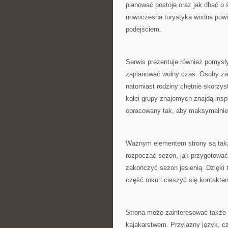
planować postoje oraz jak dbać o 
nowoczesna turystyka wodna powi
podejściem.
Serwis prezentuje również pomys
zaplanować wolny czas. Osoby zap
natomiast rodziny chętnie skorzys
kolei grupy znajomych znajdą insp
opracowany tak, aby maksymalnie 
Ważnym elementem strony są także
rozpocząć sezon, jak przygotować
zakończyć sezon jesienią. Dzięk
część roku i cieszyć się kontakte
Strona może zainteresować także 
kajakarstwem. Przyjazny język, cz