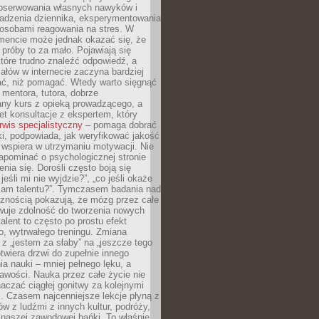
obserwowania własnych nawyków i
wadzenia dziennika, eksperymentowania
osobami reagowania na stres. W
ncie może jednak okazać się, że
próby to za mało. Pojawiają się
które trudno znaleźć odpowiedź, a
iałów w internecie zaczyna bardziej
ać, niż pomagać. Wtedy warto sięgnąć
 mentora, tutora, dobrze
any kurs z opieką prowadzącego, a
t konsultacje z ekspertem, który
rwis specjalistyczny
– pomaga dobrać
i, podpowiada, jak weryfikować jakość
i wspiera w utrzymaniu motywacji. Nie
apominać o psychologicznej stronie
enia się. Dorośli często boją się
jeśli mi nie wyjdzie?”, „co jeśli okaże
 mam talentu?”. Tymczasem badania nad
cznością pokazują, że mózg przez całe
wuje zdolność do tworzenia nowych
talent to często po prostu efekt
o, wytrwałego treningu. Zmiana
z „jestem za słaby” na „jeszcze tego
twiera drzwi do zupełnie innego
a nauki – mniej pełnego lęku, a
kawości. Nauka przez całe życie nie
aczać ciągłej gonitwy za kolejnymi
i. Czasem najcenniejsze lekcje płyną z
w z ludźmi z innych kultur, podróży,
 naszej zawodowej bańki. To właśnie