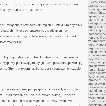
Skoro uczyć 
ewniej. To miejsce, które motywuje do pierwszego kroku i
„za późno”, 
rozwinąć umi
musi być trudna ani kosztowna.
marzyliśmy.
śpiew, gotow
przed nami n
dostęp do wi
treści związane z poznawaniem regionu. Dzięki nim czytelnik
kursy online
edukacyjne, 
ciekawych miejscach, spacerem, zwiedzaniem lub
samodzielne
ch gastronomicznych. To sprawia, że zwykły dzień nad
tematu. Kluc
w tym nadmi
ciową wycieczkę.
kurs, warto 
tego nauczy
mojego życia
rozwoju zaw
uje aktywną codzienność. Kajakarstwo to forma aktywności
czy może z p
motywacji p
rne wyprawy poprawiają kondycję, samopoczucie i pozwalają
projektów w 
echu. Strona przypomina, że najlepszy odpoczynek często
temat, lepie
dwóch obszar
Ważną rolę w
praktyka. Te
zastosowania
Dlatego tak 
czy rzetelne informacje z pasją do natury i aktywności, ten
przekładamy
grafiki? Zapr
. To przestrzeń dla ludzi ciekawych świata, lubiących
wydarzenia.
leżnie od tego, czy planowana jest pierwsza wyprawa,
Stwórz prost
codzienny pr