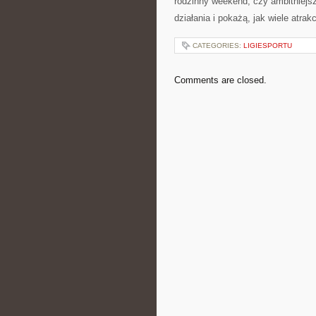
rodzinny weekend, czy ambitniejsz
działania i pokażą, jak wiele atrakc
CATEGORIES:
LIGIESPORTU
Comments are closed.