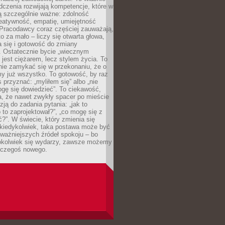
dczenia rozwijają kompetencje, które w
ą szczególnie ważne: zdolność
reatywność, empatię, umiejętność
 Pracodawcy coraz częściej zauważają,
o za mało – liczy się otwarta głowa,
 się i gotowość do zmiany
. Ostatecznie bycie „wiecznym
 jest ciężarem, lecz stylem życia. To
nie zamykać się w przekonaniu, że o
y już wszystko. To gotowość, by raz
s przyznać: „myliłem się” albo „nie
gę się dowiedzieć”. To ciekawość,
a, że nawet zwykły spacer po mieście
zją do zadania pytania: „jak to
o to zaprojektował?”, „co mogę się z
?”. W świecie, który zmienia się
 kiedykolwiek, taka postawa może być
ważniejszych źródeł spokoju – bo
okolwiek się wydarzy, zawsze możemy
 czegoś nowego.