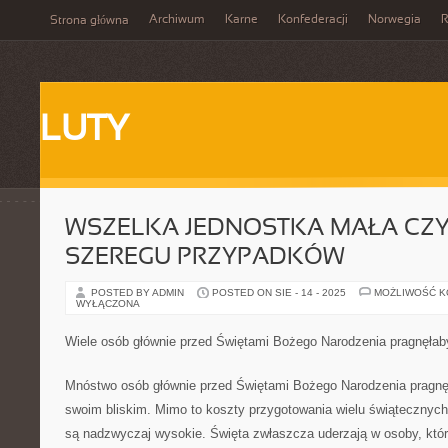
Archiwum
Karne
Konfederacji
Norwegia
R
Strona główna
LUTY
WSZELKA JEDNOSTKA MAŁA CZY
SZEREGU PRZYPADKÓW
POSTED BY ADMIN
POSTED ON SIE - 14 - 2025
MOŻLIWOŚĆ 
WYŁĄCZONA
Wiele osób głównie przed Świętami Bożego Narodzenia pragnęł
Mnóstwo osób głównie przed Świętami Bożego Narodzenia pragnę
swoim bliskim. Mimo to koszty przygotowania wielu świątecznych
są nadzwyczaj wysokie. Święta zwłaszcza uderzają w osoby, które