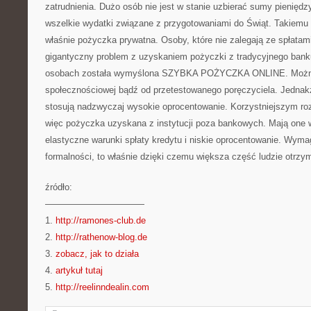
zatrudnienia. Dużo osób nie jest w stanie uzbierać sumy pieniędzy
wszelkie wydatki związane z przygotowaniami do Świąt. Takiemu
właśnie pożyczka prywatna. Osoby, które nie zalegają ze spłatam
gigantyczny problem z uzyskaniem pożyczki z tradycyjnego banku
osobach została wymyślona SZYBKA POŻYCZKA ONLINE. Można 
społecznościowej bądź od przetestowanego poręczyciela. Jednak
stosują nadzwyczaj wysokie oprocentowanie. Korzystniejszym roz
więc pożyczka uzyskana z instytucji poza bankowych. Mają one
elastyczne warunki spłaty kredytu i niskie oprocentowanie. Wym
formalności, to właśnie dzięki czemu większa część ludzie otrzy
źródło:
———————————
1.
http://ramones-club.de
2.
http://rathenow-blog.de
3.
zobacz, jak to działa
4.
artykuł tutaj
5.
http://reelinndealin.com