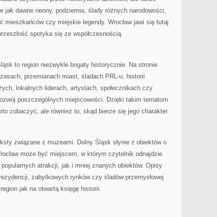
ie jak dawne neony, podziemia, ślady różnych narodowości,
ć mieszkańców czy miejskie legendy. Wrocław jawi się tutaj
przeszłość spotyka się ze współczesnością.
ąsk to region niezwykle bogaty historycznie. Na stronie
zasach, przemianach miast, śladach PRL-u, historii
zych, lokalnych liderach, artystach, społecznikach czy
 rozwój poszczególnych miejscowości. Dzięki takim tematom
arto zobaczyć, ale również to, skąd bierze się jego charakter.
ksty związane z muzeami. Dolny Śląsk słynie z obiektów o
rocław może być miejscem, w którym czytelnik odnajdzie
popularnych atrakcji, jak i mniej znanych obiektów. Opisy
rezydencji, zabytkowych rynków czy śladów przemysłowej
egion jak na otwartą księgę historii.