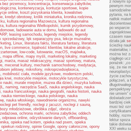
z nowymi sp
a bez przemocy
,
koncentracja
,
konserwacja zabytków
,
pewnym mome
ologiczna
,
konteneryzacja
,
kontuzje sportowe
,
kopie
samodzielne 
ycje online
,
koszt pozyskania klienta
,
kowalstwo
pytania, na 
ie
,
kredyt obrotowy
,
królik miniaturka
,
kronika rodzinna
,
natłok mater
cku
,
kultura regionalna Mazowsza
,
kultura regionalna
dezorientow
za
,
kultura regionalna Wielkopolski
,
kurnik przydomowy
,
po wsparcie:
zydomowe
,
ładowanie auta w domu
,
ładowarki do aut
zaprojektow
ARP
,
leasing samochodu
,
legendy miejskie
,
legendy
czasem nawe
ek sprzedażowy
,
lęk separacyjny psa
,
lekcje muzealne
,
działa jak
se
rketing
,
Linux
,
literatura faktu
,
literatura fantasy
,
literatura
ścieżkę nauk
on
,
live commerce
,
lojalność klientów
,
lokalne atrakcje
,
materiałów, 
 czarterowe
,
low-code
,
lutowanie
,
macOS
,
majówka
,
można też z
a
,
mapa offline
,
mapy myśli
,
marketing lokalny
,
marketing
ciągłego ucz
gi
,
marża
,
masaż relaksacyjny
,
masaż sportowy
,
matura
,
porażek: „co 
we
,
mecenat kultury
,
mechanik samochodowy
,
medytacja
,
się, że nie
obiom jelitowy
,
mikrofony
,
mikroprzedsiębiorca
,
neuroplasty
a
,
mobilność ciała
,
modele językowe
,
modernizm polski
,
życie zacho
ia krwi
,
motocykle miejskie
,
motocykle turystyczne
,
połączeń, a 
o nauki
,
murale miejskie
,
muzea dla dzieci
,
muzyka ludowa
,
długotrwałeg
QL
,
naming
,
narzędzia SaaS
,
nauka angielskiego
,
nauka
perspektywy 
i
,
nauka francuskiego
,
nauka geografii
,
nauka historii
,
nauka
nie umiem” o
,
nauka niemieckiego
,
nauka polskiego
,
nauka
doświadczeni
wę
,
nauka włoskiego
,
nawodnienie organizmu
,
nawyki
bardziej cie
noclegi pet friendly
,
noclegi z jacuzzi
,
noclegi z sauną
,
musi też ozn
bozy młodzieżowe
,
obróbka zdjęć
,
obroża
certyfikatam
rzedażowa
,
ochrona marki
,
ochrona zabytków
,
oddech
hobby, rozmó
,
odprawa online
,
odzyskiwanie danych
,
offboarding
,
lektur spoza
wnika
,
opieka nad kotem
,
opieka nad psem
,
opieka
takie doświa
,
opiekun rodzinny
,
opinie Google
,
opony całoroczne
,
opony
XXI wieku s
ot
,
orkiestry dęte
,
ortodoncja
,
oświetlenie studyjne
,