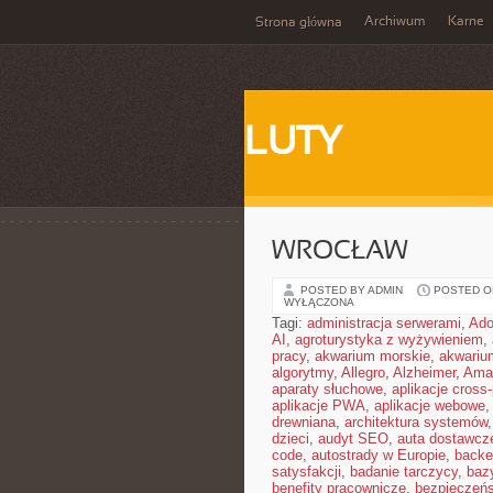
Archiwum
Karne
Strona główna
LUTY
WROCŁAW
POSTED BY ADMIN
POSTED ON 
WYŁĄCZONA
Tagi:
administracja serwerami
,
Ad
AI
,
agroturystyka z wyżywieniem
,
pracy
,
akwarium morskie
,
akwariu
algorytmy
,
Allegro
,
Alzheimer
,
Ama
aparaty słuchowe
,
aplikacje cross-
aplikacje PWA
,
aplikacje webowe
drewniana
,
architektura systemów
dzieci
,
audyt SEO
,
auta dostawcz
code
,
autostrady w Europie
,
backe
satysfakcji
,
badanie tarczycy
,
baz
benefity pracownicze
,
bezpieczeńs