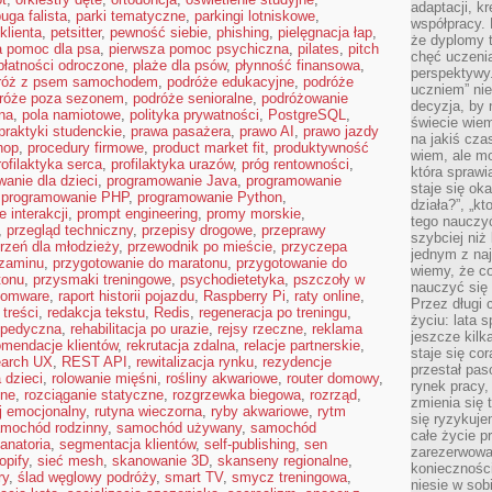
adaptacji, k
uga falista
,
parki tematyczne
,
parkingi lotniskowe
,
współpracy.
klienta
,
petsitter
,
pewność siebie
,
phishing
,
pielęgnacja łap
,
że dyplomy t
a pomoc dla psa
,
pierwsza pomoc psychiczna
,
pilates
,
pitch
chęć uczenia
płatności odroczone
,
plaże dla psów
,
płynność finansowa
,
perspektywy
róż z psem samochodem
,
podróże edukacyjne
,
podróże
uczniem” nie
róże poza sezonem
,
podróże senioralne
,
podróżowanie
decyzja, by 
na
,
pola namiotowe
,
polityka prywatności
,
PostgreSQL
,
świecie wiem
praktyki studenckie
,
prawa pasażera
,
prawo AI
,
prawo jazdy
na jakiś cza
hop
,
procedury firmowe
,
product market fit
,
produktywność
wiem, ale mo
rofilaktyka serca
,
profilaktyka urazów
,
próg rentowności
,
która sprawi
anie dla dzieci
,
programowanie Java
,
programowanie
staje się oka
,
programowanie PHP
,
programowanie Python
,
działa?”, „kt
e interakcji
,
prompt engineering
,
promy morskie
,
tego nauczyć
,
przegląd techniczny
,
przepisy drogowe
,
przeprawy
szybciej niż
rzeń dla młodzieży
,
przewodnik po mieście
,
przyczepa
jednym z naj
gzaminu
,
przygotowanie do maratonu
,
przygotowanie do
wiemy, że c
tonu
,
przysmaki treningowe
,
psychodietetyka
,
pszczoły w
nauczyć się
somware
,
raport historii pojazdu
,
Raspberry Pi
,
raty online
,
Przez długi 
 treści
,
redakcja tekstu
,
Redis
,
regeneracja po treningu
,
życiu: lata 
topedyczna
,
rehabilitacja po urazie
,
rejsy rzeczne
,
reklama
jeszcze kilk
omendacje klientów
,
rekrutacja zdalna
,
relacje partnerskie
,
staje się co
earch UX
,
REST API
,
rewitalizacja rynku
,
rezydencje
przestał pas
 dzieci
,
rolowanie mięśni
,
rośliny akwariowe
,
router domowy
,
rynek pracy
zne
,
rozciąganie statyczne
,
rozgrzewka biegowa
,
rozrząd
,
zmienia się 
j emocjonalny
,
rutyna wieczorna
,
ryby akwariowe
,
rytm
się ryzykuje
mochód rodzinny
,
samochód używany
,
samochód
całe życie p
anatoria
,
segmentacja klientów
,
self-publishing
,
sen
zarezerwowan
opify
,
sieć mesh
,
skanowanie 3D
,
skanseny regionalne
,
konieczności
ry
,
ślad węglowy podróży
,
smart TV
,
smycz treningowa
,
niesie w sob