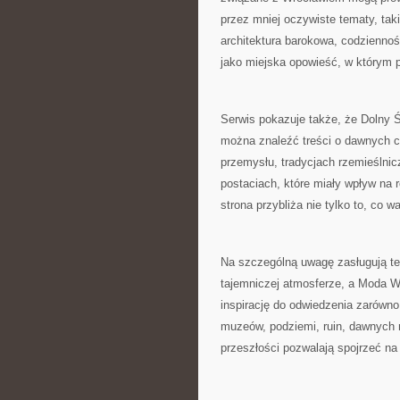
przez mniej oczywiste tematy, tak
architektura barokowa, codziennoś
jako miejska opowieść, w którym 
Serwis pokazuje także, że Dolny Śl
można znaleźć treści o dawnych c
przemysłu, tradycjach rzemieślnic
postaciach, które miały wpływ na
strona przybliża nie tylko to, co w
Na szczególną uwagę zasługują te
tajemniczej atmosferze, a Moda W
inspirację do odwiedzenia zarówno 
muzeów, podziemi, ruin, dawnych 
przeszłości pozwalają spojrzeć na r