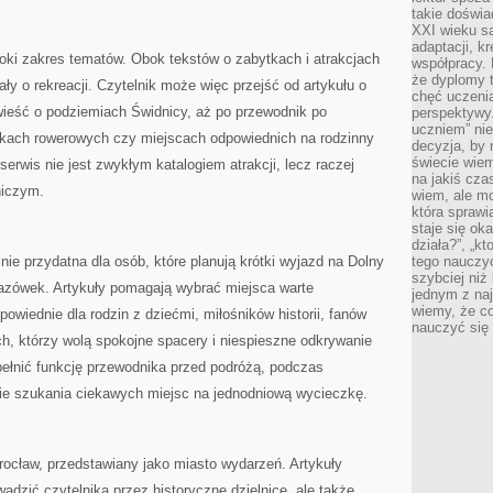
takie doświa
XXI wieku s
adaptacji, k
eroki zakres tematów. Obok tekstów o zabytkach i atrakcjach
współpracy.
że dyplomy t
ały o rekreacji. Czytelnik może więc przejść od artykułu o
chęć uczenia
ieść o podziemiach Świdnicy, aż po przewodnik po
perspektywy
uczniem” nie
akach rowerowych czy miejscach odpowiednich na rodzinny
decyzja, by 
świecie wiem
erwis nie jest zwykłym katalogiem atrakcji, lecz raczej
na jakiś cza
iczym.
wiem, ale mo
która sprawi
staje się oka
działa?”, „kt
e przydatna dla osób, które planują krótki wyjazd na Dolny
tego nauczyć
szybciej niż
azówek. Artykuły pomagają wybrać miejsca warte
jednym z naj
wiemy, że c
owiednie dla rodzin z dziećmi, miłośników historii, fanów
nauczyć się
ych, którzy wolą spokojne spacery i niespieszne odkrywanie
pełnić funkcję przewodnika przed podróżą, podczas
ie szukania ciekawych miejsc na jednodniową wycieczkę.
cław, przedstawiany jako miasto wydarzeń. Artykuły
zić czytelnika przez historyczne dzielnice, ale także