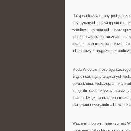
Dużą wartością strony jest jej sz
turystycznych pojawiają się materi
wrocławskich neonach, przez opow
górskich widokach, muzeach, szl
spacer. Taka mozaika sprawia, że s
internetowym magazynem podróżn
Moda Wrocław może być szczególni
Śląsk i szukają praktycznych wsk
odwiedzenia, wskazują atrakcje odp
fotografii, osób aktywnych oraz t
miasta. Dzięki temu strona może 
planowania weekendu albo w trakc
Ważnym motywem serwisu jest Wro
związane z Wrocławiem mogą prowad