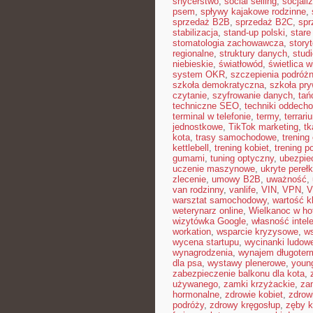
snycerstwo
,
social selling
,
socjali
psem
,
spływy kajakowe rodzinne
,
sprzedaż B2B
,
sprzedaż B2C
,
spr
stabilizacja
,
stand-up polski
,
stare
stomatologia zachowawcza
,
storyt
regionalne
,
struktury danych
,
stud
niebieskie
,
światłowód
,
świetlica w
system OKR
,
szczepienia podróż
szkoła demokratyczna
,
szkoła pr
czytanie
,
szyfrowanie danych
,
tań
techniczne SEO
,
techniki oddech
terminal w telefonie
,
termy
,
terrari
jednostkowe
,
TikTok marketing
,
tk
kota
,
trasy samochodowe
,
trening
kettlebell
,
trening kobiet
,
trening p
gumami
,
tuning optyczny
,
ubezpie
uczenie maszynowe
,
ukryte perełk
zlecenie
,
umowy B2B
,
uważność
,
van rodzinny
,
vanlife
,
VIN
,
VPN
,
V
warsztat samochodowy
,
wartość kl
weterynarz online
,
Wielkanoc w ho
wizytówka Google
,
własność intel
workation
,
wsparcie kryzysowe
,
ws
wycena startupu
,
wycinanki ludow
wynagrodzenia
,
wynajem długoter
dla psa
,
wystawy plenerowe
,
youn
zabezpieczenie balkonu dla kota
,
używanego
,
zamki krzyżackie
,
za
hormonalne
,
zdrowie kobiet
,
zdrow
podróży
,
zdrowy kręgosłup
,
zęby k