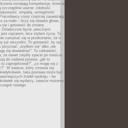
dczenia rozwijają kompetencje, które w
ą szczególnie ważne: zdolność
reatywność, empatię, umiejętność
 Pracodawcy coraz częściej zauważają,
o za mało – liczy się otwarta głowa,
 się i gotowość do zmiany
. Ostatecznie bycie „wiecznym
 jest ciężarem, lecz stylem życia. To
nie zamykać się w przekonaniu, że o
y już wszystko. To gotowość, by raz
s przyznać: „myliłem się” albo „nie
gę się dowiedzieć”. To ciekawość,
a, że nawet zwykły spacer po mieście
zją do zadania pytania: „jak to
o to zaprojektował?”, „co mogę się z
?”. W świecie, który zmienia się
 kiedykolwiek, taka postawa może być
ważniejszych źródeł spokoju – bo
okolwiek się wydarzy, zawsze możemy
 czegoś nowego.