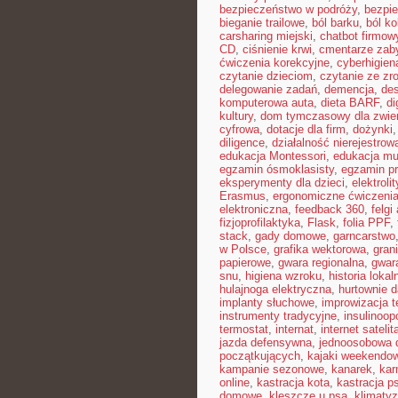
bezpieczeństwo w podróży
,
bezpi
bieganie trailowe
,
ból barku
,
ból ko
carsharing miejski
,
chatbot firmow
CD
,
ciśnienie krwi
,
cmentarze zab
ćwiczenia korekcyjne
,
cyberhigien
czytanie dzieciom
,
czytanie ze z
delegowanie zadań
,
demencja
,
de
komputerowa auta
,
dieta BARF
,
di
kultury
,
dom tymczasowy dla zwie
cyfrowa
,
dotacje dla firm
,
dożynki
diligence
,
działalność nierejestrow
edukacja Montessori
,
edukacja mu
egzamin ósmoklasisty
,
egzamin p
eksperymenty dla dzieci
,
elektrolit
Erasmus
,
ergonomiczne ćwiczeni
elektroniczna
,
feedback 360
,
felgi
fizjoprofilaktyka
,
Flask
,
folia PPF
,
stack
,
gady domowe
,
garncarstwo
w Polsce
,
grafika wektorowa
,
gran
papierowe
,
gwara regionalna
,
gwar
snu
,
higiena wzroku
,
historia lokal
hulajnoga elektryczna
,
hurtownie 
implanty słuchowe
,
improwizacja t
instrumenty tradycyjne
,
insulinoop
termostat
,
internat
,
internet satelit
jazda defensywna
,
jednoosobowa d
początkujących
,
kajaki weekendo
kampanie sezonowe
,
kanarek
,
kar
online
,
kastracja kota
,
kastracja p
domowe
,
kleszcze u psa
,
klimaty