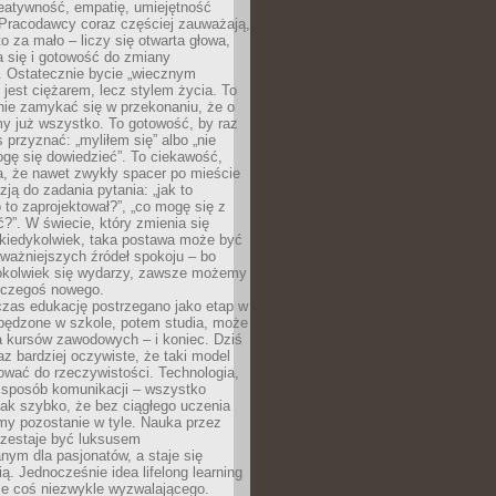
reatywność, empatię, umiejętność
 Pracodawcy coraz częściej zauważają,
o za mało – liczy się otwarta głowa,
 się i gotowość do zmiany
. Ostatecznie bycie „wiecznym
 jest ciężarem, lecz stylem życia. To
nie zamykać się w przekonaniu, że o
y już wszystko. To gotowość, by raz
s przyznać: „myliłem się” albo „nie
gę się dowiedzieć”. To ciekawość,
a, że nawet zwykły spacer po mieście
zją do zadania pytania: „jak to
o to zaprojektował?”, „co mogę się z
?”. W świecie, który zmienia się
 kiedykolwiek, taka postawa może być
ważniejszych źródeł spokoju – bo
okolwiek się wydarzy, zawsze możemy
 czegoś nowego.
czas edukację postrzegano jako etap w
spędzone w szkole, potem studia, może
a kursów zawodowych – i koniec. Dziś
raz bardziej oczywiste, że taki model
ować do rzeczywistości. Technologia,
, sposób komunikacji – wszystko
tak szybko, że bez ciągłego uczenia
my pozostanie w tyle. Nauka przez
rzestaje być luksusem
ym dla pasjonatów, a staje się
ą. Jednocześnie idea lifelong learning
ie coś niezwykle wyzwalającego.