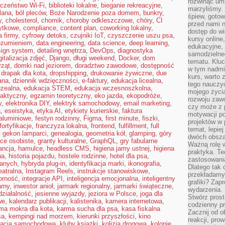
rozwinąć umi
eczeństwo Wi-Fi
,
biblioteki lokalne
,
bieganie rekreacyjne
,
marzyliśmy.
lana
,
ból pleców
,
Boże Narodzenie poza domem
,
bunkry
,
śpiew, gotow
y
,
cholesterol
,
chomik
,
choroby odkleszczowe
,
chóry
,
CI
przed nami n
ytkowe
,
compliance
,
content plan
,
coworking lokalny
,
dostęp do wi
a firmy
,
cyfrowy detoks
,
czujniki IoT
,
czyszczenie uszu psa
,
kursy online
rozumieniem
,
data engineering
,
data science
,
deep learning
,
edukacyjne, 
sign system
,
detailing wnętrza
,
DevOps
,
diagnostyka
samodzielne
gitalizacja zdjęć
,
Django
,
długi weekend
,
Docker
,
dom
tematu. Kluc
rząt
,
domki nad jeziorem
,
doradztwo zawodowe
,
dostępność
w tym nadmi
,
drapak dla kota
,
dropshipping
,
drukowanie żywiczne
,
due
kurs, warto 
ana
,
dziennik wdzięczności
,
e-faktury
,
edukacja licealna
,
tego nauczy
zealna
,
edukacja STEM
,
edukacja wczesnoszkolna
,
mojego życia
raktyczny
,
egzamin teoretyczny
,
eko jazda
,
ekopodróże
,
rozwoju zaw
y
,
elektronika DIY
,
elektryk samochodowy
,
email marketing
,
czy może z p
a
,
eseistyka
,
etyka AI
,
etykiety kurierskie
,
faktura
motywacji p
 aluminiowe
,
festyn rodzinny
,
Figma
,
first minute
,
fiszki
,
projektów w 
fortyfikacje
,
franczyza lokalna
,
frontend
,
fulfillment
,
full
temat, lepie
,
gekon lamparci
,
genealogia
,
geometria kół
,
glamping
,
góry
dwóch obszar
ice osobiste
,
granty kulturalne
,
GraphQL
,
gry fabularne
Ważną rolę w
ancja
,
hamulce
,
headless CMS
,
higiena jamy ustnej
,
higiena
praktyka. Te
na
,
historia pojazdu
,
hostele rodzinne
,
hotel dla psa
,
zastosowania
danych
,
hybryda plug-in
,
identyfikacja marki
,
ikonografia
,
Dlatego tak 
eatralna
,
Instagram Reels
,
instrukcje stanowiskowe
,
przekładamy
orność
,
integracje API
,
inteligencja emocjonalna
,
inteligentny
grafiki? Zapr
arny
,
inwestor anioł
,
jarmark regionalny
,
jarmarki świąteczne
,
wydarzenia.
ziałalność
,
jesienne wyjazdy
,
jeziora w Polsce
,
joga dla
Stwórz prost
we
,
kalendarz publikacji
,
kalistenika
,
kamera internetowa
,
codzienny pr
ma mokra dla kota
,
karma sucha dla psa
,
kasa fiskalna
Zacznij od 
sa
,
kempingi nad morzem
,
kierunki przyszłości
,
kino
reakcji, pro
zacja samochodowa
,
kluby książki
,
kolizja drogowa
,
kolonie