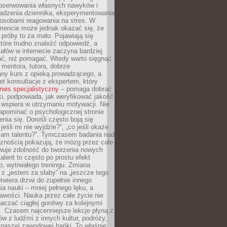
obserwowania własnych nawyków i
wadzenia dziennika, eksperymentowania
osobami reagowania na stres. W
ncie może jednak okazać się, że
próby to za mało. Pojawiają się
które trudno znaleźć odpowiedź, a
iałów w internecie zaczyna bardziej
ać, niż pomagać. Wtedy warto sięgnąć
 mentora, tutora, dobrze
any kurs z opieką prowadzącego, a
t konsultacje z ekspertem, który
rwis specjalistyczny
– pomaga dobrać
i, podpowiada, jak weryfikować jakość
i wspiera w utrzymaniu motywacji. Nie
apominać o psychologicznej stronie
enia się. Dorośli często boją się
jeśli mi nie wyjdzie?”, „co jeśli okaże
 mam talentu?”. Tymczasem badania nad
cznością pokazują, że mózg przez całe
wuje zdolność do tworzenia nowych
talent to często po prostu efekt
o, wytrwałego treningu. Zmiana
z „jestem za słaby” na „jeszcze tego
twiera drzwi do zupełnie innego
a nauki – mniej pełnego lęku, a
kawości. Nauka przez całe życie nie
aczać ciągłej gonitwy za kolejnymi
i. Czasem najcenniejsze lekcje płyną z
w z ludźmi z innych kultur, podróży,
 naszej zawodowej bańki. To właśnie