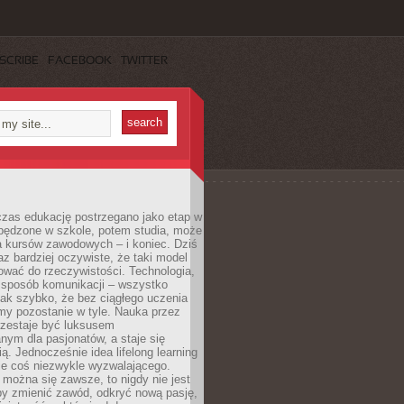
SCRIBE
FACEBOOK
TWITTER
czas edukację postrzegano jako etap w
spędzone w szkole, potem studia, może
a kursów zawodowych – i koniec. Dziś
raz bardziej oczywiste, że taki model
ować do rzeczywistości. Technologia,
, sposób komunikacji – wszystko
tak szybko, że bez ciągłego uczenia
my pozostanie w tyle. Nauka przez
rzestaje być luksusem
ym dla pasjonatów, a staje się
ą. Jednocześnie idea lifelong learning
ie coś niezwykle wyzwalającego.
można się zawsze, to nigdy nie jest
by zmienić zawód, odkryć nową pasję,