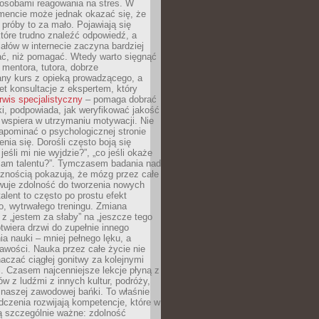
osobami reagowania na stres. W
ncie może jednak okazać się, że
próby to za mało. Pojawiają się
które trudno znaleźć odpowiedź, a
iałów w internecie zaczyna bardziej
ać, niż pomagać. Wtedy warto sięgnąć
 mentora, tutora, dobrze
any kurs z opieką prowadzącego, a
t konsultacje z ekspertem, który
rwis specjalistyczny
– pomaga dobrać
i, podpowiada, jak weryfikować jakość
i wspiera w utrzymaniu motywacji. Nie
apominać o psychologicznej stronie
enia się. Dorośli często boją się
jeśli mi nie wyjdzie?”, „co jeśli okaże
 mam talentu?”. Tymczasem badania nad
cznością pokazują, że mózg przez całe
wuje zdolność do tworzenia nowych
talent to często po prostu efekt
o, wytrwałego treningu. Zmiana
z „jestem za słaby” na „jeszcze tego
twiera drzwi do zupełnie innego
a nauki – mniej pełnego lęku, a
kawości. Nauka przez całe życie nie
aczać ciągłej gonitwy za kolejnymi
i. Czasem najcenniejsze lekcje płyną z
w z ludźmi z innych kultur, podróży,
 naszej zawodowej bańki. To właśnie
dczenia rozwijają kompetencje, które w
ą szczególnie ważne: zdolność