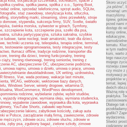
zacja kota
,
socjalizacja szczeniaka
,
socrealizm
,
spacer z
Skoro uczyć 
spółka cywilna
,
spółka jawna
,
spółka z o.o.
,
Spring Boot
,
„za późno”, 
zedaż online
,
sprzedaż telefoniczna
,
sprzęt audio
,
SQLite
,
rozwinąć umi
 fotografie
,
staż zawodowy
,
sterylizacja kota
,
stłuczka
,
marzyliśmy.
elling
,
storytelling marki
,
streaming
,
stres przewlekły
,
stroje
śpiew, gotow
io domowe
,
stypendia
,
sukcesja firmy
,
SUV
,
Svelte
,
światło
przed nami n
iejska
,
świnka morska
,
sylwester w górach
,
Symfony
,
dostęp do wi
ne
,
szczepienie kota
,
szczepienie psa
,
szelki dla psa
,
kursy online
ywatna
,
sztuka partycypacyjna
,
sztuka sakralna
,
szybkie
edukacyjne, 
ce ludowe
,
tanie noclegi
,
teatr amatorski
,
teatr dla dzieci
,
samodzielne
owe
,
techniki uczenia się
,
teleopieka
,
terapia online
,
terminal
,
tematu. Kluc
um
,
testowanie oprogramowania
,
testy integracyjne
,
testy
w tym nadmi
actwo
,
tłumacz offline
,
tradycje rodzinne
,
transporter dla
kurs, warto 
 core
,
trening dla dzieci
,
trening funkcjonalny
,
trening
tego nauczy
o ciąży
,
trening równowagi
,
trening seniorów
,
trening z
mojego życia
czenie AC
,
ubezpieczenie OC
,
ubezpieczenie podróżne
,
rozwoju zaw
i
,
umowa najmu
,
umowa o dzieło
,
umowa o pracę
,
umowa
czy może z p
uwierzytelnianie dwuskładnikowe
,
UX writing
,
uzdrowiska
,
motywacji p
R fitness
,
Vue
,
wada postawy
,
wakacje last minute
,
projektów w 
ienta
,
WCAG
,
webhooki
,
wektorowe bazy danych
,
temat, lepie
telu
,
Windows Server
,
winiety drogowe
,
witamina D
,
dwóch obszar
ektualna
,
WooCommerce
,
WordPress development
,
Ważną rolę w
pomnienia rodzinne
,
wybielanie zębów
,
wybór studiów
,
praktyka. Te
e
,
wyjazdy integracyjne
,
wymiana oleju
,
wymiana studencka
,
zastosowania
minowy
,
wypalenie zawodowe
,
wyprawka dla kota
,
wyprawka
Dlatego tak 
gtimery
,
YouTube Shorts
,
zabawki węchowe
,
przekładamy
zabezpieczenie lakieru
,
zabytkowe kościoły
,
zakup auta
grafiki? Zapr
mki w Polsce
,
zarządzanie małą firmą
,
zawieszenie
,
zdrowie
wydarzenia.
ie mężczyzn
,
zdrowie oczu
,
zdrowie słuchu
,
zdrowie w
Stwórz prost
ota
,
zęby psa
,
zgubiony bagaż
,
zielone szkoły
,
zimowe
codzienny pr