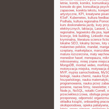
letnie
,
kombi
,
komiks
,
komunikacj
konsole do gier
,
konsultacja psych
zapasowe
,
korekta tekstu
,
korepet
artystyczne
,
KPI
,
kreatywne pisan
KSeF
,
Kubernetes
,
kultura feedba
Podhala
,
kultura regionalna Pomor
kurs doskonalenia jazdy
,
kury pr
elektrycznych
,
laktacja
,
Laravel
,
L
regionalne
,
legowisko dla psa
,
lej
licencje
,
link building
,
LinkedIn ma
kryminalna
,
literatura science ficti
lokalne SEO
,
lokalny biznes
,
loty
malarstwo polskie
,
mandat
,
mang
szeptany
,
marketplace
,
marszobie
matura rozszerzona
,
maty węcho
menedżer haseł
,
menopauza
,
mikr
mikroserwisy
,
mniej znane miejsc
MongoDB
,
montaż wideo
,
morfolog
motoryzacja miejska
,
motywacja d
MVP
,
myjnia samochodowa
,
MyS
biologii
,
nauka chemii
,
nauka fizyk
hiszpańskiego
,
nauka matematyki
programowania
,
nauka przez zaba
poranne
,
nazwa firmy
,
newsletter
,
Node.js
,
NoSQL
,
notatki Cornell
,
o
przeciwkleszczowa
,
obsługa posp
przeponowy
,
odporność organizmu
okładka książki
,
onboarding praco
okołoporodowa
,
opieka paliatywna
letnie
,
opony zimowe
,
opóźniony l