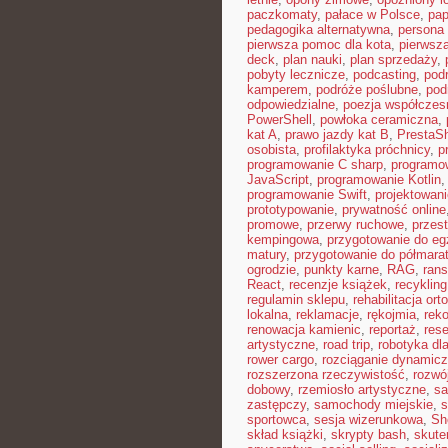
paczkomaty
,
pałace w Polsce
,
pap
pedagogika alternatywna
,
persona 
pierwsza pomoc dla kota
,
pierwsz
deck
,
plan nauki
,
plan sprzedaży
,
pobyty lecznicze
,
podcasting
,
pod
kamperem
,
podróże poślubne
,
pod
odpowiedzialne
,
poezja współczes
PowerShell
,
powłoka ceramiczna
,
kat A
,
prawo jazdy kat B
,
PrestaS
osobista
,
profilaktyka próchnicy
,
p
programowanie C sharp
,
programow
JavaScript
,
programowanie Kotlin
programowanie Swift
,
projektowani
prototypowanie
,
prywatność online
promowe
,
przerwy ruchowe
,
przest
kempingowa
,
przygotowanie do e
matury
,
przygotowanie do półmara
ogrodzie
,
punkty karne
,
RAG
,
ran
React
,
recenzje książek
,
recykling
regulamin sklepu
,
rehabilitacja or
lokalna
,
reklamacje
,
rękojmia
,
rek
renowacja kamienic
,
reportaż
,
res
artystyczne
,
road trip
,
robotyka dla
rower cargo
,
rozciąganie dynamic
rozszerzona rzeczywistość
,
rozwó
dobowy
,
rzemiosło artystyczne
,
sa
zastępczy
,
samochody miejskie
,
s
sportowca
,
sesja wizerunkowa
,
Sh
skład książki
,
skrypty bash
,
skute