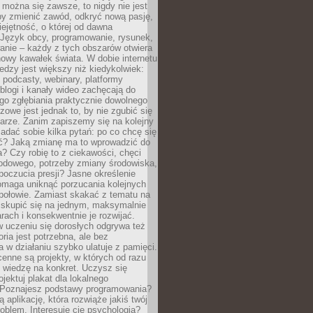
można się zawsze, to nigdy nie jest
by zmienić zawód, odkryć nową pasję,
ejętność, o której od dawna
 Język obcy, programowanie, rysunek,
anie – każdy z tych obszarów otwiera
owy kawałek świata. W dobie internetu
edzy jest większy niż kiedykolwiek:
, podcasty, webinary, platformy
blogi i kanały wideo zachęcają do
go zgłębiania praktycznie dowolnego
zowe jest jednak to, by nie zgubić się
arze. Zanim zapiszemy się na kolejny
zadać sobie kilka pytań: po co chcę się
ć? Jaką zmianę ma to wprowadzić do
? Czy robię to z ciekawości, chęci
odowego, potrzeby zmiany środowiska,
oczucia presji? Jasne określenie
omaga uniknąć porzucania kolejnych
połowie. Zamiast skakać z tematu na
j skupić się na jednym, maksymalnie
ach i konsekwentnie je rozwijać.
 uczeniu się dorosłych odgrywa też
oria jest potrzebna, ale bez
 w działaniu szybko ulatuje z pamięci.
cenne są projekty, w których od razu
 wiedzę na konkret. Uczysz się
ojektuj plakat dla lokalnego
 Poznajesz podstawy programowania?
ą aplikację, która rozwiąże jakiś twój
oblem. Interesuje cię psychologia?