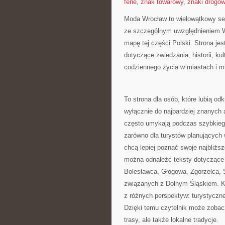
ferie
,
znak towarowy
,
znaki drogo
Moda Wrocław to wielowątkowy ser
ze szczególnym uwzględnieniem Wr
mapę tej części Polski. Strona j
dotyczące zwiedzania, historii, kul
codziennego życia w miastach i m
To strona dla osób, które lubią od
wyłącznie do najbardziej znanych a
często umykają podczas szybkieg
zarówno dla turystów planujących
chcą lepiej poznać swoje najbliż
można odnaleźć teksty dotyczące 
Bolesławca, Głogowa, Zgorzelca, Ś
związanych z Dolnym Śląskiem. Ka
z różnych perspektyw: turystycznej
Dzięki temu czytelnik może zobacz
trasy, ale także lokalne tradycje.