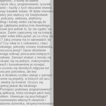
ejętność, o której od dawna
 Język obcy, programowanie, rysunek,
anie – każdy z tych obszarów otwiera
owy kawałek świata. W dobie internetu
edzy jest większy niż kiedykolwiek:
, podcasty, webinary, platformy
blogi i kanały wideo zachęcają do
go zgłębiania praktycznie dowolnego
zowe jest jednak to, by nie zgubić się
arze. Zanim zapiszemy się na kolejny
zadać sobie kilka pytań: po co chcę się
ć? Jaką zmianę ma to wprowadzić do
? Czy robię to z ciekawości, chęci
odowego, potrzeby zmiany środowiska,
oczucia presji? Jasne określenie
omaga uniknąć porzucania kolejnych
połowie. Zamiast skakać z tematu na
j skupić się na jednym, maksymalnie
ach i konsekwentnie je rozwijać.
 uczeniu się dorosłych odgrywa też
oria jest potrzebna, ale bez
 w działaniu szybko ulatuje z pamięci.
cenne są projekty, w których od razu
 wiedzę na konkret. Uczysz się
ojektuj plakat dla lokalnego
 Poznajesz podstawy programowania?
ą aplikację, która rozwiąże jakiś twój
oblem. Interesuje cię psychologia?
obserwowania własnych nawyków i
wadzenia dziennika, eksperymentowania