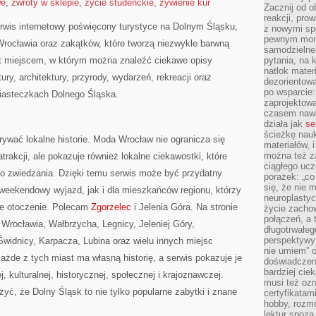
we
,
zwroty w sklepie
,
życie studenckie
,
żywienie kur
Zacznij od 
reakcji, pro
wis internetowy poświęcony turystyce na Dolnym Śląsku,
z nowymi sp
pewnym mome
ocławia oraz zakątków, które tworzą niezwykle barwną
samodzielne 
est miejscem, w którym można znaleźć ciekawe opisy
pytania, na 
natłok mater
tury, architektury, przyrody, wydarzeń, rekreacji oraz
dezorientow
po wsparcie:
iasteczkach Dolnego Śląska.
zaprojektow
czasem nawe
działa jak
se
ścieżkę nauk
krywać lokalne historie. Moda Wrocław nie ogranicza się
materiałów, 
można też z
trakcji, ale pokazuje również lokalne ciekawostki, które
ciągłego ucz
o zwiedzania. Dzięki temu serwis może być przydatny
porażek: „co 
się, że nie
 weekendowy wyjazd, jak i dla mieszkańców regionu, którzy
neuroplasty
sze otoczenie. Polecam
Zgorzelec
i Jelenia Góra. Na stronie
życie zacho
połączeń, a 
Wrocławia, Wałbrzycha, Legnicy, Jeleniej Góry,
długotrwałeg
perspektywy 
widnicy, Karpacza, Lubina oraz wielu innych miejsc
nie umiem” o
żde z tych miast ma własną historię, a serwis pokazuje je
doświadczeni
bardziej cie
, kulturalnej, historycznej, społecznej i krajoznawczej.
musi też ozn
yć, że Dolny Śląsk to nie tylko popularne zabytki i znane
certyfikatam
hobby, rozmó
lektur spoza