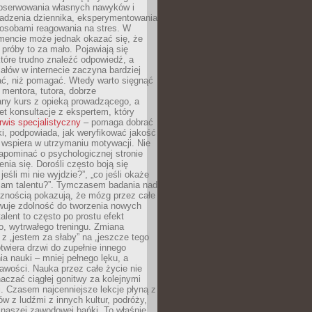
obserwowania własnych nawyków i
wadzenia dziennika, eksperymentowania
osobami reagowania na stres. W
ncie może jednak okazać się, że
próby to za mało. Pojawiają się
które trudno znaleźć odpowiedź, a
iałów w internecie zaczyna bardziej
ać, niż pomagać. Wtedy warto sięgnąć
 mentora, tutora, dobrze
any kurs z opieką prowadzącego, a
t konsultacje z ekspertem, który
rwis specjalistyczny
– pomaga dobrać
i, podpowiada, jak weryfikować jakość
i wspiera w utrzymaniu motywacji. Nie
apominać o psychologicznej stronie
enia się. Dorośli często boją się
jeśli mi nie wyjdzie?”, „co jeśli okaże
 mam talentu?”. Tymczasem badania nad
cznością pokazują, że mózg przez całe
wuje zdolność do tworzenia nowych
talent to często po prostu efekt
o, wytrwałego treningu. Zmiana
z „jestem za słaby” na „jeszcze tego
twiera drzwi do zupełnie innego
a nauki – mniej pełnego lęku, a
kawości. Nauka przez całe życie nie
aczać ciągłej gonitwy za kolejnymi
i. Czasem najcenniejsze lekcje płyną z
w z ludźmi z innych kultur, podróży,
 naszej zawodowej bańki. To właśnie