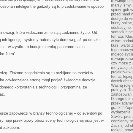
rozwinąć umi
marzyliśmy.
kcesoria i inteligentne gadżety są tu przedstawiane w sposób
śpiew, gotow
.
przed nami n
dostęp do wi
kursy online
edukacyjne, 
samodzielne
innowacji, które widocznie zmieniają codzienne życie. Od
tematu. Kluc
ną inteligencję, systemy automatyki domowej, aż po śmiałe
w tym nadmi
kurs, warto 
esu – wszystko to buduje szeroką panoramę hasła
tego nauczy
ka Jutra”.
mojego życia
rozwoju zaw
czy może z p
motywacji p
projektów w 
edzą. Złożone zagadnienia są tu rozbijane na części w
temat, lepie
oba odwiedzająca stronę mógł podjąć świadome decyzje
dwóch obszar
Ważną rolę w
adomego korzystania z technologii i przypomina, że
praktyka. Te
raz.
zastosowania
Dlatego tak 
przekładamy
grafiki? Zapr
wydarzenia.
iejsze zapowiedzi w branży technologicznej – od eventów po
Stwórz prost
rzymuje przekrojowy obraz sceny technologicznej oraz jest w
codzienny pr
Zacznij od 
ed zakupem.
reakcji, pro