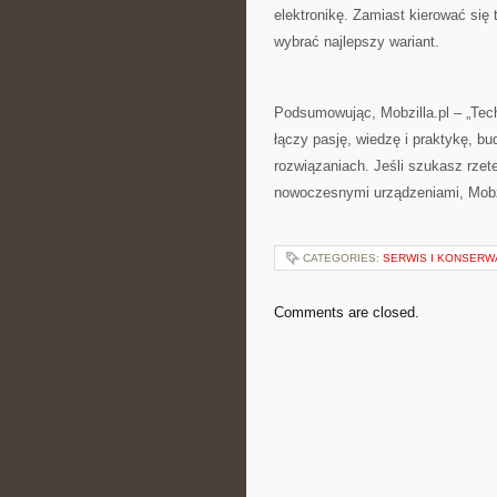
elektronikę. Zamiast kierować się
wybrać najlepszy wariant.
Podsumowując, Mobzilla.pl – „Techn
łączy pasję, wiedzę i praktykę, 
rozwiązaniach. Jeśli szukasz rzet
nowoczesnymi urządzeniami, Mobzil
CATEGORIES:
SERWIS I KONSERW
Comments are closed.