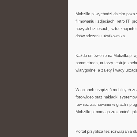
Mobzilla.pl wychodzi daleko poza s
filmowaniu i zdjęciach, retro IT, 
nowych biznesach, sztucznej intel
doświadczeniu użytkownika.
Każde omówienie na Mobzilla.pl w
parametrach, autorzy testują zach
wiarygodne, a zalety i wady urząd
W opisach urządzeń mobilnych zna
foto-wideo oraz nakładki system
również zachowanie w grach i pro
Mobzilla.pl pomaga zrozumieć, jak
Portal przybliża też rozwiązania dl