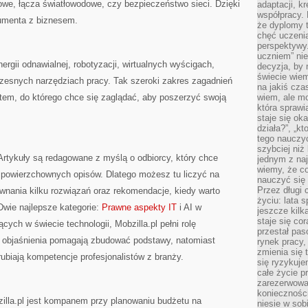
owe, łącza światłowodowe, czy bezpieczeństwo sieci. Dzięki
adaptacji, k
współpracy.
sumenta z biznesem.
że dyplomy t
chęć uczenia
perspektywy
uczniem” nie
nergii odnawialnej, robotyzacji, wirtualnych wyścigach,
decyzja, by 
świecie wiem
zesnych narzędziach pracy. Tak szeroki zakres zagadnień
na jakiś cza
satem, do którego chce się zaglądać, aby poszerzyć swoją
wiem, ale mo
która sprawi
staje się oka
działa?”, „kt
tego nauczyć
szybciej niż
 Artykuły są redagowane z myślą o odbiorcy, który chce
jednym z naj
wiemy, że c
o powierzchownych opisów. Dlatego możesz tu liczyć na
nauczyć się
Przez długi 
nania kilku rozwiązań oraz rekomendacje, kiedy warto
życiu: lata 
wie najlepsze kategorie:
Prawne aspekty IT
i AI w
jeszcze kilk
staje się co
ych w świecie technologii, Mobzilla.pl pełni rolę
przestał pas
 objaśnienia pomagają zbudować podstawy, natomiast
rynek pracy
zmienia się 
ubiają kompetencje profesjonalistów z branży.
się ryzykuje
całe życie p
zarezerwowan
konieczności
lla.pl jest kompanem przy planowaniu budżetu na
niesie w sob