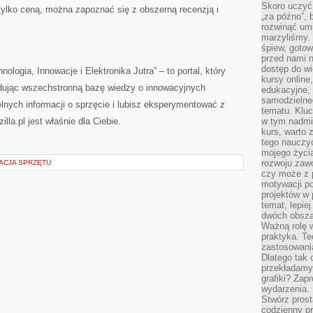
Skoro uczyć 
 tylko ceną, można zapoznać się z obszerną recenzją i
„za późno”, 
rozwinąć umi
marzyliśmy.
śpiew, gotow
przed nami n
dostęp do wi
ologia, Innowacje i Elektronika Jutra” – to portal, który
kursy online
budując wszechstronną bazę wiedzy o innowacyjnych
edukacyjne, 
samodzielne
elnych informacji o sprzęcie i lubisz eksperymentować z
tematu. Kluc
la.pl jest właśnie dla Ciebie.
w tym nadmi
kurs, warto 
tego nauczy
mojego życia
rozwoju zaw
ACJA SPRZĘTU
czy może z p
motywacji p
projektów w 
temat, lepie
dwóch obszar
Ważną rolę w
praktyka. Te
zastosowania
Dlatego tak 
przekładamy
grafiki? Zapr
wydarzenia.
Stwórz prost
codzienny pr