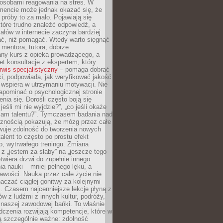
osobami reagowania na stres. W
ncie może jednak okazać się, że
próby to za mało. Pojawiają się
które trudno znaleźć odpowiedź, a
iałów w internecie zaczyna bardziej
ać, niż pomagać. Wtedy warto sięgnąć
 mentora, tutora, dobrze
any kurs z opieką prowadzącego, a
t konsultacje z ekspertem, który
rwis specjalistyczny
– pomaga dobrać
i, podpowiada, jak weryfikować jakość
i wspiera w utrzymaniu motywacji. Nie
apominać o psychologicznej stronie
enia się. Dorośli często boją się
jeśli mi nie wyjdzie?”, „co jeśli okaże
 mam talentu?”. Tymczasem badania nad
cznością pokazują, że mózg przez całe
wuje zdolność do tworzenia nowych
talent to często po prostu efekt
o, wytrwałego treningu. Zmiana
z „jestem za słaby” na „jeszcze tego
twiera drzwi do zupełnie innego
a nauki – mniej pełnego lęku, a
kawości. Nauka przez całe życie nie
aczać ciągłej gonitwy za kolejnymi
i. Czasem najcenniejsze lekcje płyną z
w z ludźmi z innych kultur, podróży,
 naszej zawodowej bańki. To właśnie
dczenia rozwijają kompetencje, które w
ą szczególnie ważne: zdolność