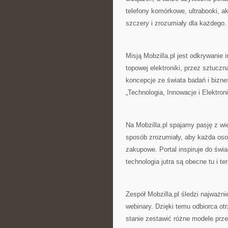
telefony komórkowe, ultrabooki, a
szczery i zrozumiały dla każdego
Misją Mobzilla.pl jest odkrywanie 
topowej elektroniki, przez sztucz
koncepcje ze świata badań i bizn
„Technologia, Innowacje i Elektroni
Na Mobzilla.pl spajamy pasję z wi
sposób zrozumiały, aby każda os
zakupowe. Portal inspiruje do świ
technologia jutra są obecne tu i te
Zespół Mobzilla.pl śledzi najważn
webinary. Dzięki temu odbiorca ot
stanie zestawić różne modele prz