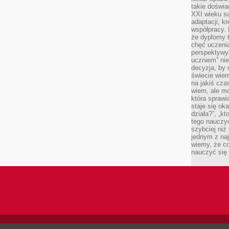
takie doświa
XXI wieku s
adaptacji, k
współpracy.
że dyplomy t
chęć uczenia
perspektywy
uczniem” nie
decyzja, by 
świecie wiem
na jakiś cza
wiem, ale mo
która sprawi
staje się oka
działa?”, „kt
tego nauczyć
szybciej niż
jednym z naj
wiemy, że c
nauczyć się