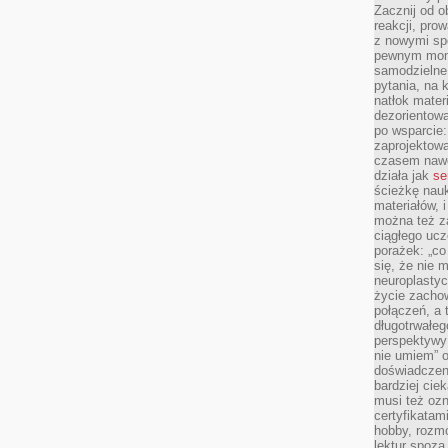
Zacznij od 
reakcji, pro
z nowymi sp
pewnym mome
samodzielne 
pytania, na 
natłok mater
dezorientow
po wsparcie:
zaprojektow
czasem nawe
działa jak
se
ścieżkę nauk
materiałów, 
można też z
ciągłego ucz
porażek: „co 
się, że nie
neuroplasty
życie zacho
połączeń, a 
długotrwałeg
perspektywy 
nie umiem” o
doświadczeni
bardziej cie
musi też ozn
certyfikatam
hobby, rozmó
lektur spoza