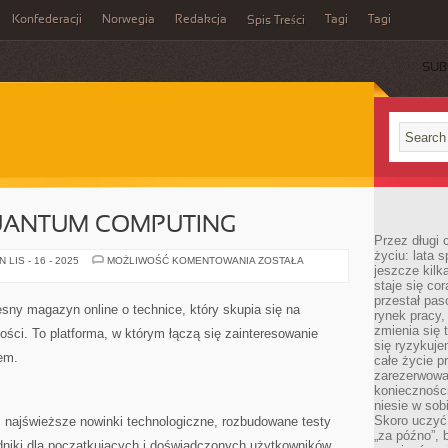
Konfederacji
Norwegia
Redakcja
Tagi
Tagi
Spis Treści
SUB
QUANTUM COMPUTING
Przez długi 
życiu: lata 
UXUI
LIS - 16 - 2025
MOŻLIWOŚĆ KOMENTOWANIA
ZOSTAŁA
jeszcze kilk
DESIGN
I
staje się co
QUANTUM
przestał pas
COMPUTING
esny magazyn online o technice, który skupia się na
rynek pracy
zmienia się 
łości. To platforma, w którym łączą się zainteresowanie
się ryzykuje
iem.
całe życie p
zarezerwowan
konieczności
niesie w sob
Skoro uczyć 
z najświeższe nowinki technologiczne, rozbudowane testy
„za późno”, 
dniki dla początkujących i doświadczonych użytkowników.