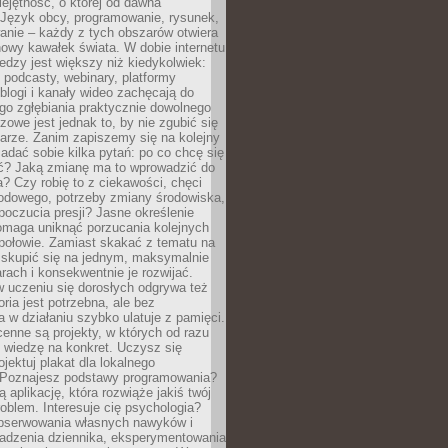
ejętność, o której od dawna
 Język obcy, programowanie, rysunek,
anie – każdy z tych obszarów otwiera
owy kawałek świata. W dobie internetu
edzy jest większy niż kiedykolwiek:
, podcasty, webinary, platformy
blogi i kanały wideo zachęcają do
go zgłębiania praktycznie dowolnego
zowe jest jednak to, by nie zgubić się
arze. Zanim zapiszemy się na kolejny
zadać sobie kilka pytań: po co chcę się
ć? Jaką zmianę ma to wprowadzić do
? Czy robię to z ciekawości, chęci
odowego, potrzeby zmiany środowiska,
oczucia presji? Jasne określenie
omaga uniknąć porzucania kolejnych
połowie. Zamiast skakać z tematu na
j skupić się na jednym, maksymalnie
ach i konsekwentnie je rozwijać.
 uczeniu się dorosłych odgrywa też
oria jest potrzebna, ale bez
 w działaniu szybko ulatuje z pamięci.
cenne są projekty, w których od razu
 wiedzę na konkret. Uczysz się
ojektuj plakat dla lokalnego
 Poznajesz podstawy programowania?
ą aplikację, która rozwiąże jakiś twój
oblem. Interesuje cię psychologia?
obserwowania własnych nawyków i
wadzenia dziennika, eksperymentowania