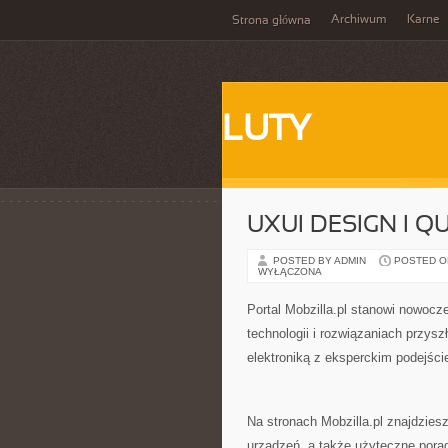
Archiwum
Karne
Strona główna
LUTY
UXUI DESIGN I 
POSTED BY ADMIN
POSTED ON 
WYŁĄCZONA
Portal Mobzilla.pl stanowi nowocz
technologii i rozwiązaniach przysz
elektroniką z eksperckim podejśc
Na stronach Mobzilla.pl znajdzies
urządzeń, a także użyteczne pora