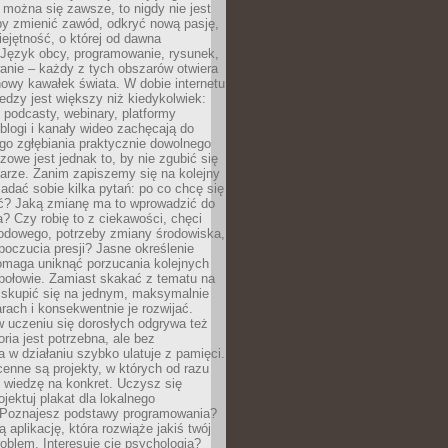
można się zawsze, to nigdy nie jest
by zmienić zawód, odkryć nową pasję,
ejętność, o której od dawna
 Język obcy, programowanie, rysunek,
anie – każdy z tych obszarów otwiera
owy kawałek świata. W dobie internetu
edzy jest większy niż kiedykolwiek:
, podcasty, webinary, platformy
blogi i kanały wideo zachęcają do
go zgłębiania praktycznie dowolnego
zowe jest jednak to, by nie zgubić się
arze. Zanim zapiszemy się na kolejny
zadać sobie kilka pytań: po co chcę się
ć? Jaką zmianę ma to wprowadzić do
? Czy robię to z ciekawości, chęci
odowego, potrzeby zmiany środowiska,
oczucia presji? Jasne określenie
omaga uniknąć porzucania kolejnych
połowie. Zamiast skakać z tematu na
j skupić się na jednym, maksymalnie
ach i konsekwentnie je rozwijać.
 uczeniu się dorosłych odgrywa też
oria jest potrzebna, ale bez
 w działaniu szybko ulatuje z pamięci.
cenne są projekty, w których od razu
 wiedzę na konkret. Uczysz się
ojektuj plakat dla lokalnego
 Poznajesz podstawy programowania?
ą aplikację, która rozwiąże jakiś twój
oblem. Interesuje cię psychologia?