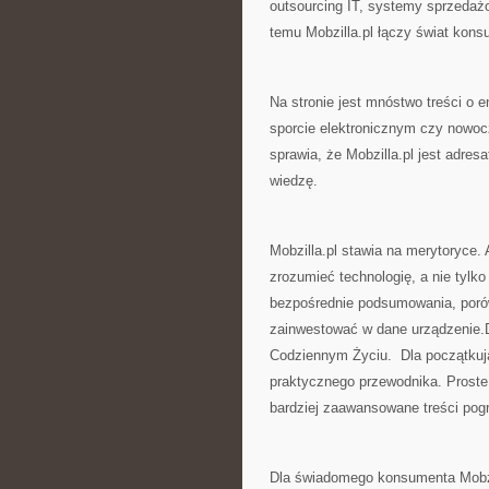
outsourcing IT, systemy sprzedaż
temu Mobzilla.pl łączy świat kon
Na stronie jest mnóstwo treści o e
sporcie elektronicznym czy nowoc
sprawia, że Mobzilla.pl jest adre
wiedzę.
Mobzilla.pl stawia na merytoryce.
zrozumieć technologię, a nie tylk
bezpośrednie podsumowania, porów
zainwestować w dane urządzenie.D
Codziennym Życiu. Dla początkując
praktycznego przewodnika. Proste
bardziej zaawansowane treści pogr
Dla świadomego konsumenta Mobzi