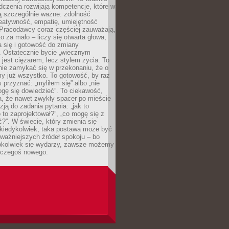
dczenia rozwijają kompetencje, które w
ą szczególnie ważne: zdolność
reatywność, empatię, umiejętność
 Pracodawcy coraz częściej zauważają,
o za mało – liczy się otwarta głowa,
 się i gotowość do zmiany
. Ostatecznie bycie „wiecznym
 jest ciężarem, lecz stylem życia. To
nie zamykać się w przekonaniu, że o
y już wszystko. To gotowość, by raz
s przyznać: „myliłem się” albo „nie
gę się dowiedzieć”. To ciekawość,
a, że nawet zwykły spacer po mieście
zją do zadania pytania: „jak to
o to zaprojektował?”, „co mogę się z
?”. W świecie, który zmienia się
 kiedykolwiek, taka postawa może być
ważniejszych źródeł spokoju – bo
okolwiek się wydarzy, zawsze możemy
 czegoś nowego.