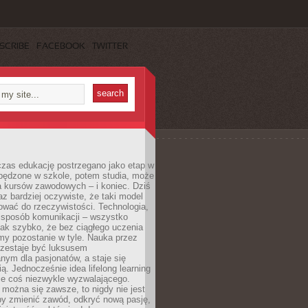
SCRIBE
FACEBOOK
TWITTER
czas edukację postrzegano jako etap w
spędzone w szkole, potem studia, może
a kursów zawodowych – i koniec. Dziś
raz bardziej oczywiste, że taki model
ować do rzeczywistości. Technologia,
, sposób komunikacji – wszystko
tak szybko, że bez ciągłego uczenia
my pozostanie w tyle. Nauka przez
rzestaje być luksusem
ym dla pasjonatów, a staje się
ą. Jednocześnie idea lifelong learning
ie coś niezwykle wyzwalającego.
można się zawsze, to nigdy nie jest
by zmienić zawód, odkryć nową pasję,