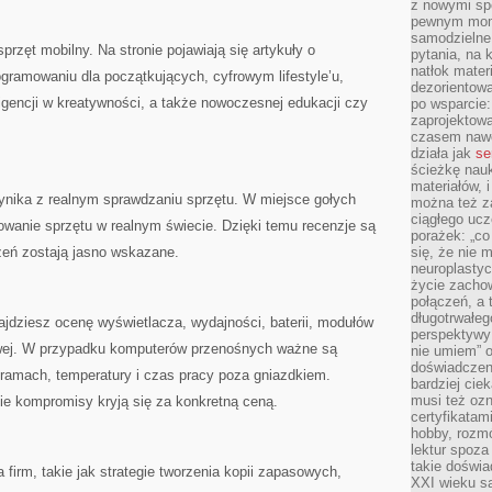
z nowymi sp
pewnym mome
samodzielne 
przęt mobilny. Na stronie pojawiają się artykuły o
pytania, na 
natłok mater
programowaniu dla początkujących, cyfrowym lifestyle’u,
dezorientow
igencji w kreatywności, a także nowoczesnej edukacji czy
po wsparcie:
zaprojektow
czasem nawe
działa jak
se
ścieżkę nauk
materiałów, 
ynika z realnym sprawdzaniu sprzętu. W miejsce gołych
można też z
ciągłego ucz
owanie sprzętu w realnym świecie. Dzięki temu recenzje są
porażek: „co 
zeń zostają jasno wskazane.
się, że nie
neuroplasty
życie zacho
połączeń, a 
długotrwałeg
jdziesz ocenę wyświetlacza, wydajności, baterii, modułów
perspektywy 
owej. W przypadku komputerów przenośnych ważne są
nie umiem” o
doświadczeni
gramach, temperatury i czas pracy poza gniazdkiem.
bardziej cie
musi też ozn
ie kompromisy kryją się za konkretną ceną.
certyfikatam
hobby, rozmó
lektur spoza
takie doświa
a firm, takie jak strategie tworzenia kopii zapasowych,
XXI wieku s