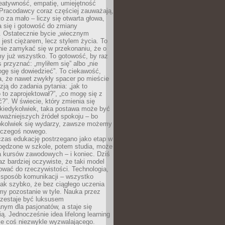
reatywność, empatię, umiejętność
 Pracodawcy coraz częściej zauważają,
o za mało – liczy się otwarta głowa,
 się i gotowość do zmiany
. Ostatecznie bycie „wiecznym
 jest ciężarem, lecz stylem życia. To
nie zamykać się w przekonaniu, że o
y już wszystko. To gotowość, by raz
s przyznać: „myliłem się” albo „nie
gę się dowiedzieć”. To ciekawość,
a, że nawet zwykły spacer po mieście
zją do zadania pytania: „jak to
o to zaprojektował?”, „co mogę się z
?”. W świecie, który zmienia się
 kiedykolwiek, taka postawa może być
ważniejszych źródeł spokoju – bo
okolwiek się wydarzy, zawsze możemy
 czegoś nowego.
czas edukację postrzegano jako etap w
spędzone w szkole, potem studia, może
a kursów zawodowych – i koniec. Dziś
raz bardziej oczywiste, że taki model
ować do rzeczywistości. Technologia,
, sposób komunikacji – wszystko
tak szybko, że bez ciągłego uczenia
my pozostanie w tyle. Nauka przez
rzestaje być luksusem
ym dla pasjonatów, a staje się
ą. Jednocześnie idea lifelong learning
ie coś niezwykle wyzwalającego.