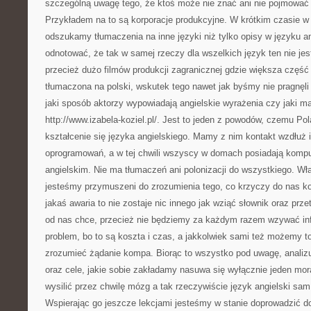
szczególną uwagę tego, że ktoś może nie znać ani nie pojmować 
Przykładem na to są korporacje produkcyjne. W krótkim czasie w ż
odszukamy tłumaczenia na inne języki niż tylko opisy w języku a
odnotować, że tak w samej rzeczy dla wszelkich język ten nie je
przecież dużo filmów produkcji zagranicznej gdzie większa część 
tłumaczona na polski, wskutek tego nawet jak byśmy nie pragnęli 
jaki sposób aktorzy wypowiadają angielskie wyrażenia czy jaki m
http://www.izabela-koziel.pl/. Jest to jeden z powodów, czemu Po
kształcenie się języka angielskiego. Mamy z nim kontakt wzdłuż
oprogramowań, a w tej chwili wszyscy w domach posiadają komput
angielskim. Nie ma tłumaczeń ani polonizacji do wszystkiego. W
jesteśmy przymuszeni do zrozumienia tego, co krzyczy do nas ko
jakaś awaria to nie zostaje nic innego jak wziąć słownik oraz prz
od nas chce, przecież nie będziemy za każdym razem wzywać inf
problem, bo to są koszta i czas, a jakkolwiek sami też możemy t
zrozumieć żądanie kompa. Biorąc to wszystko pod uwagę, analiz
oraz cele, jakie sobie zakładamy nasuwa się wyłącznie jeden mora
wysilić przez chwilę mózg a tak rzeczywiście język angielski sa
Wspierając go jeszcze lekcjami jesteśmy w stanie doprowadzić do