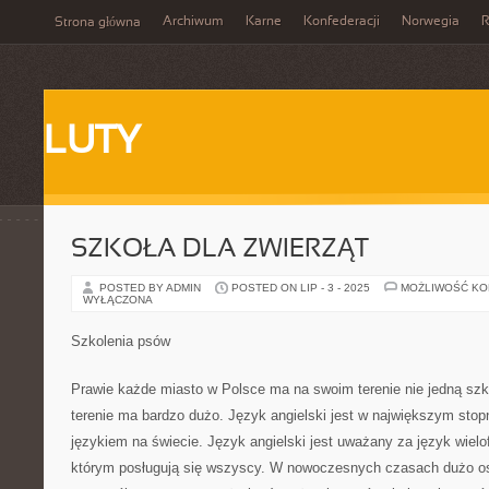
Archiwum
Karne
Konfederacji
Norwegia
R
Strona główna
LUTY
SZKOŁA DLA ZWIERZĄT
POSTED BY ADMIN
POSTED ON LIP - 3 - 2025
MOŻLIWOŚĆ K
WYŁĄCZONA
Szkolenia psów
Prawie każde miasto w Polsce ma na swoim terenie nie jedną sz
terenie ma bardzo dużo. Język angielski jest w największym st
językiem na świecie. Język angielski jest uważany za język wielo
którym posługują się wszyscy. W nowoczesnych czasach dużo os