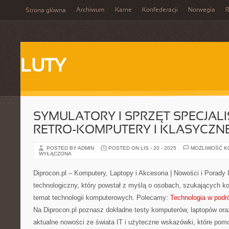
Archiwum
Karne
Konfederacji
Norwegia
R
Strona główna
LUTY
SYMULATORY I SPRZĘT SPECJALI
RETRO-KOMPUTERY I KLASYCZNE
POSTED BY ADMIN
POSTED ON LIS - 20 - 2025
MOŻLIWOŚĆ 
WYŁĄCZONA
Diprocon.pl – Komputery, Laptopy i Akcesoria | Nowości i Porady
technologiczny, który powstał z myślą o osobach, szukających 
temat technologii komputerowych. Polecamy:
Technologia w podr
Na Diprocon.pl poznasz dokładne testy komputerów, laptopów ora
aktualne nowości ze świata IT i użyteczne wskazówki, które po