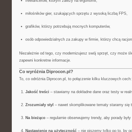
freelancerów, którym zależy na ergonomii,
miłośników gier, szukających sprzętu z wysoką liczbą FPS,
grafików, którzy potrzebują mocnych komputerów,
osób odpowiedzialnych za zakupy w firmie, którzy chcą racjon
Niezależnie od tego, czy modernizujesz swój sprzęt, czy może śle
zapewni konkretne informacje.
Co wyróżnia Diprocon.pl?
To, co odróżnia Diprocon.pl, to połączenie kilku kluczowych cech:
Jakość treści
– stawiamy na dokładne dane oraz testy w real
Zrozumiały styl
– nawet skomplikowane tematy staramy się t
Na bieżąco
– regularnie obserwujemy trendy, aby porady były 
Nastawienie na użyteczność
– nie piszemy tylko po to, by op