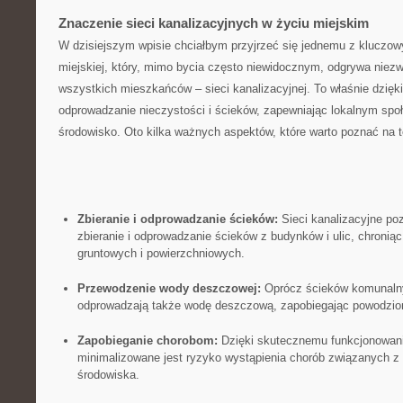
Znaczenie sieci kanalizacyjnych w życiu miejskim
W‌ dzisiejszym wpisie chciałbym przyjrzeć się‌ jednemu z kluczowy
miejskiej, który,​ mimo bycia często niewidocznym, odgrywa niezwyk
wszystkich mieszkańców‌ – sieci⁣ kanalizacyjnej. To właśnie dzięki
‌odprowadzanie ⁤nieczystości i ścieków, zapewniając lokalnym spo
środowisko.⁢ Oto kilka ważnych aspektów, które warto poznać na‍ t
Zbieranie i odprowadzanie ścieków:
Sieci kanalizacyjne poz
zbieranie i odprowadzanie ścieków z budynków i ulic, chronią
gruntowych i powierzchniowych.
Przewodzenie‌ wody deszczowej:
Oprócz ścieków ⁢komunalnyc
odprowadzają także wodę deszczową, zapobiegając powodziom 
Zapobieganie chorobom:
Dzięki skutecznemu ‌funkcjonowaniu
minimalizowane jest ryzyko wystąpienia chorób związanych​ z
środowiska.