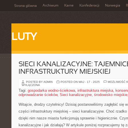
Archiwum
Karne
Konfederacji
Norwegia
R
Strona główna
LUTY
SIECI KANALIZACYJNE: TAJEMNIC
INFRASTRUKTURY MIEJSKIEJ
POSTED BY ADMIN
POSTED ON MAJ - 17 - 2025
MOŻLIWOŚĆ 
WYŁĄCZONA
Tagi:
gospodarka wodno-ściekowa
,
infrastruktura miejska
,
konserw
odprowadzanie ścieków
,
Sieci kanalizacyjne
,
środowisko miejskie
Witajcie, drodzy czytelnicy! Dzisiaj postanowiliśmy ⁢zagłębić się w
części infrastruktury miejskiej‍ – sieci kanalizacyjne. Choć rzadko o
dzięki nim ⁣nasze miasta funkcjonują sprawnie i higienicznie. Czy
kanalizacyjne i jak​ działają? W artykule poniżej rozpracujemy‌ tę 