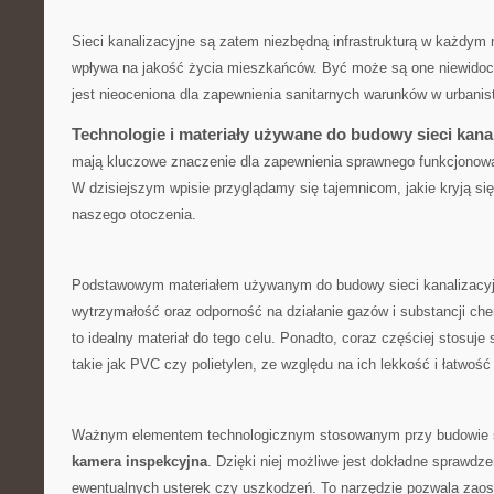
Sieci​ kanalizacyjne są zatem niezbędną infrastrukturą w każdym ‍m
wpływa na ‍jakość‌ życia mieszkańców. Być może są one niewidoczn
jest ‍nieoceniona dla zapewnienia sanitarnych warunków w urbani
Technologie i ⁣materiały używane do budowy sieci‌ kana
mają kluczowe znaczenie dla ​zapewnienia sprawnego funkcjonowani
W dzisiejszym wpisie przyglądamy się⁢ tajemnicom,​ jakie kryją s
naszego‍ otoczenia.
Podstawowym materiałem używanym do⁣ budowy sieci ⁣kanalizacyj
wytrzymałość oraz odporność na działanie gazów i substancji chem
to idealny materiał ⁤do‌ tego celu. Ponadto, ​coraz częściej stosuje
takie​ jak PVC ‍czy polietylen, ze ‌względu​ na ​ich lekkość i łatwoś
Ważnym‌ elementem technologicznym ⁢stosowanym przy budowie sie
kamera‍ inspekcyjna
. ⁣Dzięki niej⁢ możliwe jest dokładne sprawdze
ewentualnych⁢ usterek czy uszkodzeń. To⁢ narzędzie pozwala zaosz