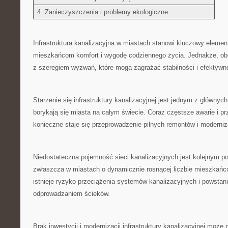
4. Zanieczyszczenia i⁢ problemy ekologiczne
Infrastruktura kanalizacyjna w miastach stanowi kluczowy elemen
mieszkańcom komfort i wygodę codziennego życia. Jednakże, obecn
z szeregiem wyzwań, które mogą zagrażać stabilności i ​efektywnoś
Starzenie​ się infrastruktury kanalizacyjnej jest jednym z⁢ głównych
borykają się miasta na całym świecie. Coraz‌ częstsze awarie ‍i pr
konieczne staje ​się przeprowadzenie ⁣pilnych remontów i moderniz
Niedostateczna pojemność sieci⁤ kanalizacyjnych‍ jest kolejnym
zwłaszcza w miastach​ o dynamicznie rosnącej liczbie mieszkań
istnieje ryzyko ⁣przeciążenia systemów ​kanalizacyjnych i powstan
odprowadzaniem‍ ścieków.
Brak‌ inwestycji⁤ i modernizacji infrastruktury kanalizacyjnej ‍moż