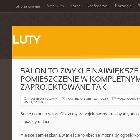
Archiwum
Karne
Konfederacji
Norwegia
R
Strona główna
LUTY
SALON TO ZWYKLE NAJWIĘKSZE
POMIESZCZENIE W KOMPLETNY
ZAPROJEKTOWANE TAK
POSTED BY ADMIN
POSTED ON SIE - 20 - 2025
MOŻLIWOŚĆ 
WYŁĄCZONA
Serce domu to salon. Obszerny zaprojektowany tak abyśmy mogli
męczącym dniu
Miejsce zamieszkania w mieście to obecnie można by ogłosić kon