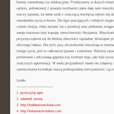
kariery zawodowej czy edukacyjnej. Przebywamy w dużych miasta
wyboru, jednakowoż z powodu możliwości jakie daje nam mieszkan
rzeczy sprawia, że wiele osób z znaczącą niechęcią odnosi się 
standardów życia w tłumie. Dla figur pracujących i młodych orygi
często okazja, żeby wyrwać się z prowincji oraz próbować osiągną
swoje marzenia oraz kupując nieruchomości Hiszpania. Mieszkan
przyzwyczajenia się do bliskiej obecności sąsiadów, dziesiątek 
ulicznego hałasu. Dla tych, jacy od urodzenia mieszkają w miasta
innego życia, jest to całkowicie typowe i codzienne. Różnicę zauw
porównanie i odczuwają gigantyczny kontrast tego, jaki tryb życ
znacznych aglomeracji. W wielu przypadkach nawet nie zdajemy s
zamieszkania kształtuje naszą profesjonalną rzeczywistość i ją z
źródło:
———————————
1.
przeczytaj wpis
2.
odwiedź stronę
3.
http://toddworswicklaw.com
4.
http://tokamachi-hoken.com