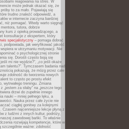
osobami reagowania na stres. W
ncie może jednak okazać się, że
próby to za mało. Pojawiają się
które trudno znaleźć odpowiedź, a
iałów w internecie zaczyna bardziej
ać, niż pomagać. Wtedy warto sięgnąć
 mentora, tutora, dobrze
any kurs z opieką prowadzącego, a
t konsultacje z ekspertem, który
rwis specjalistyczny
– pomaga dobrać
i, podpowiada, jak weryfikować jakość
i wspiera w utrzymaniu motywacji. Nie
apominać o psychologicznej stronie
enia się. Dorośli często boją się
jeśli mi nie wyjdzie?”, „co jeśli okaże
 mam talentu?”. Tymczasem badania nad
cznością pokazują, że mózg przez całe
wuje zdolność do tworzenia nowych
talent to często po prostu efekt
o, wytrwałego treningu. Zmiana
z „jestem za słaby” na „jeszcze tego
twiera drzwi do zupełnie innego
a nauki – mniej pełnego lęku, a
kawości. Nauka przez całe życie nie
aczać ciągłej gonitwy za kolejnymi
i. Czasem najcenniejsze lekcje płyną z
w z ludźmi z innych kultur, podróży,
 naszej zawodowej bańki. To właśnie
dczenia rozwijają kompetencje, które w
ą szczególnie ważne: zdolność