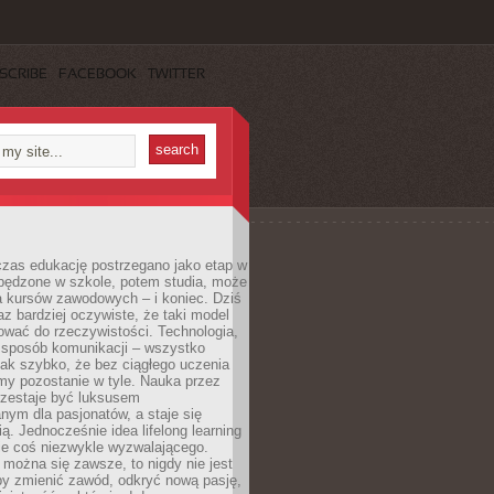
SCRIBE
FACEBOOK
TWITTER
czas edukację postrzegano jako etap w
spędzone w szkole, potem studia, może
a kursów zawodowych – i koniec. Dziś
raz bardziej oczywiste, że taki model
ować do rzeczywistości. Technologia,
, sposób komunikacji – wszystko
tak szybko, że bez ciągłego uczenia
my pozostanie w tyle. Nauka przez
rzestaje być luksusem
ym dla pasjonatów, a staje się
ą. Jednocześnie idea lifelong learning
ie coś niezwykle wyzwalającego.
można się zawsze, to nigdy nie jest
by zmienić zawód, odkryć nową pasję,