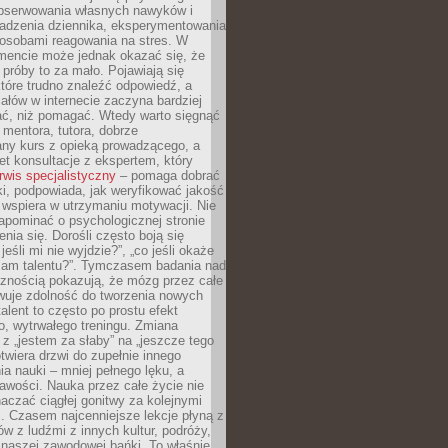
obserwowania własnych nawyków i
wadzenia dziennika, eksperymentowania
osobami reagowania na stres. W
ncie może jednak okazać się, że
próby to za mało. Pojawiają się
które trudno znaleźć odpowiedź, a
iałów w internecie zaczyna bardziej
ać, niż pomagać. Wtedy warto sięgnąć
 mentora, tutora, dobrze
any kurs z opieką prowadzącego, a
t konsultacje z ekspertem, który
rwis specjalistyczny
– pomaga dobrać
i, podpowiada, jak weryfikować jakość
i wspiera w utrzymaniu motywacji. Nie
apominać o psychologicznej stronie
enia się. Dorośli często boją się
jeśli mi nie wyjdzie?”, „co jeśli okaże
 mam talentu?”. Tymczasem badania nad
cznością pokazują, że mózg przez całe
wuje zdolność do tworzenia nowych
talent to często po prostu efekt
o, wytrwałego treningu. Zmiana
z „jestem za słaby” na „jeszcze tego
twiera drzwi do zupełnie innego
a nauki – mniej pełnego lęku, a
kawości. Nauka przez całe życie nie
aczać ciągłej gonitwy za kolejnymi
i. Czasem najcenniejsze lekcje płyną z
w z ludźmi z innych kultur, podróży,
 naszej zawodowej bańki. To właśnie