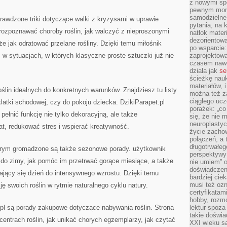
z nowymi sp
pewnym mome
samodzielne 
prawdzone triki dotyczące walki z kryzysami w uprawie
pytania, na 
k rozpoznawać choroby roślin, jak walczyć z nieproszonymi
natłok mater
dezorientow
e jak odratować przelane rośliny. Dzięki temu miłośnik
po wsparcie:
 w sytuacjach, w których klasyczne proste sztuczki już nie
zaprojektow
czasem nawe
działa jak
se
ścieżkę nauk
materiałów, 
oślin idealnych do konkretnych warunków. Znajdziesz tu listy
można też z
ciągłego ucz
 klatki schodowej, czy do pokoju dziecka. DzikiParapet.pl
porażek: „co 
ełnić funkcję nie tylko dekoracyjną, ale także
się, że nie
neuroplasty
at, redukować stres i wspierać kreatywność.
życie zacho
połączeń, a 
długotrwałeg
którym gromadzone są także sezonowe porady. użytkownik
perspektywy 
y do zimy, jak pomóc im przetrwać gorące miesiące, a także
nie umiem” o
doświadczeni
ający się dzień do intensywnego wzrostu. Dzięki temu
bardziej cie
musi też ozn
 swoich roślin w rytmie naturalnego cyklu natury.
certyfikatam
hobby, rozmó
pl są porady zakupowe dotyczące nabywania roślin. Strona
lektur spoza
takie doświa
entrach roślin, jak unikać chorych egzemplarzy, jak czytać
XXI wieku s