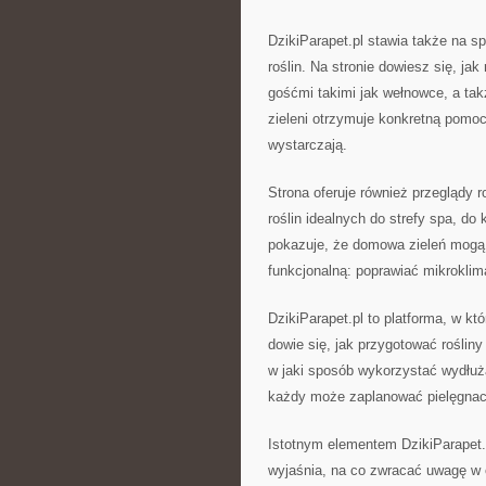
DzikiParapet.pl stawia także na s
roślin. Na stronie dowiesz się, ja
gośćmi takimi jak wełnowce, a takż
zieleni otrzymuje konkretną pomoc
wystarczają.
Strona oferuje również przeglądy r
roślin idealnych do strefy spa, do
pokazuje, że domowa zieleń mogą p
funkcjonalną: poprawiać mikroklim
DzikiParapet.pl to platforma, w 
dowie się, jak przygotować roślin
w jaki sposób wykorzystać wydłuż
każdy może zaplanować pielęgnację
Istotnym elementem DzikiParapet.
wyjaśnia, na co zwracać uwagę w c