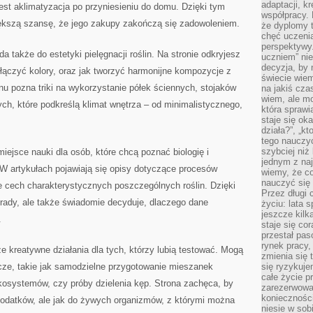
adaptacji, k
st aklimatyzacja po przyniesieniu do domu. Dzięki tym
współpracy.
iększą szansę, że jego zakupy zakończą się zadowoleniem.
że dyplomy t
chęć uczenia
perspektywy
a także do estetyki pielęgnacji roślin. Na stronie odkryjesz
uczniem” nie
decyzja, by 
k łączyć kolory, oraz jak tworzyć harmonijne kompozycje z
świecie wiem
gnu pozna triki na wykorzystanie półek ściennych, stojaków
na jakiś cza
wiem, ale mo
h, które podkreślą klimat wnętrza – od minimalistycznego,
która sprawi
staje się oka
działa?”, „kt
tego nauczyć
szybciej niż
miejsce nauki dla osób, które chcą poznać biologię i
jednym z naj
 W artykułach pojawiają się opisy dotyczące procesów
wiemy, że c
nauczyć się
e cech charakterystycznych poszczególnych roślin. Dzięki
Przez długi 
porady, ale także świadomie decyduje, dlaczego dane
życiu: lata 
jeszcze kilk
.
staje się co
przestał pas
rynek pracy
e kreatywne działania dla tych, którzy lubią testować. Mogą
zmienia się 
nicze, takie jak samodzielne przygotowanie mieszanek
się ryzykuje
całe życie p
kosystemów, czy próby dzielenia kęp. Strona zachęca, by
zarezerwowan
konieczności
o dodatków, ale jak do żywych organizmów, z którymi można
niesie w sob