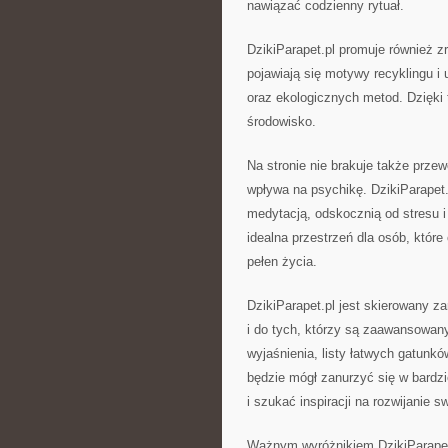
nawiązać codzienny rytuał.
DzikiParapet.pl promuje również 
pojawiają się motywy recyklingu 
oraz ekologicznych metod. Dzięki 
środowisko.
Na stronie nie brakuje także prze
wpływa na psychikę. DzikiParapet
medytacją, odskocznią od stresu 
idealna przestrzeń dla osób, które 
pełen życia.
DzikiParapet.pl jest skierowany za
i do tych, którzy są zaawansowany
wyjaśnienia, listy łatwych gatunkó
będzie mógł zanurzyć się w bardzi
i szukać inspiracji na rozwijanie sw
Ważnym wyróżnikiem DzikiParapet.