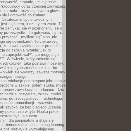
reatywność, empatię, umiejętność
 Pracodawcy coraz częściej zauważają,
o za mało – liczy się otwarta głowa,
 się i gotowość do zmiany
. Ostatecznie bycie „wiecznym
 jest ciężarem, lecz stylem życia. To
nie zamykać się w przekonaniu, że o
y już wszystko. To gotowość, by raz
s przyznać: „myliłem się” albo „nie
gę się dowiedzieć”. To ciekawość,
a, że nawet zwykły spacer po mieście
zją do zadania pytania: „jak to
o to zaprojektował?”, „co mogę się z
?”. W świecie, który zmienia się
 kiedykolwiek, taka postawa może być
ważniejszych źródeł spokoju – bo
okolwiek się wydarzy, zawsze możemy
 czegoś nowego.
czas edukację postrzegano jako etap w
spędzone w szkole, potem studia, może
a kursów zawodowych – i koniec. Dziś
raz bardziej oczywiste, że taki model
ować do rzeczywistości. Technologia,
, sposób komunikacji – wszystko
tak szybko, że bez ciągłego uczenia
my pozostanie w tyle. Nauka przez
rzestaje być luksusem
ym dla pasjonatów, a staje się
ą. Jednocześnie idea lifelong learning
ie coś niezwykle wyzwalającego.