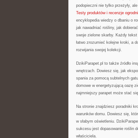
podopieczni nie tylko przeżyły, 
Testy produktów i recenzje ogrodn
encyklopedia wiedzy o dbaniu o ro
jak nawadniać rośliny, jak dobier
swoje zielone skarby. Każdy tekst
łatwo zrozumieć kolejne kroki, a
rozwijania swojej kolekcji.
DzikiParapet.pl to także źródło in
wnętrzach. Dowiesz się, jak ekspo
spania za pomocą subtelnych gatun
domowe w energetyzującą oazę zie
najmniejszy parapet może stać si
Na stronie znajdziesz poradniki kr
warunków domu. Dowiesz się, które
w słabym oświetleniu. DzikiParap
sukcesu jest dopasowanie roślin d
właściciela.