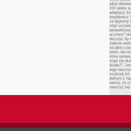
takie doświa
XXI wieku s
adaptacji, k
współpracy.
że dyplomy t
chęć uczenia
perspektywy
uczniem” nie
decyzja, by 
świecie wiem
na jakiś cza
wiem, ale mo
która sprawi
staje się oka
działa?”, „kt
tego nauczyć
szybciej niż
jednym z naj
wiemy, że c
nauczyć się