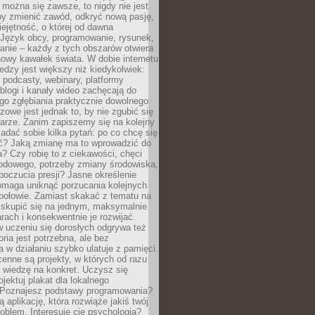
można się zawsze, to nigdy nie jest
by zmienić zawód, odkryć nową pasję,
ejętność, o której od dawna
 Język obcy, programowanie, rysunek,
anie – każdy z tych obszarów otwiera
owy kawałek świata. W dobie internetu
edzy jest większy niż kiedykolwiek:
, podcasty, webinary, platformy
blogi i kanały wideo zachęcają do
go zgłębiania praktycznie dowolnego
zowe jest jednak to, by nie zgubić się
arze. Zanim zapiszemy się na kolejny
zadać sobie kilka pytań: po co chcę się
ć? Jaką zmianę ma to wprowadzić do
? Czy robię to z ciekawości, chęci
odowego, potrzeby zmiany środowiska,
oczucia presji? Jasne określenie
omaga uniknąć porzucania kolejnych
połowie. Zamiast skakać z tematu na
j skupić się na jednym, maksymalnie
ach i konsekwentnie je rozwijać.
 uczeniu się dorosłych odgrywa też
oria jest potrzebna, ale bez
 w działaniu szybko ulatuje z pamięci.
cenne są projekty, w których od razu
 wiedzę na konkret. Uczysz się
ojektuj plakat dla lokalnego
 Poznajesz podstawy programowania?
ą aplikację, która rozwiąże jakiś twój
oblem. Interesuje cię psychologia?