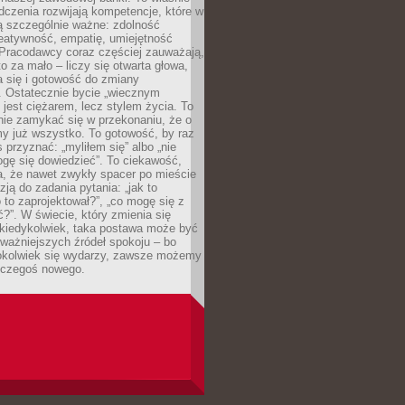
dczenia rozwijają kompetencje, które w
ą szczególnie ważne: zdolność
reatywność, empatię, umiejętność
 Pracodawcy coraz częściej zauważają,
o za mało – liczy się otwarta głowa,
 się i gotowość do zmiany
. Ostatecznie bycie „wiecznym
 jest ciężarem, lecz stylem życia. To
nie zamykać się w przekonaniu, że o
y już wszystko. To gotowość, by raz
s przyznać: „myliłem się” albo „nie
gę się dowiedzieć”. To ciekawość,
a, że nawet zwykły spacer po mieście
zją do zadania pytania: „jak to
o to zaprojektował?”, „co mogę się z
?”. W świecie, który zmienia się
 kiedykolwiek, taka postawa może być
ważniejszych źródeł spokoju – bo
okolwiek się wydarzy, zawsze możemy
 czegoś nowego.