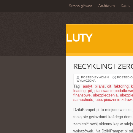
Archiwum
Karne
Strona główna
LUTY
RECYKLING I ZE
POSTED BY ADMIN
POSTED ON
WYŁĄCZONA
Tagi:
audyt
,
bilans
,
cit
,
faktoring
,
k
leasing
,
pit
,
planowanie podatkowe
finansowe
,
ubezpieczenia
,
ubezpi
samochodu
,
ubezpieczenie zdrow
DzikiParapet.pl to miejsce w siec
stają się gwiazdami każdego domu.
zamienić swój okienny kąt w miej
wskazówek. Na DzikiParapet.pl od