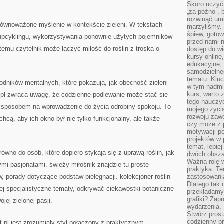
Skoro uczyć 
„za późno”, 
rozwinąć umi
zrównoważone myślenie w kontekście zieleni. W tekstach
marzyliśmy.
śpiew, gotow
i upcyklingu, wykorzystywania ponownie użytych pojemników
przed nami n
temu czytelnik może łączyć miłość do roślin z troską o
dostęp do wi
kursy online
edukacyjne, 
samodzielne
tematu. Kluc
wodników mentalnych, które pokazują, jak obecność zieleni
w tym nadmi
kurs, warto 
.pl zwraca uwagę, że codzienne podlewanie może stać się
tego nauczy
i sposobem na wprowadzenie do życia odrobiny spokoju. To
mojego życia
rozwoju zaw
chcą, aby ich okno był nie tylko funkcjonalny, ale także
czy może z p
motywacji p
projektów w 
temat, lepie
równo do osób, które dopiero stykają się z uprawą roślin, jak
dwóch obszar
Ważną rolę w
mi pasjonatami. świeży miłośnik znajdzie tu proste
praktyka. Te
w, porady dotyczące podstaw pielęgnacji. kolekcjoner roślin
zastosowania
Dlatego tak 
ej specjalistyczne tematy, odkrywać ciekawostki botaniczne
przekładamy
grafiki? Zapr
ojej zielonej pasji.
wydarzenia.
Stwórz prost
codzienny pr
pl jest zrozumiały styl połączony z praktycznym