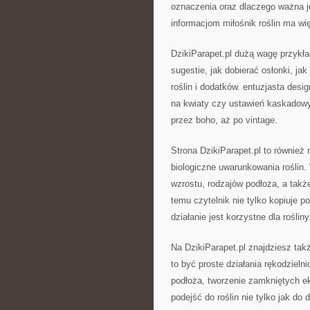
oznaczenia oraz dlaczego ważna je
informacjom miłośnik roślin ma w
DzikiParapet.pl dużą wagę przykład
sugestie, jak dobierać osłonki, ja
roślin i dodatków. entuzjasta desi
na kwiaty czy ustawień kaskadowyc
przez boho, aż po vintage.
Strona DzikiParapet.pl to również 
biologiczne uwarunkowania roślin.
wzrostu, rodzajów podłoża, a takż
temu czytelnik nie tylko kopiuje 
działanie jest korzystne dla rośliny
Na DzikiParapet.pl znajdziesz takż
to być proste działania rękodziel
podłoża, tworzenie zamkniętych e
podejść do roślin nie tylko jak d