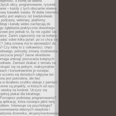
ejętność, o której od dawna
 Język obcy, programowanie, rysunek,
anie – każdy z tych obszarów otwiera
owy kawałek świata. W dobie internetu
edzy jest większy niż kiedykolwiek:
, podcasty, webinary, platformy
blogi i kanały wideo zachęcają do
go zgłębiania praktycznie dowolnego
zowe jest jednak to, by nie zgubić się
arze. Zanim zapiszemy się na kolejny
zadać sobie kilka pytań: po co chcę się
ć? Jaką zmianę ma to wprowadzić do
? Czy robię to z ciekawości, chęci
odowego, potrzeby zmiany środowiska,
oczucia presji? Jasne określenie
omaga uniknąć porzucania kolejnych
połowie. Zamiast skakać z tematu na
j skupić się na jednym, maksymalnie
ach i konsekwentnie je rozwijać.
 uczeniu się dorosłych odgrywa też
oria jest potrzebna, ale bez
 w działaniu szybko ulatuje z pamięci.
cenne są projekty, w których od razu
 wiedzę na konkret. Uczysz się
ojektuj plakat dla lokalnego
 Poznajesz podstawy programowania?
ą aplikację, która rozwiąże jakiś twój
oblem. Interesuje cię psychologia?
obserwowania własnych nawyków i
wadzenia dziennika, eksperymentowania