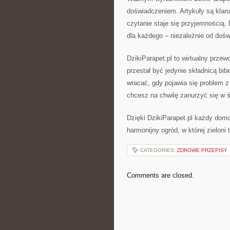
doświadczeniem. Artykuły są klaro
czytanie staje się przyjemnością.
dla każdego – niezależnie od dośw
DzikiParapet.pl to wirtualny prze
przestał być jedynie składnicą bibe
wracać, gdy pojawia się problem z 
chcesz na chwilę zanurzyć się w 
Dzięki DzikiParapet.pl każdy dom
harmonijny ogród, w której zielon
CATEGORIES:
ZDROWE PRZEPISY
Comments are closed.