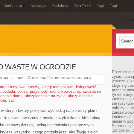
Konfederacji
Norwegia
Redakcja
Tagi
Tagi
Spis Treści
SUB
RO WASTE W OGRODZIE
Przez długi 
życiu: lata 
RECYKLING
 GRU - 7 - 2025
MOŻLIWOŚĆ KOMENTOWANIA
ZOSTAŁA
jeszcze kilk
I
ZERO
staje się co
arta kredytowa
,
koszty
,
księgi rachunkowe
,
księgowość
,
WASTE
przestał pas
,
podatki
,
polisa
,
przychody
,
rachunkowość
,
W
sprawozdanie
rynek pracy
OGRODZIE
eczenie domu
,
ubezpieczenie na życie
,
ubezpieczenie
zmienia się 
otne
,
vat
się ryzykuje
całe życie p
i, w którym kwiaty pokojowe wychodzą na pierwszy plan i
zarezerwowan
konieczności
 To serwis stworzony z myślą o czytelnikach, które chcą
niesie w sob
sko-domową dżunglę, pełną natchnienia i praktycznych
Skoro uczyć 
„za późno”, 
kryjesz wszystko, czego potrzebujesz, aby Twoje zieloni