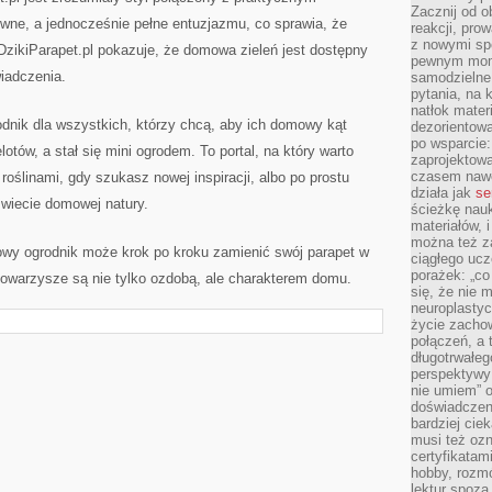
Zacznij od 
wne, a jednocześnie pełne entuzjazmu, co sprawia, że
reakcji, pro
z nowymi sp
 DzikiParapet.pl pokazuje, że domowa zieleń jest dostępny
pewnym mome
iadczenia.
samodzielne 
pytania, na 
natłok mater
wodnik dla wszystkich, którzy chcą, aby ich domowy kąt
dezorientow
po wsparcie:
lotów, a stał się mini ogrodem. To portal, na który warto
zaprojektow
czasem nawe
roślinami, gdy szukasz nowej inspiracji, albo po prostu
działa jak
se
świecie domowej natury.
ścieżkę nauk
materiałów, 
można też z
owy ogrodnik może krok po kroku zamienić swój parapet w
ciągłego ucz
porażek: „co 
i towarzysze są nie tylko ozdobą, ale charakterem domu.
się, że nie
neuroplasty
życie zacho
połączeń, a 
długotrwałeg
perspektywy 
nie umiem” o
doświadczeni
bardziej cie
musi też ozn
certyfikatam
hobby, rozmó
lektur spoza