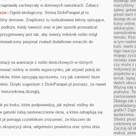
rozwinąć umi
ale naprawdę zachwycały w domowych warunkach. Zobacz:
marzyliśmy.
śpiew, gotow
icze
i Ogród ekologiczny. Strona DzikiParapet.pl to
przed nami n
dostęp do wi
śliny domowe. Znajdziesz tu rozbudowane teksty opisujące,
kursy online
ać podłoże, kiedy nawozić oraz w jaki sposób przesadzać
edukacyjne, 
samodzielne
 przygotowany jest tak, aby świeży miłośnik roślin mógł
tematu. Kluc
 doświadczony pasjonat znalazł dodatkowe smaczki do
w tym nadmi
kurs, warto 
tego nauczy
mojego życia
rozwoju zaw
spiracji na aranżacje z roślin doniczkowych w różnych
czy może z p
motywacji p
nować rośliny w strefie wypoczynku, jak ożywić pokój do
projektów w 
ków, które sprzyjają wyciszeniu, czy jak zamienić biuro
temat, lepie
dwóch obszar
leni. Dzięki sugestiom z DzikiParapet.pl poznasz, że nawet
Ważną rolę w
ę kieszonkową dżunglą.
praktyka. Te
zastosowania
Dlatego tak 
ok po kroku, które podpowiedzą, jak wybrać rośliny do
przekładamy
grafiki? Zapr
 gatunki lubią nasłonecznione okna, a które odnajdują się
wydarzenia.
Stwórz prost
et.pl pomaga czytelnikom zrozumieć, że kluczem do
codzienny pr
o ekspozycji okna, wilgotności powietrza oraz rytmu dnia
Zacznij od 
reakcji, pro