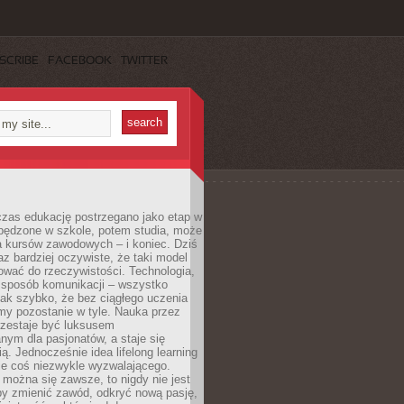
SCRIBE
FACEBOOK
TWITTER
czas edukację postrzegano jako etap w
spędzone w szkole, potem studia, może
a kursów zawodowych – i koniec. Dziś
raz bardziej oczywiste, że taki model
ować do rzeczywistości. Technologia,
, sposób komunikacji – wszystko
tak szybko, że bez ciągłego uczenia
my pozostanie w tyle. Nauka przez
rzestaje być luksusem
ym dla pasjonatów, a staje się
ą. Jednocześnie idea lifelong learning
ie coś niezwykle wyzwalającego.
można się zawsze, to nigdy nie jest
by zmienić zawód, odkryć nową pasję,