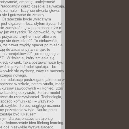
reatywność, empatię, umiejętność
 Pracodawcy coraz częściej zauważają,
o za mało – liczy się otwarta głowa,
 się i gotowość do zmiany
. Ostatecznie bycie „wiecznym
 jest ciężarem, lecz stylem życia. To
nie zamykać się w przekonaniu, że o
y już wszystko. To gotowość, by raz
s przyznać: „myliłem się” albo „nie
gę się dowiedzieć”. To ciekawość,
a, że nawet zwykły spacer po mieście
zją do zadania pytania: „jak to
o to zaprojektował?”, „co mogę się z
?”. W świecie, który zmienia się
 kiedykolwiek, taka postawa może być
ważniejszych źródeł spokoju – bo
okolwiek się wydarzy, zawsze możemy
 czegoś nowego.
czas edukację postrzegano jako etap w
spędzone w szkole, potem studia, może
a kursów zawodowych – i koniec. Dziś
raz bardziej oczywiste, że taki model
ować do rzeczywistości. Technologia,
, sposób komunikacji – wszystko
tak szybko, że bez ciągłego uczenia
my pozostanie w tyle. Nauka przez
rzestaje być luksusem
ym dla pasjonatów, a staje się
ą. Jednocześnie idea lifelong learning
ie coś niezwykle wyzwalającego.