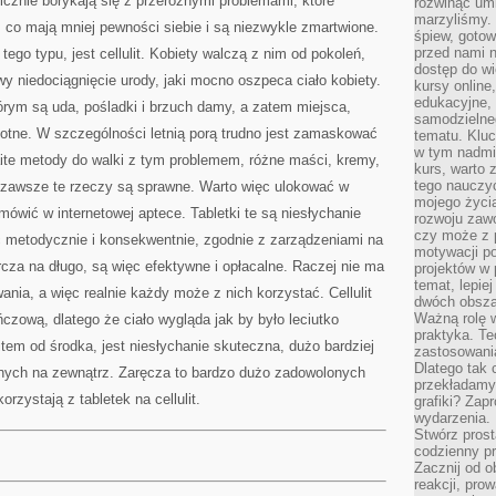
icznie borykają się z przeróżnymi problemami, które
rozwinąć umi
marzyliśmy.
z co mają mniej pewności siebie i są niezwykle zmartwione.
śpiew, gotow
przed nami n
go typu, jest cellulit. Kobiety walczą z nim od pokoleń,
dostęp do wi
wy niedociągnięcie urody, jaki mocno oszpeca ciało kobiety.
kursy online
edukacyjne, 
tórym są uda, pośladki i brzuch damy, a zatem miejsca,
samodzielne
stotne. W szczególności letnią porą trudno jest zamaskować
tematu. Kluc
w tym nadmi
maite metody do walki z tym problemem, różne maści, kremy,
kurs, warto 
tego nauczy
 zawsze te rzeczy są sprawne. Warto więc ulokować w
mojego życia
amówić w internetowej aptece. Tabletki te są niesłychanie
rozwoju zaw
czy może z p
 metodycznie i konsekwentnie, zgodnie z zarządzeniami na
motywacji p
za na długo, są więc efektywne i opłacalne. Raczej nie ma
projektów w 
temat, lepie
nia, a więc realnie każdy może z nich korzystać. Cellulit
dwóch obszar
Ważną rolę w
czową, dlatego że ciało wygląda jak by było leciutko
praktyka. Te
tem od środka, jest niesłychanie skuteczna, dużo bardziej
zastosowania
Dlatego tak 
nych na zewnątrz. Zaręcza to bardzo dużo zadowolonych
przekładamy
korzystają z tabletek na cellulit.
grafiki? Zapr
wydarzenia.
Stwórz prost
codzienny pr
Zacznij od 
reakcji, pro