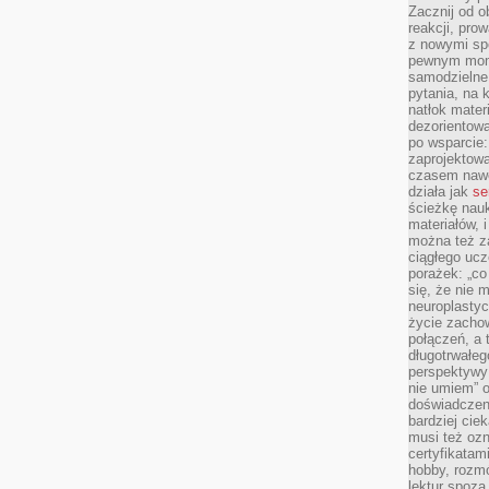
Zacznij od 
reakcji, pro
z nowymi sp
pewnym mome
samodzielne 
pytania, na 
natłok mater
dezorientow
po wsparcie:
zaprojektow
czasem nawe
działa jak
se
ścieżkę nauk
materiałów, 
można też z
ciągłego ucz
porażek: „co 
się, że nie
neuroplasty
życie zacho
połączeń, a 
długotrwałeg
perspektywy 
nie umiem” o
doświadczeni
bardziej cie
musi też ozn
certyfikatam
hobby, rozmó
lektur spoza