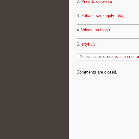
2.
Przejdź do wpisu
3.
Zobacz szczegóły tutaj
4.
Więcej na blogu
5.
artykuly
CATEGORIES:
PRACA I PSYCHOLO
Comments are closed.