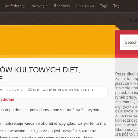
Konfederacji
Norwegia
Redakcja
Tagi
Tagi
Spis Treści
SUB
ÓW KULTOWYCH DIET,
Przez długi 
E
życiu: lata 
jeszcze kilk
staje się co
POŚRÓD
LIS - 25 - 2025
MOŻLIWOŚĆ KOMENTOWANIA
ZOSTAŁA
przestał pas
RODZAJÓW
KULTOWYCH
rynek pracy
,
zdrowie
DIET,
zmienia się 
WYSTĘPUJĄ
się ryzykuje
TAKIE
dostępu do sieci posiadamy znaczne możliwości wyboru
całe życie p
zarezerwowan
konieczności
 i potrzebuje wiecznie akuratnie wyglądać. Dzięki temu ma
niesie w sob
Skoro uczyć 
zuje w swoim ciele, przez co jest przyjaźniejsza oraz
„za późno”, 