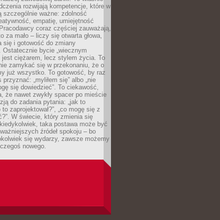
dczenia rozwijają kompetencje, które w
ą szczególnie ważne: zdolność
reatywność, empatię, umiejętność
 Pracodawcy coraz częściej zauważają,
o za mało – liczy się otwarta głowa,
 się i gotowość do zmiany
. Ostatecznie bycie „wiecznym
 jest ciężarem, lecz stylem życia. To
nie zamykać się w przekonaniu, że o
y już wszystko. To gotowość, by raz
s przyznać: „myliłem się” albo „nie
gę się dowiedzieć”. To ciekawość,
a, że nawet zwykły spacer po mieście
zją do zadania pytania: „jak to
o to zaprojektował?”, „co mogę się z
?”. W świecie, który zmienia się
 kiedykolwiek, taka postawa może być
ważniejszych źródeł spokoju – bo
okolwiek się wydarzy, zawsze możemy
 czegoś nowego.