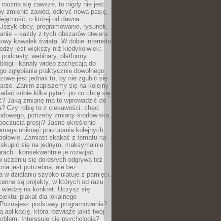
można się zawsze, to nigdy nie jest
by zmienić zawód, odkryć nową pasję,
ejętność, o której od dawna
 Język obcy, programowanie, rysunek,
anie – każdy z tych obszarów otwiera
owy kawałek świata. W dobie internetu
edzy jest większy niż kiedykolwiek:
, podcasty, webinary, platformy
blogi i kanały wideo zachęcają do
go zgłębiania praktycznie dowolnego
zowe jest jednak to, by nie zgubić się
arze. Zanim zapiszemy się na kolejny
zadać sobie kilka pytań: po co chcę się
ć? Jaką zmianę ma to wprowadzić do
? Czy robię to z ciekawości, chęci
odowego, potrzeby zmiany środowiska,
oczucia presji? Jasne określenie
omaga uniknąć porzucania kolejnych
połowie. Zamiast skakać z tematu na
j skupić się na jednym, maksymalnie
ach i konsekwentnie je rozwijać.
 uczeniu się dorosłych odgrywa też
oria jest potrzebna, ale bez
 w działaniu szybko ulatuje z pamięci.
cenne są projekty, w których od razu
 wiedzę na konkret. Uczysz się
ojektuj plakat dla lokalnego
 Poznajesz podstawy programowania?
ą aplikację, która rozwiąże jakiś twój
oblem. Interesuje cię psychologia?