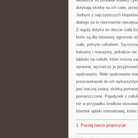
weselsza. Aczkolwiek kobiety cykl
dotykają skórkę na ich ciele, prze
Jednym z najczęstszych kłopotów te
dlatego że to niezmiernie niecieka
Z reguły dotyka on obszar ciała k
które są dla niewiasty ogromnie i
ciało, pokryte cellulitem. Są roz
balsamy i masażery, jednakże nie
tabletki na cellulit, które można z
sprawne, wystarczy je przyjmować
opakowaniu. Małe opakowanie starc
przeciwskazań do ich wykorzystywa
jest inaczej zwany skórką pomarań
pomarszczone. Pojedynek z celluli
niż w przypadku środków stosowa
klientek apteki internetowej, które 
1.
Poznaj nasze propozycje