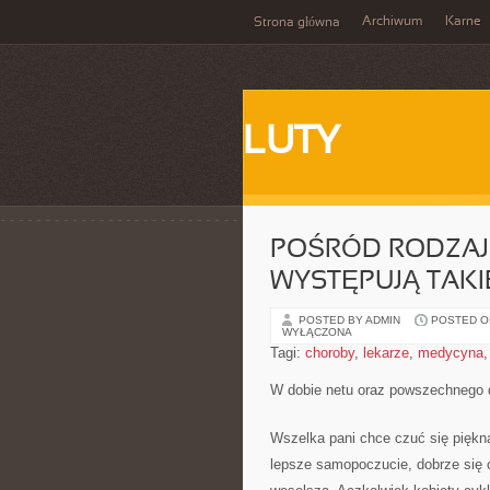
Archiwum
Karne
Strona główna
LUTY
POŚRÓD RODZAJ
WYSTĘPUJĄ TAKI
POSTED BY ADMIN
POSTED ON 
WYŁĄCZONA
Tagi:
choroby
,
lekarze
,
medycyna
W dobie netu oraz powszechnego 
Wszelka pani chce czuć się piękna
lepsze samopoczucie, dobrze się c