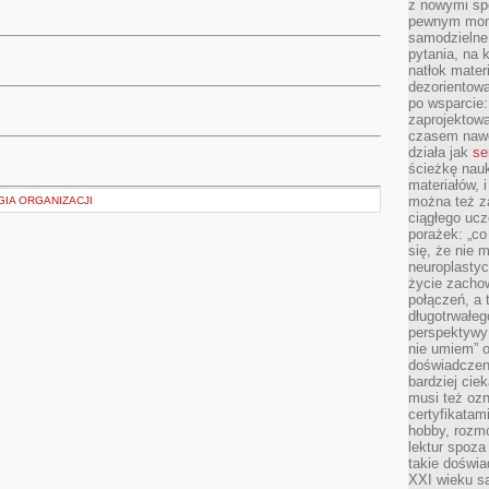
z nowymi sp
pewnym mome
samodzielne 
pytania, na 
natłok mater
dezorientow
po wsparcie:
zaprojektow
czasem nawe
działa jak
se
ścieżkę nauk
materiałów, 
można też z
GIA ORGANIZACJI
ciągłego ucz
porażek: „co 
się, że nie
neuroplasty
życie zacho
połączeń, a 
długotrwałeg
perspektywy 
nie umiem” o
doświadczeni
bardziej cie
musi też ozn
certyfikatam
hobby, rozmó
lektur spoza
takie doświa
XXI wieku s