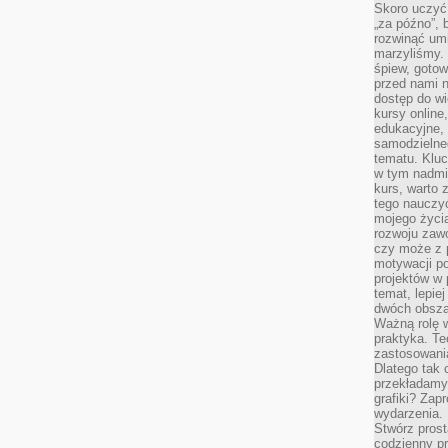
Skoro uczyć 
„za późno”, 
rozwinąć umi
marzyliśmy.
śpiew, gotow
przed nami n
dostęp do wi
kursy online
edukacyjne, 
samodzielne
tematu. Kluc
w tym nadmi
kurs, warto 
tego nauczy
mojego życia
rozwoju zaw
czy może z p
motywacji p
projektów w 
temat, lepie
dwóch obszar
Ważną rolę w
praktyka. Te
zastosowania
Dlatego tak 
przekładamy
grafiki? Zapr
wydarzenia.
Stwórz prost
codzienny pr