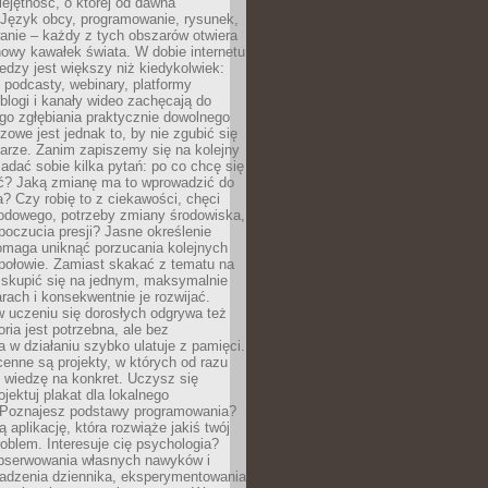
ejętność, o której od dawna
 Język obcy, programowanie, rysunek,
anie – każdy z tych obszarów otwiera
owy kawałek świata. W dobie internetu
edzy jest większy niż kiedykolwiek:
, podcasty, webinary, platformy
blogi i kanały wideo zachęcają do
go zgłębiania praktycznie dowolnego
zowe jest jednak to, by nie zgubić się
arze. Zanim zapiszemy się na kolejny
zadać sobie kilka pytań: po co chcę się
ć? Jaką zmianę ma to wprowadzić do
? Czy robię to z ciekawości, chęci
odowego, potrzeby zmiany środowiska,
oczucia presji? Jasne określenie
omaga uniknąć porzucania kolejnych
połowie. Zamiast skakać z tematu na
j skupić się na jednym, maksymalnie
ach i konsekwentnie je rozwijać.
 uczeniu się dorosłych odgrywa też
oria jest potrzebna, ale bez
 w działaniu szybko ulatuje z pamięci.
cenne są projekty, w których od razu
 wiedzę na konkret. Uczysz się
ojektuj plakat dla lokalnego
 Poznajesz podstawy programowania?
ą aplikację, która rozwiąże jakiś twój
oblem. Interesuje cię psychologia?
obserwowania własnych nawyków i
wadzenia dziennika, eksperymentowania