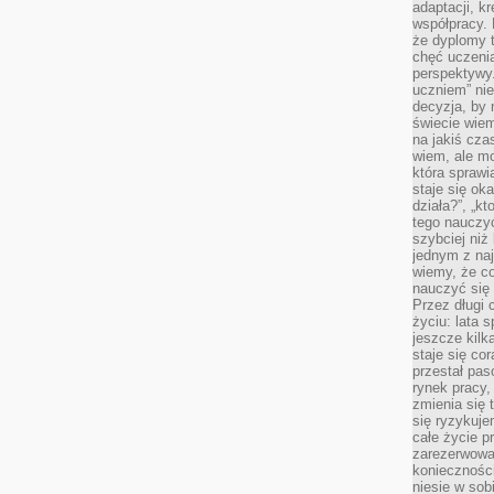
adaptacji, k
współpracy.
że dyplomy t
chęć uczenia
perspektywy
uczniem” nie
decyzja, by 
świecie wiem
na jakiś cza
wiem, ale mo
która sprawi
staje się oka
działa?”, „kt
tego nauczyć
szybciej niż
jednym z naj
wiemy, że c
nauczyć się
Przez długi 
życiu: lata 
jeszcze kilk
staje się co
przestał pas
rynek pracy
zmienia się 
się ryzykuje
całe życie p
zarezerwowan
konieczności
niesie w sob