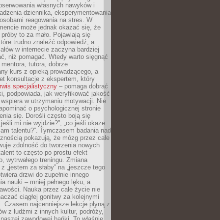
obserwowania własnych nawyków i
wadzenia dziennika, eksperymentowania
osobami reagowania na stres. W
ncie może jednak okazać się, że
próby to za mało. Pojawiają się
które trudno znaleźć odpowiedź, a
iałów w internecie zaczyna bardziej
ać, niż pomagać. Wtedy warto sięgnąć
 mentora, tutora, dobrze
any kurs z opieką prowadzącego, a
t konsultacje z ekspertem, który
rwis specjalistyczny
– pomaga dobrać
i, podpowiada, jak weryfikować jakość
i wspiera w utrzymaniu motywacji. Nie
apominać o psychologicznej stronie
enia się. Dorośli często boją się
jeśli mi nie wyjdzie?”, „co jeśli okaże
 mam talentu?”. Tymczasem badania nad
cznością pokazują, że mózg przez całe
wuje zdolność do tworzenia nowych
talent to często po prostu efekt
o, wytrwałego treningu. Zmiana
z „jestem za słaby” na „jeszcze tego
twiera drzwi do zupełnie innego
a nauki – mniej pełnego lęku, a
kawości. Nauka przez całe życie nie
aczać ciągłej gonitwy za kolejnymi
i. Czasem najcenniejsze lekcje płyną z
w z ludźmi z innych kultur, podróży,
 naszej zawodowej bańki. To właśnie