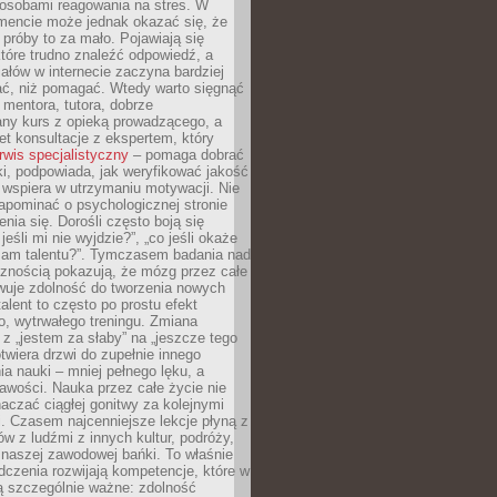
osobami reagowania na stres. W
ncie może jednak okazać się, że
próby to za mało. Pojawiają się
które trudno znaleźć odpowiedź, a
iałów w internecie zaczyna bardziej
ać, niż pomagać. Wtedy warto sięgnąć
 mentora, tutora, dobrze
any kurs z opieką prowadzącego, a
t konsultacje z ekspertem, który
rwis specjalistyczny
– pomaga dobrać
i, podpowiada, jak weryfikować jakość
i wspiera w utrzymaniu motywacji. Nie
apominać o psychologicznej stronie
enia się. Dorośli często boją się
jeśli mi nie wyjdzie?”, „co jeśli okaże
 mam talentu?”. Tymczasem badania nad
cznością pokazują, że mózg przez całe
wuje zdolność do tworzenia nowych
talent to często po prostu efekt
o, wytrwałego treningu. Zmiana
z „jestem za słaby” na „jeszcze tego
twiera drzwi do zupełnie innego
a nauki – mniej pełnego lęku, a
kawości. Nauka przez całe życie nie
aczać ciągłej gonitwy za kolejnymi
i. Czasem najcenniejsze lekcje płyną z
w z ludźmi z innych kultur, podróży,
 naszej zawodowej bańki. To właśnie
dczenia rozwijają kompetencje, które w
ą szczególnie ważne: zdolność