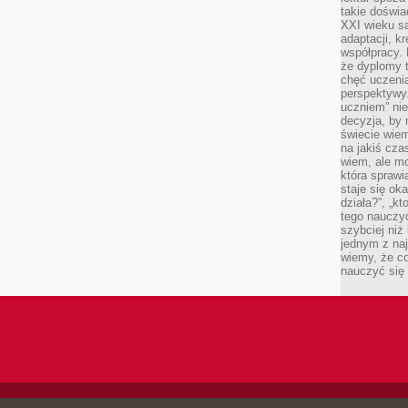
takie doświa
XXI wieku s
adaptacji, k
współpracy.
że dyplomy t
chęć uczenia
perspektywy
uczniem” nie
decyzja, by 
świecie wiem
na jakiś cza
wiem, ale mo
która sprawi
staje się oka
działa?”, „kt
tego nauczyć
szybciej niż
jednym z naj
wiemy, że c
nauczyć się