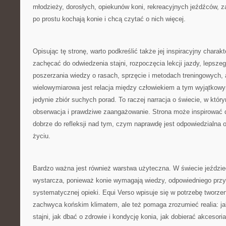
młodzieży, dorosłych, opiekunów koni, rekreacyjnych jeźdźców, z
po prostu kochają konie i chcą czytać o nich więcej.
Opisując tę stronę, warto podkreślić także jej inspiracyjny charak
zachęcać do odwiedzenia stajni, rozpoczęcia lekcji jazdy, lepsze
poszerzania wiedzy o rasach, sprzęcie i metodach treningowych, 
wielowymiarowa jest relacja między człowiekiem a tym wyjątkowy
jedynie zbiór suchych porad. To raczej narracja o świecie, w który
obserwacja i prawdziwe zaangażowanie. Strona może inspirować do
dobrze do refleksji nad tym, czym naprawdę jest odpowiedzialna
życiu.
Bardzo ważna jest również warstwa użyteczna. W świecie jeździ
wystarcza, ponieważ konie wymagają wiedzy, odpowiedniego przy
systematycznej opieki. Equi Verso wpisuje się w potrzebę tworzeni
zachwyca końskim klimatem, ale też pomaga zrozumieć realia: j
stajni, jak dbać o zdrowie i kondycję konia, jak dobierać akcesoria