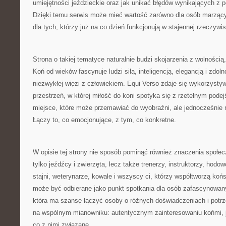
umiejętności jeździeckie oraz jak unikać błędów wynikających z 
Dzięki temu serwis może mieć wartość zarówno dla osób marzący
dla tych, którzy już na co dzień funkcjonują w stajennej rzeczywis
Strona o takiej tematyce naturalnie budzi skojarzenia z wolnością
Koń od wieków fascynuje ludzi siłą, inteligencją, elegancją i zdol
niezwykłej więzi z człowiekiem. Equi Verso zdaje się wykorzystyw
przestrzeń, w której miłość do koni spotyka się z rzetelnym pode
miejsce, które może przemawiać do wyobraźni, ale jednocześnie n
Łączy to, co emocjonujące, z tym, co konkretne.
W opisie tej strony nie sposób pominąć również znaczenia społecz
tylko jeźdźcy i zwierzęta, lecz także trenerzy, instruktorzy, hodo
stajni, weterynarze, kowale i wszyscy ci, którzy współtworzą koń
może być odbierane jako punkt spotkania dla osób zafascynowany
która ma szansę łączyć osoby o różnych doświadczeniach i potrz
na wspólnym mianowniku: autentycznym zainteresowaniu końmi, 
co z nimi związane.