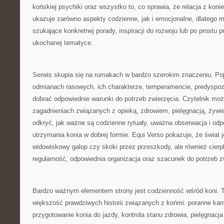
końskiej psychiki oraz wszystko to, co sprawia, że relacja z koni
ukazuje zarówno aspekty codzienne, jak i emocjonalne, dlatego 
szukające konkretnej porady, inspiracji do rozwoju lub po prostu p
ukochanej tematyce.
Serwis skupia się na rumakach w bardzo szerokim znaczeniu. Poja
odmianach rasowych, ich charakterze, temperamencie, predyspoz
dobrać odpowiednie warunki do potrzeb zwierzęcia. Czytelnik mo
zagadnieniach związanych z opieką, zdrowiem, pielęgnacją, żywi
odkryć, jak ważne są codzienne rytuały, uważna obserwacja i odp
utrzymania konia w dobrej formie. Equi Verso pokazuje, że świat j
widowiskowy galop czy skoki przez przeszkody, ale również cierp
regularność, odpowiednia organizacja oraz szacunek do potrzeb z
Bardzo ważnym elementem strony jest codzienność wśród koni. To
większość prawdziwych historii związanych z końmi: poranne kar
przygotowanie konia do jazdy, kontrola stanu zdrowia, pielęgnacja 