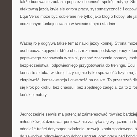
także budowanie zaufania poprzez obecność, spokój i rutynę. St
efektowną jazdą kryje się ogrom pracy, systematyczność i odpow
Equi Verso może być odbierane nie tylko jako blog o hobby, ale j
codziennym funkcjonowaniu w świecie stajni i stadnin.
Ważną rolę odgrywa także temat nauki jazdy konnej. Strona może
osób początkujących, które chcą zrozumieć podstawy pracy z ko
poprawnego zachowania w stajni, poznać znaczenie pomocy jeźd
bezpieczeństwa i odpowiedniego przygotowania do treningu. Equi 
konna to sztuka, w której liczy się nie tylko sprawność fizyczna, 
cierpliwość, konsekwencja i otwartość na naukę. To przestrzeń dla
się krok po kroku, bez chaosu i bez zbędnego zadęcia, za to z 
końskiej natury.
Jednocześnie serwis ma potencjał zainteresować również bardzi
miłośników jeździectwa, ponieważ nie zamyka się wyłącznie na 
odnaleźć treści dotyczące szkolenia, rozwoju konia sportowego,
do zawodów, odpowiedniego doboru sprzętu oraz pracy nad kondy