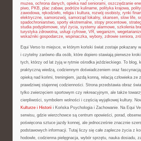
muzea
,
ochrona danych
,
opieka nad seniorami
,
oszczędzanie ener
piwo
,
PKB
,
plac zabaw
,
podróże kulinarne
,
polityka krajowa
,
polit
zawodowa
,
rękodzieło
,
religia i kultura
,
rozwój osobisty
,
rynki fin
elektryczne
,
samorozwój
,
samorząd lokalny
,
skansen
,
slow life
,
s
spadochroniarstwo
,
sporty ekstremalne
,
stopy procentowe
,
strate
studia podyplomowe
,
styl życia
,
systemy alarmowe
,
szkolenia br
turystyka zdrowotna
,
usługi cyfrowe
,
VR
,
weganizm
,
wegetariani
wskaźniki gospodarcze
,
wspinaczka
,
wybory
,
zdrowie seniora
,
zr
Equi Verso to miejsce, w którym koński świat zostaje pokazany w
i czytelny zarówno dla osób, które dopiero stawiają pierwsze kroki
tych, którzy od lat żyją w rytmie ośrodka jeździeckiego. To blog, 
praktyczną wiedzą, codziennym doświadczeniem oraz fascynacją 
opieką nad końmi, treningiem, jazdą konną, relacją człowieka ze 
prawdziwej stajennej codzienności. Strona przedstawia obraz świa
tylko zwierzęciem sportowym czy rekreacyjnym, ale także towar
cierpliwości, symbolem wolności i częścią wyjątkowej kultury. No
Kulturze i Historii
i Końska Psychologia i Zachowanie. Na Equi Ver
serwisu, gdzie wierzchowce są centrum opowieści, porad, obserwacj
poświęcona sztuce jazdy konnej, ale jednocześnie znacznie szers
podstawowych informacji. Tutaj liczy się całe zaplecze życia z k
hodowle, codzienna pielęgnacja, wybór sprzętu, nauka dosiadu, z