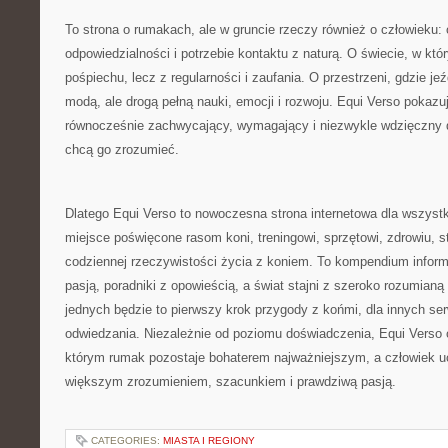
To strona o rumakach, ale w gruncie rzeczy również o człowieku: o 
odpowiedzialności i potrzebie kontaktu z naturą. O świecie, w któ
pośpiechu, lecz z regularności i zaufania. O przestrzeni, gdzie je
modą, ale drogą pełną nauki, emocji i rozwoju. Equi Verso pokazu
równocześnie zachwycający, wymagający i niezwykle wdzięczny d
chcą go zrozumieć.
Dlatego Equi Verso to nowoczesna strona internetowa dla wszystk
miejsce poświęcone rasom koni, treningowi, sprzętowi, zdrowiu, 
codziennej rzeczywistości życia z koniem. To kompendium informa
pasją, poradniki z opowieścią, a świat stajni z szeroko rozumianą 
jednych będzie to pierwszy krok przygody z końmi, dla innych ser
odwiedzania. Niezależnie od poziomu doświadczenia, Equi Verso o
którym rumak pozostaje bohaterem najważniejszym, a człowiek uc
większym zrozumieniem, szacunkiem i prawdziwą pasją.
CATEGORIES:
MIASTA I REGIONY