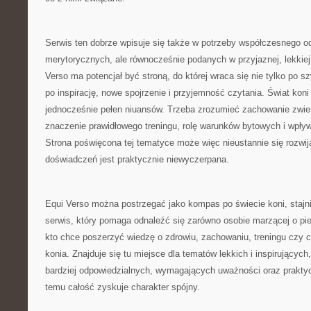
Serwis ten dobrze wpisuje się także w potrzeby współczesnego odb
merytorycznych, ale równocześnie podanych w przyjaznej, lekkiej 
Verso ma potencjał być stroną, do której wraca się nie tylko po 
po inspirację, nowe spojrzenie i przyjemność czytania. Świat koni
jednocześnie pełen niuansów. Trzeba zrozumieć zachowanie zwier
znaczenie prawidłowego treningu, rolę warunków bytowych i wpływ 
Strona poświęcona tej tematyce może więc nieustannie się rozwija
doświadczeń jest praktycznie niewyczerpana.
Equi Verso można postrzegać jako kompas po świecie koni, stajni,
serwis, który pomaga odnaleźć się zarówno osobie marzącej o pier
kto chce poszerzyć wiedzę o zdrowiu, zachowaniu, treningu czy
konia. Znajduje się tu miejsce dla tematów lekkich i inspirujących
bardziej odpowiedzialnych, wymagających uważności oraz praktyc
temu całość zyskuje charakter spójny.