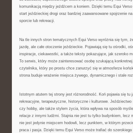
komunikacją między jeźdźcem a koniem. Dzięki temu Equi Verso
start jeździeckiej drogi oraz bardziej zaawansowane spojrzenie na
sporcie lub rekreacji.
Na tle innych stron tematycznych Equi Verso wyróżnia się tym, ż
jazdę, ale całe otoczenie jeździeckie. Pojawiają się tu ośrodki, o
inspiracje, ciekawostki, a także teksty pokazujące, jak szeroko 
To serwis, który może zainteresować osobę szukającą konkretnej
czytelnika, który po prostu chce zanurzyć się w atmosferze końs
strona buduje wrażenie miejsca żywego, dynamicznego i stale roz
Istotnym atutem tej strony jest różnorodność. Koń pojawia się tu 
rekreacyjne, terapeutyczne, historyczne i kulturowe. Jeździectwo s
czy hobby, ale także stylem życia, która wpływa na sposób myśle
relacje z innymi ludźmi. Stajnia nie jest tu tylko budynkiem, lec
nie jest jedynie miejscem hodowli, lecz punktem, w którym przecin
praca i pasja. Dzięki temu Equi Verso może trafiać do szerokiego 