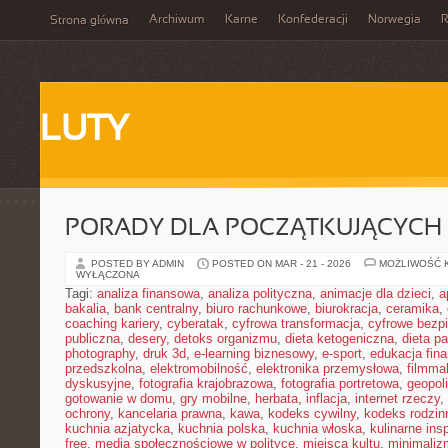
Archiwum
Karne
Konfederacji
Norwegia
R
Strona główna
LUTY
PORADY DLA POCZĄTKUJĄCYCH
POSTED BY ADMIN
POSTED ON MAR - 21 - 2026
MOŻLIWOŚĆ 
WYŁĄCZONA
Tagi:
analiza finansowa
,
analiza polityczna
,
animacje dla dzieci
,
a
bakalia
,
bank centralny
,
biuro rachunkowe
,
biurokracja
,
ceramika
,
coaching kariery
,
cyberatak
,
cyfrowa transformacja
,
cyfrowe bezp
publiczna
,
desery
,
detoks organizmu
,
dieta ketogeniczna
,
dieta pa
photography
,
druk 3d
,
e-learning biznesowy
,
e-sport
,
edukacja fin
przedszkolna
,
elektromobilność
,
elektronika przemysłowa
,
filmma
dyskusyjne
,
fotografia krajobrazowa
,
fotografia portretowa
,
geopol
gotowanie w domu
,
gry mobilne
,
herbata
,
inflacja
,
internet rzeczy
,
ochrony
,
kancelaria prawna
,
kawa
,
kodeks cywilny
,
kodeks rodzin
kuchnia azjatycka
,
kuchnia polska
,
kuchnia włoska
,
kulinarne insp
free
,
media społecznościowe w polityce
,
miejsca kultu
,
minimaliz