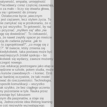
reatywność, empatię, umiejętność
 Pracodawcy coraz częściej zauważają,
o za mało – liczy się otwarta głowa,
 się i gotowość do zmiany
. Ostatecznie bycie „wiecznym
 jest ciężarem, lecz stylem życia. To
nie zamykać się w przekonaniu, że o
y już wszystko. To gotowość, by raz
s przyznać: „myliłem się” albo „nie
gę się dowiedzieć”. To ciekawość,
a, że nawet zwykły spacer po mieście
zją do zadania pytania: „jak to
o to zaprojektował?”, „co mogę się z
?”. W świecie, który zmienia się
 kiedykolwiek, taka postawa może być
ważniejszych źródeł spokoju – bo
okolwiek się wydarzy, zawsze możemy
 czegoś nowego.
czas edukację postrzegano jako etap w
spędzone w szkole, potem studia, może
a kursów zawodowych – i koniec. Dziś
raz bardziej oczywiste, że taki model
ować do rzeczywistości. Technologia,
, sposób komunikacji – wszystko
tak szybko, że bez ciągłego uczenia
my pozostanie w tyle. Nauka przez
rzestaje być luksusem
ym dla pasjonatów, a staje się
ą. Jednocześnie idea lifelong learning
ie coś niezwykle wyzwalającego.