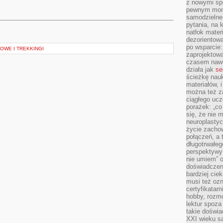
z nowymi sp
pewnym mome
samodzielne 
pytania, na 
natłok mater
dezorientow
po wsparcie:
WE I TREKKINGI
zaprojektow
czasem nawe
działa jak
se
ścieżkę nauk
materiałów, 
można też z
ciągłego ucz
porażek: „co 
się, że nie
neuroplasty
życie zacho
połączeń, a 
długotrwałeg
perspektywy 
nie umiem” o
doświadczeni
bardziej cie
musi też ozn
certyfikatam
hobby, rozmó
lektur spoza
takie doświa
XXI wieku s