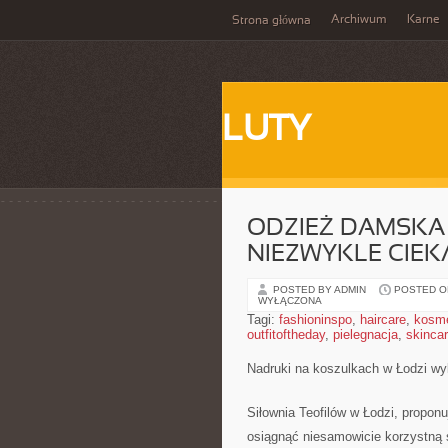
Archiwum
Karne
Strona główna
LUTY
ODZIEŻ DAMSKA 
NIEZWYKLE CIEK
POSTED BY ADMIN
POSTED ON
WYŁĄCZONA
Tagi:
fashioninspo
,
haircare
,
kosme
outfitoftheday
,
pielegnacja
,
skinca
Nadruki na koszulkach w Łodzi wy
Siłownia Teofilów w Łodzi, proponu
osiągnąć niesamowicie korzystną s