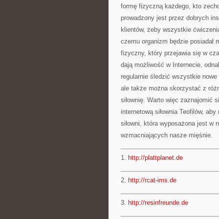
formę fizyczną każdego, kto zechce
prowadzony jest przez dobrych ins
klientów, żeby wszystkie ćwiczeni
czemu organizm będzie posiadał m
fizyczny, który przejawia się w cza
dają możliwość w Internecie, odna
regularnie śledzić wszystkie nowe 
ale także można skorzystać z róż
siłownię. Warto więc zaznajomić si
internetową siłownia Teofilów, aby
siłowni, która wyposażona jest w 
wzmacniających nasze mięśnie.
1.
http://plattplanet.de
2.
http://rcat-ims.de
3.
http://resinfreunde.de