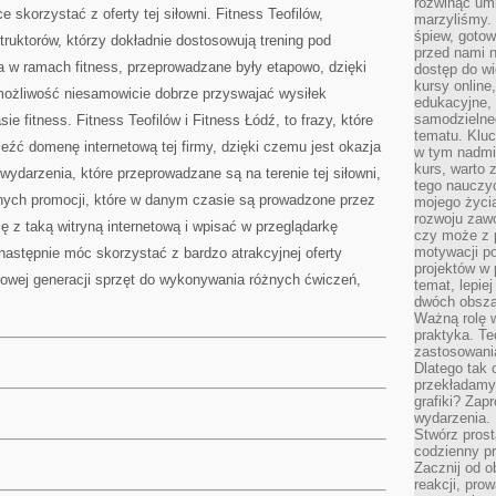
rozwinąć umi
 skorzystać z oferty tej siłowni. Fitness Teofilów,
marzyliśmy.
śpiew, gotow
truktorów, którzy dokładnie dostosowują trening pod
przed nami n
a w ramach fitness, przeprowadzane były etapowo, dzięki
dostęp do wi
kursy online
ożliwość niesamowicie dobrze przyswajać wysiłek
edukacyjne, 
samodzielne
sie fitness. Fitness Teofilów i Fitness Łódź, to frazy, które
tematu. Kluc
leźć domenę internetową tej firmy, dzięki czemu jest okazja
w tym nadmi
kurs, warto 
wydarzenia, które przeprowadzane są na terenie tej siłowni,
tego nauczy
nych promocji, które w danym czasie są prowadzone przez
mojego życia
rozwoju zaw
ę z taką witryną internetową i wpisać w przeglądarkę
czy może z p
motywacji p
 następnie móc skorzystać z bardzo atrakcyjnej oferty
projektów w 
nowej generacji sprzęt do wykonywania różnych ćwiczeń,
temat, lepie
dwóch obszar
Ważną rolę w
praktyka. Te
zastosowania
Dlatego tak 
przekładamy
grafiki? Zapr
wydarzenia.
Stwórz prost
codzienny pr
Zacznij od 
reakcji, pro