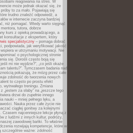
osobami reagowania na stres. W
ncie może jednak okazać się, że
próby to za mało. Pojawiają się
które trudno znaleźć odpowiedź, a
iałów w internecie zaczyna bardziej
ać, niż pomagać. Wtedy warto sięgnąć
 mentora, tutora, dobrze
any kurs z opieką prowadzącego, a
t konsultacje z ekspertem, który
rwis specjalistyczny
– pomaga dobrać
i, podpowiada, jak weryfikować jakość
i wspiera w utrzymaniu motywacji. Nie
apominać o psychologicznej stronie
enia się. Dorośli często boją się
jeśli mi nie wyjdzie?”, „co jeśli okaże
 mam talentu?”. Tymczasem badania nad
cznością pokazują, że mózg przez całe
wuje zdolność do tworzenia nowych
talent to często po prostu efekt
o, wytrwałego treningu. Zmiana
z „jestem za słaby” na „jeszcze tego
twiera drzwi do zupełnie innego
a nauki – mniej pełnego lęku, a
kawości. Nauka przez całe życie nie
aczać ciągłej gonitwy za kolejnymi
i. Czasem najcenniejsze lekcje płyną z
w z ludźmi z innych kultur, podróży,
 naszej zawodowej bańki. To właśnie
dczenia rozwijają kompetencje, które w
ą szczególnie ważne: zdolność