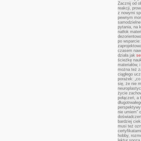
Zacznij od 
reakcji, pro
z nowymi sp
pewnym mome
samodzielne 
pytania, na 
natłok mater
dezorientow
po wsparcie:
zaprojektow
czasem nawe
działa jak
se
ścieżkę nauk
materiałów, 
można też z
ciągłego ucz
porażek: „co 
się, że nie
neuroplasty
życie zacho
połączeń, a 
długotrwałeg
perspektywy 
nie umiem” o
doświadczeni
bardziej cie
musi też ozn
certyfikatam
hobby, rozmó
lektur spoza