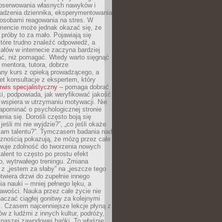
obserwowania własnych nawyków i
wadzenia dziennika, eksperymentowania
osobami reagowania na stres. W
ncie może jednak okazać się, że
próby to za mało. Pojawiają się
które trudno znaleźć odpowiedź, a
iałów w internecie zaczyna bardziej
ać, niż pomagać. Wtedy warto sięgnąć
 mentora, tutora, dobrze
any kurs z opieką prowadzącego, a
t konsultacje z ekspertem, który
rwis specjalistyczny
– pomaga dobrać
i, podpowiada, jak weryfikować jakość
i wspiera w utrzymaniu motywacji. Nie
apominać o psychologicznej stronie
enia się. Dorośli często boją się
jeśli mi nie wyjdzie?”, „co jeśli okaże
 mam talentu?”. Tymczasem badania nad
cznością pokazują, że mózg przez całe
wuje zdolność do tworzenia nowych
talent to często po prostu efekt
o, wytrwałego treningu. Zmiana
z „jestem za słaby” na „jeszcze tego
twiera drzwi do zupełnie innego
a nauki – mniej pełnego lęku, a
kawości. Nauka przez całe życie nie
aczać ciągłej gonitwy za kolejnymi
i. Czasem najcenniejsze lekcje płyną z
w z ludźmi z innych kultur, podróży,
 naszej zawodowej bańki. To właśnie