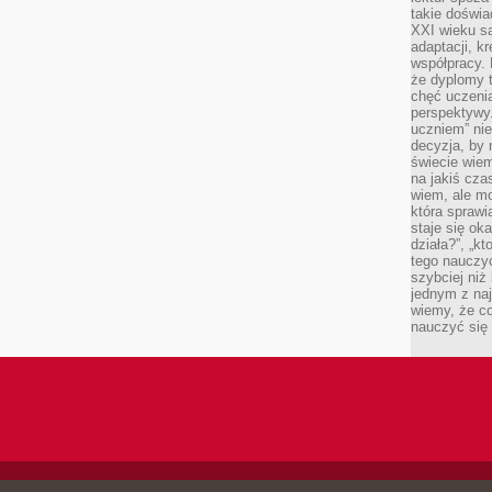
takie doświa
XXI wieku s
adaptacji, k
współpracy.
że dyplomy t
chęć uczenia
perspektywy
uczniem” nie
decyzja, by 
świecie wiem
na jakiś cza
wiem, ale mo
która sprawi
staje się oka
działa?”, „kt
tego nauczyć
szybciej niż
jednym z naj
wiemy, że c
nauczyć się