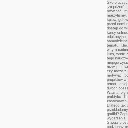
Skoro uczyć 
„za późno”, 
rozwinąć umi
marzyliśmy.
śpiew, gotow
przed nami n
dostęp do wi
kursy online
edukacyjne, 
samodzielne
tematu. Kluc
w tym nadmi
kurs, warto 
tego nauczy
mojego życia
rozwoju zaw
czy może z p
motywacji p
projektów w 
temat, lepie
dwóch obszar
Ważną rolę w
praktyka. Te
zastosowania
Dlatego tak 
przekładamy
grafiki? Zapr
wydarzenia.
Stwórz prost
codzienny pr