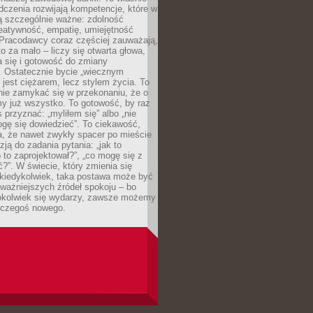
dczenia rozwijają kompetencje, które w
ą szczególnie ważne: zdolność
reatywność, empatię, umiejętność
 Pracodawcy coraz częściej zauważają,
o za mało – liczy się otwarta głowa,
 się i gotowość do zmiany
. Ostatecznie bycie „wiecznym
 jest ciężarem, lecz stylem życia. To
nie zamykać się w przekonaniu, że o
y już wszystko. To gotowość, by raz
s przyznać: „myliłem się” albo „nie
gę się dowiedzieć”. To ciekawość,
a, że nawet zwykły spacer po mieście
zją do zadania pytania: „jak to
o to zaprojektował?”, „co mogę się z
?”. W świecie, który zmienia się
 kiedykolwiek, taka postawa może być
ważniejszych źródeł spokoju – bo
okolwiek się wydarzy, zawsze możemy
 czegoś nowego.