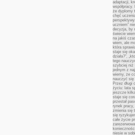
adaptacji, k
współpracy.
że dyplomy t
chęć uczenia
perspektywy
uczniem” nie
decyzja, by 
świecie wiem
na jakiś cza
wiem, ale mo
która sprawi
staje się oka
działa?”, „kt
tego nauczyć
szybciej niż
jednym z naj
wiemy, że c
nauczyć się
Przez długi 
życiu: lata 
jeszcze kilk
staje się co
przestał pas
rynek pracy
zmienia się 
się ryzykuje
całe życie p
zarezerwowan
konieczności
niesie w sob