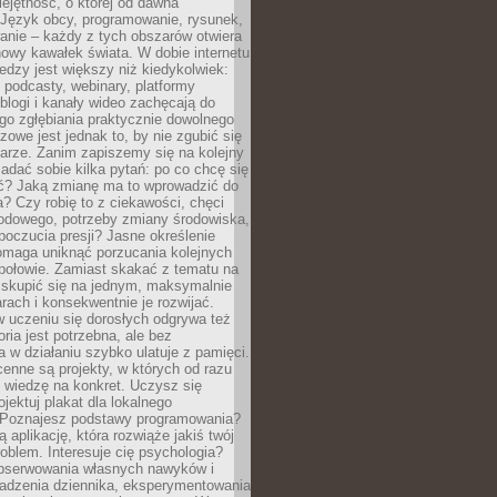
ejętność, o której od dawna
 Język obcy, programowanie, rysunek,
anie – każdy z tych obszarów otwiera
owy kawałek świata. W dobie internetu
edzy jest większy niż kiedykolwiek:
, podcasty, webinary, platformy
blogi i kanały wideo zachęcają do
go zgłębiania praktycznie dowolnego
zowe jest jednak to, by nie zgubić się
arze. Zanim zapiszemy się na kolejny
zadać sobie kilka pytań: po co chcę się
ć? Jaką zmianę ma to wprowadzić do
? Czy robię to z ciekawości, chęci
odowego, potrzeby zmiany środowiska,
oczucia presji? Jasne określenie
omaga uniknąć porzucania kolejnych
połowie. Zamiast skakać z tematu na
j skupić się na jednym, maksymalnie
ach i konsekwentnie je rozwijać.
 uczeniu się dorosłych odgrywa też
oria jest potrzebna, ale bez
 w działaniu szybko ulatuje z pamięci.
cenne są projekty, w których od razu
 wiedzę na konkret. Uczysz się
ojektuj plakat dla lokalnego
 Poznajesz podstawy programowania?
ą aplikację, która rozwiąże jakiś twój
oblem. Interesuje cię psychologia?
obserwowania własnych nawyków i
wadzenia dziennika, eksperymentowania