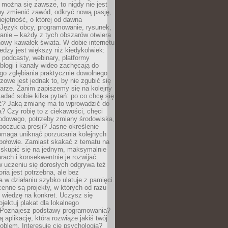
można się zawsze, to nigdy nie jest
by zmienić zawód, odkryć nową pasję,
ejętność, o której od dawna
 Język obcy, programowanie, rysunek,
anie – każdy z tych obszarów otwiera
owy kawałek świata. W dobie internetu
edzy jest większy niż kiedykolwiek:
, podcasty, webinary, platformy
blogi i kanały wideo zachęcają do
go zgłębiania praktycznie dowolnego
zowe jest jednak to, by nie zgubić się
arze. Zanim zapiszemy się na kolejny
zadać sobie kilka pytań: po co chcę się
ć? Jaką zmianę ma to wprowadzić do
? Czy robię to z ciekawości, chęci
odowego, potrzeby zmiany środowiska,
oczucia presji? Jasne określenie
omaga uniknąć porzucania kolejnych
połowie. Zamiast skakać z tematu na
j skupić się na jednym, maksymalnie
ach i konsekwentnie je rozwijać.
 uczeniu się dorosłych odgrywa też
oria jest potrzebna, ale bez
 w działaniu szybko ulatuje z pamięci.
cenne są projekty, w których od razu
 wiedzę na konkret. Uczysz się
ojektuj plakat dla lokalnego
 Poznajesz podstawy programowania?
ą aplikację, która rozwiąże jakiś twój
oblem. Interesuje cię psychologia?