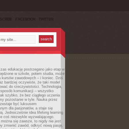
SCRIBE
FACEBOOK
TWITTER
czas edukację postrzegano jako etap w
spędzone w szkole, potem studia, może
a kursów zawodowych – i koniec. Dziś
raz bardziej oczywiste, że taki model
ować do rzeczywistości. Technologia,
, sposób komunikacji – wszystko
tak szybko, że bez ciągłego uczenia
my pozostanie w tyle. Nauka przez
rzestaje być luksusem
ym dla pasjonatów, a staje się
ą. Jednocześnie idea lifelong learning
ie coś niezwykle wyzwalającego.
można się zawsze, to nigdy nie jest
by zmienić zawód, odkryć nową pasję,