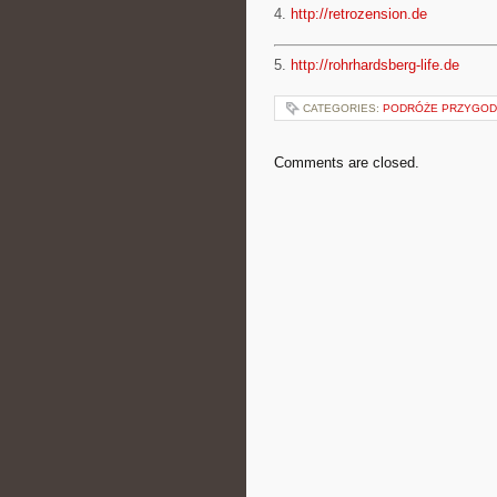
4.
http://retrozension.de
5.
http://rohrhardsberg-life.de
CATEGORIES:
PODRÓŻE PRZYGODO
Comments are closed.