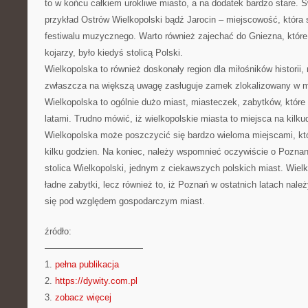
to w końcu całkiem urokliwe miasto, a na dodatek bardzo stare. Ś
przykład Ostrów Wielkopolski bądź Jarocin – miejscowość, która 
festiwalu muzycznego. Warto również zajechać do Gniezna, które 
kojarzy, było kiedyś stolicą Polski.
Wielkopolska to również doskonały region dla miłośników historii
zwłaszcza na większą uwagę zasługuje zamek zlokalizowany w m
Wielkopolska to ogólnie dużo miast, miasteczek, zabytków, któr
latami. Trudno mówić, iż wielkopolskie miasta to miejsca na kilk
Wielkopolska może poszczycić się bardzo wieloma miejscami, któ
kilku godzien. Na koniec, należy wspomnieć oczywiście o Pozna
stolica Wielkopolski, jednym z ciekawszych polskich miast. Wie
ładne zabytki, lecz również to, iż Poznań w ostatnich latach nale
się pod względem gospodarczym miast.
źródło:
———————————
1.
pełna publikacja
2.
https://dywity.com.pl
3.
zobacz więcej