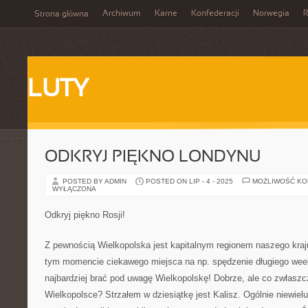
Archiwum
Karne
Konfederacji
Norwegia
R
Strona główna
LUTY
ODKRYJ PIĘKNO LONDYNU
POSTED BY ADMIN
POSTED ON LIP - 4 - 2025
MOŻLIWOŚĆ K
WYŁĄCZONA
Odkryj piękno Rosji!
Z pewnością Wielkopolska jest kapitalnym regionem naszego kraju
tym momencie ciekawego miejsca na np. spędzenie długiego wee
najbardziej brać pod uwagę Wielkopolskę! Dobrze, ale co zwłasz
Wielkopolsce? Strzałem w dziesiątkę jest Kalisz. Ogólnie niewiel