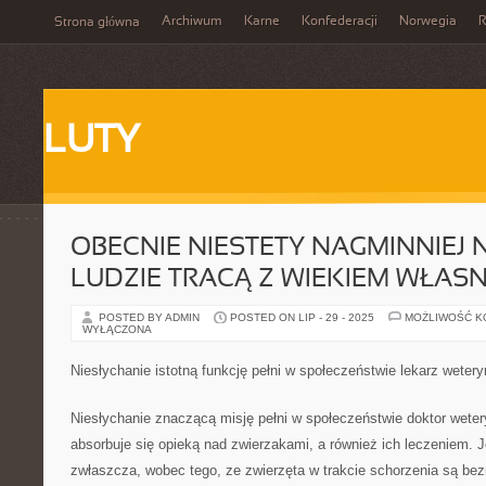
Archiwum
Karne
Konfederacji
Norwegia
R
Strona główna
LUTY
OBECNIE NIESTETY NAGMINNIEJ 
LUDZIE TRACĄ Z WIEKIEM WŁAS
POSTED BY ADMIN
POSTED ON LIP - 29 - 2025
MOŻLIWOŚĆ 
WYŁĄCZONA
Niesłychanie istotną funkcję pełni w społeczeństwie lekarz wetery
Niesłychanie znaczącą misję pełni w społeczeństwie doktor wetery
absorbuje się opieką nad zwierzakami, a również ich leczeniem. Je
zwłaszcza, wobec tego, ze zwierzęta w trakcie schorzenia są bez