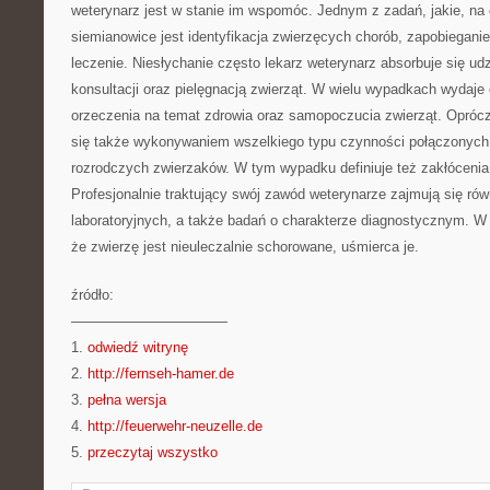
weterynarz jest w stanie im wspomóc. Jednym z zadań, jakie, na 
siemianowice jest identyfikacja zwierzęcych chorób, zapobieganie
leczenie. Niesłychanie często lekarz weterynarz absorbuje się ud
konsultacji oraz pielęgnacją zwierząt. W wielu wypadkach wydaje 
orzeczenia na temat zdrowia oraz samopoczucia zwierząt. Oprócz
się także wykonywaniem wszelkiego typu czynności połączonych 
rozrodczych zwierzaków. W tym wypadku definiuje też zakłócenia
Profesjonalnie traktujący swój zawód weterynarze zajmują się r
laboratoryjnych, a także badań o charakterze diagnostycznym. W s
że zwierzę jest nieuleczalnie schorowane, uśmierca je.
źródło:
———————————
1.
odwiedź witrynę
2.
http://fernseh-hamer.de
3.
pełna wersja
4.
http://feuerwehr-neuzelle.de
5.
przeczytaj wszystko