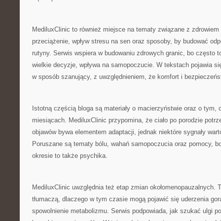
MediluxClinic to również miejsce na tematy związane z zdrowi
przeciążenie, wpływ stresu na sen oraz sposoby, by budować od
rutyny. Serwis wspiera w budowaniu zdrowych granic, bo często t
wielkie decyzje, wpływa na samopoczucie. W tekstach pojawia si
w sposób szanujący, z uwzględnieniem, że komfort i bezpieczeń
Istotną częścią bloga są materiały o macierzyństwie oraz o tym, 
miesiącach. MediluxClinic przypomina, że ciało po porodzie potrze
objawów bywa elementem adaptacji, jednak niektóre sygnały wart
Poruszane są tematy bólu, wahań samopoczucia oraz pomocy, bo
okresie to także psychika.
MediluxClinic uwzględnia też etap zmian okołomenopauzalnych. 
tłumaczą, dlaczego w tym czasie mogą pojawić się uderzenia gor
spowolnienie metabolizmu. Serwis podpowiada, jak szukać ulgi p