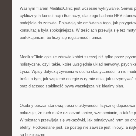
Ważnym filarem MediluxClinic jest wczesne wykrywanie. Serwis 
cyklicznych konsultacji i tłumaczy, dlaczego badanie HPV stano
podejścia do zdrowia. Pojawiają się omówienia tego, jak przygoto
konsultacja była spokojniejsza. W treściach przewija się też motyw
perfekcjonizm, bo liczy się regularność i umiar.
MediluxClinic opisuje zdrowie kobiet szerzej niż tylko przez pryzm
holistyczne, czyli takie, które uwzględnia układ nerwowy, psychik
życia. Wpisy dotyczą żywienia w duchu elastyczności, a nie modny
treści o tym, jak wspierać energię w rytmie dnia, jak utrzymywać
oraz dlaczego stabilność bywa ważniejsza niż idealny plan.
Osobny obszar stanowią treści o aktywności fizycznej dopasowan
pokazuje, że ruch może oznaczać taniec, wzmacnianie, a także p
W tekstach przewijają się wskazówki, jak odnajdywać rytm po chor
efekty. Podkreślane jest, że postęp nie zawsze jest liniowy, a najl
są bezpieczne.