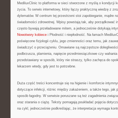
MediluxClinic to platforma w sieci stworzone z myślą o kondycji 
życia. To serwis internetowy, który łączy praktyczną wiedzę z z
dylematów. W centrum tej przestrzeni stoi zapobieganie, mądre 
świadomości zdrowotnej. Wpisy powstają tak, aby porządkować in
często bywają przeładowane mitem, a jednocześnie dotykają inty
Nowotwory kobiece
i Płodność i niepłodność. Na łamach MediluxCli
poświęcone fizjologii cyklu, jego zmienności oraz temu, jak zauw
świadczyć o przeciążeniu. Omawiane są najczęstsze dolegliwości
podbrzusza, plamienia, napięcie przedmiesiączkowe czy wahania 
przedstawiany w sposób, który nie straszy, tylko zachęca do spok
lekarzem wtedy, gdy jest to potrzebne.
Duża część treści koncentruje się na higienie i komforcie intymny
dotyczące infekcji, różnic między zakażeniem, a także tego, ja
sposób łagodny. W serwisie poruszane są też zagadnienia związ
oraz starania o ciążę. Teksty pomagają poukładać pojęcia dotyc
na cykl, jednocześnie podkreślając, że interpretacja wymaga kont