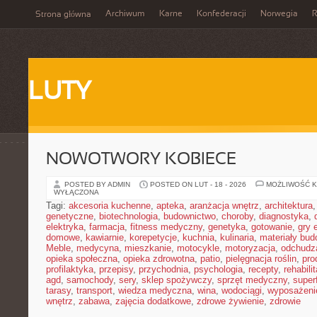
Archiwum
Karne
Konfederacji
Norwegia
R
Strona główna
LUTY
NOWOTWORY KOBIECE
POSTED BY ADMIN
POSTED ON LUT - 18 - 2026
MOŻLIWOŚĆ 
WYŁĄCZONA
Tagi:
akcesoria kuchenne
,
apteka
,
aranżacja wnętrz
,
architektura
genetyczne
,
biotechnologia
,
budownictwo
,
choroby
,
diagnostyka
,
elektryka
,
farmacja
,
fitness medyczny
,
genetyka
,
gotowanie
,
gry 
domowe
,
kawiarnie
,
korepetycje
,
kuchnia
,
kulinaria
,
materiały bud
Meble
,
medycyna
,
mieszkanie
,
motocykle
,
motoryzacja
,
odchudz
opieka społeczna
,
opieka zdrowotna
,
patio
,
pielęgnacja roślin
,
pro
profilaktyka
,
przepisy
,
przychodnia
,
psychologia
,
recepty
,
rehabili
agd
,
samochody
,
sery
,
sklep spożywczy
,
sprzęt medyczny
,
super
tarasy
,
transport
,
wiedza medyczna
,
wina
,
wodociągi
,
wyposażeni
wnętrz
,
zabawa
,
zajęcia dodatkowe
,
zdrowe żywienie
,
zdrowie