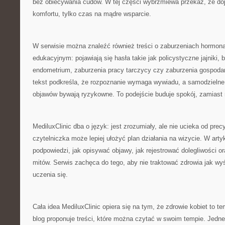
bez obiecywania cudów. W tej części wybrzmiewa przekaz, że dojr
komfortu, tylko czas na mądre wsparcie.
W serwisie można znaleźć również treści o zaburzeniach hormona
edukacyjnym: pojawiają się hasła takie jak policystyczne jajniki,
endometrium, zaburzenia pracy tarczycy czy zaburzenia gospod
tekst podkreśla, że rozpoznanie wymaga wywiadu, a samodzielne
objawów bywają ryzykowne. To podejście buduje spokój, zamiast 
MediluxClinic dba o język: jest zrozumiały, ale nie ucieka od prec
czytelniczka może lepiej ułożyć plan działania na wizycie. W arty
podpowiedzi, jak opisywać objawy, jak rejestrować dolegliwości or
mitów. Serwis zachęca do tego, aby nie traktować zdrowia jak wyś
uczenia się.
Cała idea MediluxClinic opiera się na tym, że zdrowie kobiet to t
blog proponuje treści, które można czytać w swoim tempie. Jedne