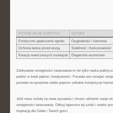
POTENCJALNE KORZYŚCI
SZTUKA
Estetyczne⁤ upiększenie ogrodu
Oryginalność i harmonia
Ochrona terenu przed erozją
Stabilność i funkcjonalność
Kreacja nowoczesnych rozwiązań
Eleganckie wzornictwo
Zdobywanie umiejętności tarasowania to nie tylko nauka praktycz
podróż w świat piękna i kreatywności. Pozwala ono rozwijać swoje
pozwala na‌ wyrażenie siebie poprzez unikalne kompozycje kamien
Jeśli masz⁢ ochotę na nowe wyzwania i‌ chcesz odmienić swoje ot
umiejętności tarasowania. Odkryj tajemnice tej sztuki i stwórz prze
inspiracją dla Ciebie i Twoich⁣ gości.