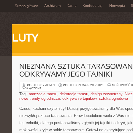
Archiwum
Karne
Konfederacji
Norwegia
R
Strona główna
LUTY
NIEZNANA SZTUKA TARASOWANI
ODKRYWAMY JEGO TAJNIKI
POSTED BY ADMIN
POSTED ON MAJ - 29 - 2025
MOŻLIWOŚĆ 
WYŁĄCZONA
Tagi:
aranżacja tarasu
,
dekoracja tarasu
,
design zewnętrzny
,
Niez
nowe trendy ogrodnicze
,
odkrywanie tajników
,
sztuka ogrodowa
Cześć, kochani czytelnicy! Dzisiaj przygotowaliśmy dla Was specj
niezwykłej sztuce tarasowania. Prawdopodobnie wielu z‌ Was nie⁢ m
tej techniki, dlatego ⁢postanowiliśmy zgłębić jej tajniki i odkryć, j
możliwości kryje w sobie tarasowanie. Gotowi na ekscytującą⁢ pod