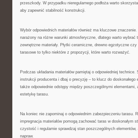
przeszkody. W przypadku nieregularnego podłoża warto skorzysta
aby zapewnić stabilność konstrukcji.
Wybór⁢ odpowiednich materiałów również ma kluczowe znaczenie. 
narażony na różne warunki atmosferyczne,⁣ dlatego warto wybrać tr
zewnętrzne ⁢materiały. Płytki⁤ ceramiczne, drewno egzotyczne ​cz
tarasowe to tylko niektóre ‌z propozycji, które⁣ warto rozważyć.
Podczas układania materiałów⁣ pamiętaj o odpowiedniej technice. 
instrukcji producenta i dbaj o ⁢precyzję – to klucz do doskonałeg
także odpowiednie odstępy między poszczególnymi elementami, ab
estetykę⁢ tarasu.
Na koniec nie zapominaj‍ o odpowiednim zabezpieczeniu tarasu. R
impregnacja materiałów pomogą zachować taras w doskonałym stani
czystość i regularnie sprawdzaj stan poszczególnych elementów, ⁢
napraw.