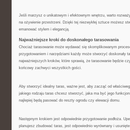
Jeśli marzysz o unikatowym i efektownym wnętrzu, ⁣warto rozważy
na ożywienie przestrzeni. Dzięki tej niezwykłej sztuce możesz st
emanować stylem i elegancją.
Najważniejsze kroki do⁢ doskonałego tarasowania
Chociaż tarasowanie może wydawać się skomplikowanym proces
‌przygotowaniem i narzędziami⁣ każdy może​ stworzyć doskonały t
najważniejszych kroków, które‍ sprawią, że tarasowanie będzie czy
końcowy ‍zachwyci wszystkich​ gości.
Aby stworzyć idealny taras, ⁢ważne ​jest, ‌aby zacząć od właściw
jakiego rodzaju taras chcesz stworzyć, jaka ma być jego funkcjonal
najlepiej będą pasować do reszty ogrodu czy elewacji ⁢domu.
Następnym krokiem jest odpowiednie przygotowanie podłoża. Upewn
planujesz zbudować taras, jest odpowiednio wyrównany i usunięte