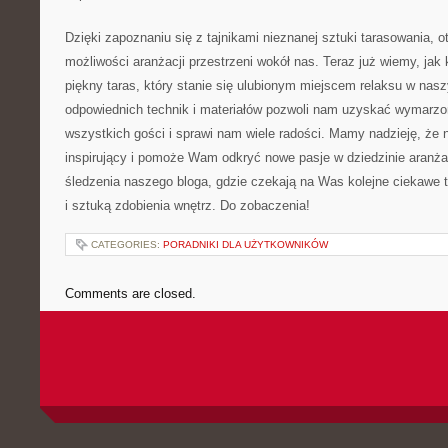
Dzięki ⁣zapoznaniu się z tajnikami nieznanej sztuki⁣ tarasowania,
możliwości aranżacji przestrzeni wokół nas. Teraz już wiemy, jak 
piękny taras, który ​stanie się ulubionym miejscem relaksu w nas
odpowiednich technik i materiałów pozwoli nam uzyskać wymarzon
⁣wszystkich gości i sprawi nam wiele radości. Mamy nadzieję,​ że n
inspirujący ⁣i pomoże Wam odkryć nowe ⁣pasje w dziedzinie aranża
śledzenia naszego bloga, gdzie czekają na Was ⁣kolejne ciekawe
⁣i sztuką ​zdobienia wnętrz. ​Do zobaczenia!
CATEGORIES:
PORADNIKI DLA UŻYTKOWNIKÓW
Comments are closed.