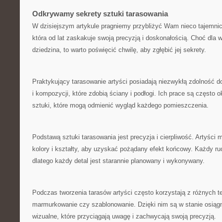
Odkrywamy sekrety sztuki tarasowania
W‍ dzisiejszym ‍artykule pragniemy przybliżyć Wam nieco tajemni
która od lat‍ zaskakuje swoją precyzją i doskonałością. Choć dla w
dziedzina, ‌to warto poświęcić chwilę, aby zgłębić ⁣jej sekrety.
Praktykujący tarasowanie artyści posiadają niezwykłą zdolność 
i kompozycji, które zdobią ściany i podłogi. Ich prace są często o
sztuki, ⁢które mogą odmienić wygląd‌ każdego pomieszczenia.
Podstawą‍ sztuki ⁤tarasowania jest precyzja i cierpliwość. Artyści 
kolory i ‍kształty, aby uzyskać pożądany efekt końcowy. Każdy r
dlatego każdy⁤ detal jest starannie planowany i wykonywany.
Podczas tworzenia tarasów artyści często korzystają z różnych tec
marmurkowanie czy szablonowanie. Dzięki nim są w stanie osiągną
wizualne, które⁤ przyciągają ⁣uwagę i zachwycają swoją precyzją.