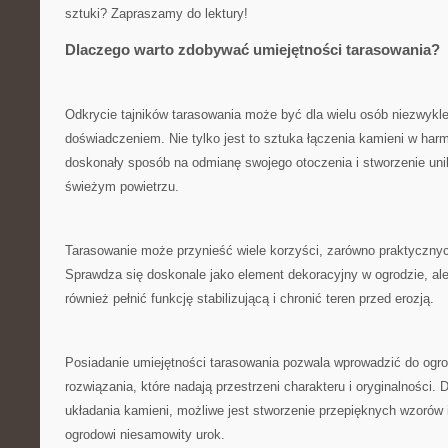
sztuki? Zapraszamy⁢ do lektury!
Dlaczego warto zdobywać umiejętności tarasowania?
Odkrycie tajników tarasowania może być dla wielu osób​ niezwyk
doświadczeniem. Nie⁤ tylko jest to sztuka łączenia ​kamieni ‌w har
doskonały sposób na odmianę swojego otoczenia i ⁣stworzenie unika
świeżym ‍powietrzu.
Tarasowanie może przynieść wiele korzyści,‌ zarówno praktycznych
⁣Sprawdza się doskonale jako element​ dekoracyjny w ogrodzie, a
również​ pełnić funkcję stabilizującą i chronić teren przed erozją.
Posiadanie umiejętności tarasowania pozwala wprowadzić do ‌ogr
rozwiązania, które nadają‌ przestrzeni charakteru i oryginalności. 
układania kamieni, możliwe jest stworzenie ​przepięknych ⁤wzorów 
ogrodowi niesamowity urok.