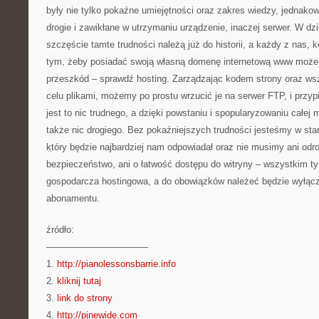
były nie tylko pokaźne umiejętności oraz zakres wiedzy, jednakowo
drogie i zawikłane w utrzymaniu urządzenie, inaczej serwer. W dz
szczęście tamte trudności należą już do historii, a każdy z nas,
tym, żeby posiadać swoją własną domenę internetową www może 
przeszkód – sprawdź hosting. Zarządzając kodem strony oraz ws
celu plikami, możemy po prostu wrzucić je na serwer FTP, i przy
jest to nic trudnego, a dzięki powstaniu i spopularyzowaniu całej
także nic drogiego. Bez pokaźniejszych trudności jesteśmy w sta
który będzie najbardziej nam odpowiadał oraz nie musimy ani odro
bezpieczeństwo, ani o łatwość dostępu do witryny – wszystkim ty
gospodarcza hostingowa, a do obowiązków należeć będzie wyłączn
abonamentu.
źródło:
———————————
1.
http://pianolessonsbarrie.info
2.
kliknij tutaj
3.
link do strony
4.
http://pinewide.com