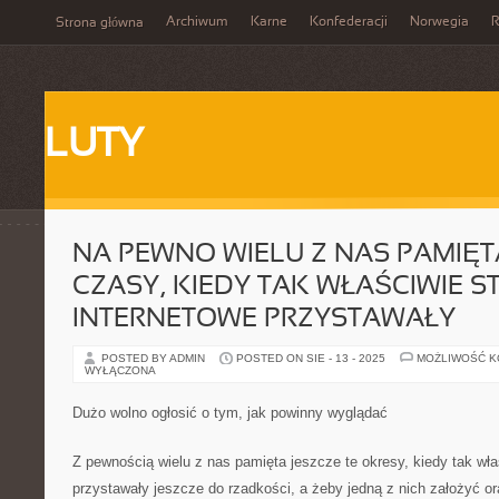
Archiwum
Karne
Konfederacji
Norwegia
R
Strona główna
LUTY
NA PEWNO WIELU Z NAS PAMIĘTA
CZASY, KIEDY TAK WŁAŚCIWIE 
INTERNETOWE PRZYSTAWAŁY
POSTED BY ADMIN
POSTED ON SIE - 13 - 2025
MOŻLIWOŚĆ 
WYŁĄCZONA
Dużo wolno ogłosić o tym, jak powinny wyglądać
Z pewnością wielu z nas pamięta jeszcze te okresy, kiedy tak wła
przystawały jeszcze do rzadkości, a żeby jedną z nich założyć 