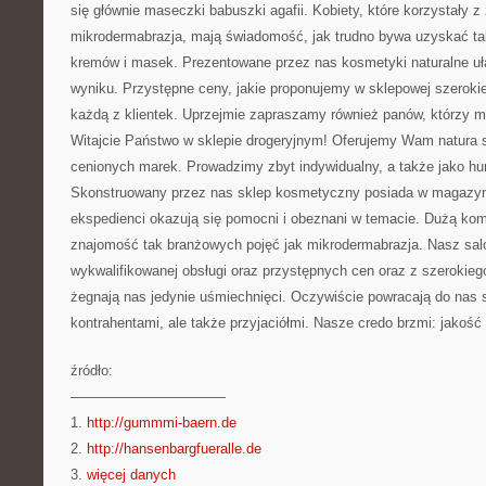
się głównie maseczki babuszki agafii. Kobiety, które korzystały z 
mikrodermabrazja, mają świadomość, jak trudno bywa uzyskać ta
kremów i masek. Prezentowane przez nas kosmetyki naturalne uła
wyniku. Przystępne ceny, jakie proponujemy w sklepowej szerokie
każdą z klientek. Uprzejmie zapraszamy również panów, którzy mo
Witajcie Państwo w sklepie drogeryjnym! Oferujemy Wam natura s
cenionych marek. Prowadzimy zbyt indywidualny, a także jako h
Skonstruowany przez nas sklep kosmetyczny posiada w magazyna
ekspedienci okazują się pomocni i obeznani w temacie. Dużą kom
znajomość tak branżowych pojęć jak mikrodermabrazja. Nasz salo
wykwalifikowanej obsługi oraz przystępnych cen oraz z szerokiego
żegnają nas jedynie uśmiechnięci. Oczywiście powracają do nas st
kontrahentami, ale także przyjaciółmi. Nasze credo brzmi: jakość 
źródło:
———————————
1.
http://gummmi-baern.de
2.
http://hansenbargfueralle.de
3.
więcej danych