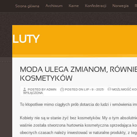
Archiwum
Karne
Konfederacji
Norwegia
R
Strona główna
LUTY
MODA ULEGA ZMIANOM, RÓWNIE
KOSMETYKÓW
POSTED BY ADMIN
POSTED ON LIP - 9 - 2025
MOŻLIWOŚĆ K
WYŁĄCZONA
To kłopotliwe mimo ciągłych prób dotarcia do ludzi i wmówienia i
Kobiety nie są w stanie żyć bez kosmetyków. My o tym absolutni
waśnie została stworzona hurtownia kosmetyczna sprzedająca kos
obecnych czasach należy inwestować w naturalne produkty, z teg