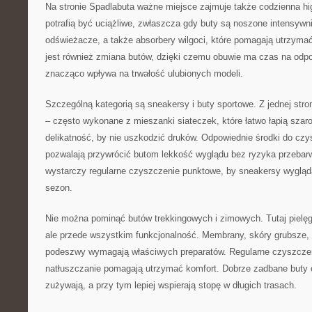
Na stronie Spadlabuta ważne miejsce zajmuje także codzienna h
potrafią być uciążliwe, zwłaszcza gdy buty są noszone intensywni
odświeżacze, a także absorbery wilgoci, które pomagają utrzyma
jest również zmiana butów, dzięki czemu obuwie ma czas na odpo
znacząco wpływa na trwałość ulubionych modeli.
Szczególną kategorią są sneakersy i buty sportowe. Z jednej stron
– często wykonane z mieszanki siateczek, które łatwo łapią szaroś
delikatność, by nie uszkodzić druków. Odpowiednie środki do czy
pozwalają przywrócić butom lekkość wyglądu bez ryzyka przebar
wystarczy regularne czyszczenie punktowe, by sneakersy wygląda
sezon.
Nie można pominąć butów trekkingowych i zimowych. Tutaj pielęgn
ale przede wszystkim funkcjonalność. Membrany, skóry grubsze, 
podeszwy wymagają właściwych preparatów. Regularne czyszczen
natłuszczanie pomagają utrzymać komfort. Dobrze zadbane buty 
zużywają, a przy tym lepiej wspierają stopę w długich trasach.