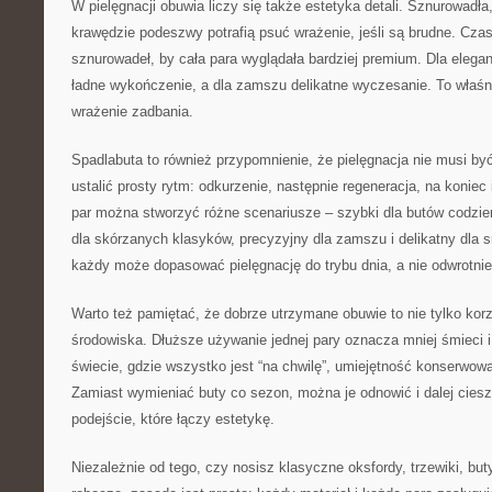
W pielęgnacji obuwia liczy się także estetyka detali. Sznurowadła,
krawędzie podeszwy potrafią psuć wrażenie, jeśli są brudne. Cz
sznurowadeł, by cała para wyglądała bardziej premium. Dla elega
ładne wykończenie, a dla zamszu delikatne wyczesanie. To właśni
wrażenie zadbania.
Spadlabuta to również przypomnienie, że pielęgnacja nie musi b
ustalić prosty rytm: odkurzenie, następnie regeneracja, na koniec
par można stworzyć różne scenariusze – szybki dla butów codzie
dla skórzanych klasyków, precyzyjny dla zamszu i delikatny dla 
każdy może dopasować pielęgnację do trybu dnia, a nie odwrotnie
Warto też pamiętać, że dobrze utrzymane obuwie to nie tylko korzyś
środowiska. Dłuższe używanie jednej pary oznacza mniej śmieci i
świecie, gdzie wszystko jest “na chwilę”, umiejętność konserwowa
Zamiast wymieniać buty co sezon, można je odnowić i dalej ciesz
podejście, które łączy estetykę.
Niezależnie od tego, czy nosisz klasyczne oksfordy, trzewiki, bu