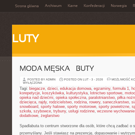
Archiwum
Karne
Konfederacji
Norwegia
R
Strona główna
LUTY
MODA MĘSKA – BUTY
POSTED BY ADMIN
POSTED ON LUT - 3 - 2026
MOŻLIWOŚĆ K
WYŁĄCZONA
Tagi:
biegacze
,
dzieci
,
edukacja domowa
,
egzaminy
,
formuła 1
,
h
korepetycje
,
koszykówka
,
kulturystyka
,
lotnictwo sportowe
,
motoc
opieka nad dziećmi
,
opieka społeczna
,
paralotniarstwo
,
piłka noż
dziecięca
,
rajdy
,
rodzicielstwo
,
rodzina
,
rowery
,
saneczkarstwo
,
s
snowboard
,
sporty halowe
,
sporty motorowe
,
sporty powietrzne
,
s
szkoła
,
szybowce
,
trybuny
,
usługi rodzinne
,
wczesne wychowanie
dodatkowe
,
żeglarstwo
Spadlabuta to centrum stworzone dla osób, które chcą zadbać o
przemyślany. Jeśli stawiasz na prezencję, dopasowanie i wytrzym