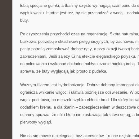
lubią specjalne gumki, a tkaniny często wymagają szamponu do s
wypłukiwaniu. Istotne jest też, by nie przesadzać z wodą – nadmi
buty.
Po czyszczeniu przychodzi czas na regenerację. Skóra naturalna,
białkowa, potrzebuje składników pielęgnacyjnych, by zachować m
pasty potrafią zamaskować drobne rysy, a przy okazji tworzą bar
zabrudzeniami. Jeśli zależy Ci na efekcie eleganckiego połysku,
do polerowania i wykonać dokładne nabłyszczanie miękką irchą. T
sprawia, że buty wyglądają jak prosto z pudełka.
Ważnym filarem jest hydrofobizacja. Dobrze dobrany impregnat dzi
ogranicza wnikanie wilgoci i ułatwia późniejsze odświeżanie. W 
wręcz podstawa, bo meszek szybko chłonie brud. Dla skóry lico
dodatkiem kremu, a dla tkanin – zabezpieczeniem w deszczowe d
ochrony sprawia, że sól i błoto nie zostawiają tak łatwo smug, a 
pierwotny wygląd.
Nie da się mówić o pielęgnacji bez akcesoriów. To one często ro