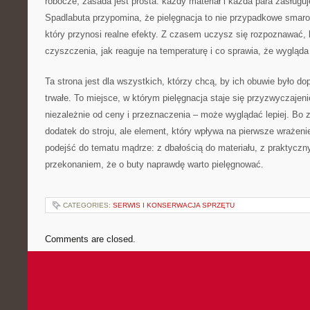
robocze, zasada jest prosta: każdy materiał i każda para zasługu
Spadlabuta przypomina, że pielęgnacja to nie przypadkowe smarow
który przynosi realne efekty. Z czasem uczysz się rozpoznawać, 
czyszczenia, jak reaguje na temperaturę i co sprawia, że wygląda 
Ta strona jest dla wszystkich, którzy chcą, by ich obuwie było d
trwałe. To miejsce, w którym pielęgnacja staje się przyzwyczajen
niezależnie od ceny i przeznaczenia – może wyglądać lepiej. Bo z
dodatek do stroju, ale element, który wpływa na pierwsze wrażen
podejść do tematu mądrze: z dbałością do materiału, z praktyczn
przekonaniem, że o buty naprawdę warto pielęgnować.
CATEGORIES:
SERWIS I KONSERWACJA SPRZĘTU
Comments are closed.