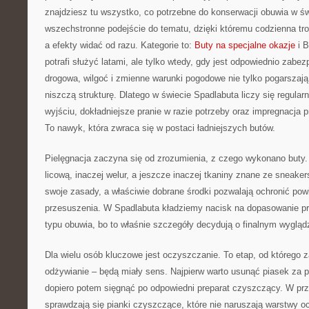
znajdziesz tu wszystko, co potrzebne do konserwacji obuwia w św
wszechstronne podejście do tematu, dzięki któremu codzienna tros
a efekty widać od razu. Kategorie to:
Buty na specjalne okazje
i B
potrafi służyć latami, ale tylko wtedy, gdy jest odpowiednio zabez
drogowa, wilgoć i zmienne warunki pogodowe nie tylko pogarszają
niszczą strukturę. Dlatego w świecie Spadlabuta liczy się regular
wyjściu, dokładniejsze pranie w razie potrzeby oraz impregnacja 
To nawyk, która zwraca się w postaci ładniejszych butów.
Pielęgnacja zaczyna się od zrozumienia, z czego wykonano buty. I
licową, inaczej welur, a jeszcze inaczej tkaniny znane ze sneake
swoje zasady, a właściwie dobrane środki pozwalają ochronić pow
przesuszenia. W Spadlabuta kładziemy nacisk na dopasowanie p
typu obuwia, bo to właśnie szczegóły decydują o finalnym wygląd
Dla wielu osób kluczowe jest oczyszczanie. To etap, od którego za
odżywianie – będą miały sens. Najpierw warto usunąć piasek za 
dopiero potem sięgnąć po odpowiedni preparat czyszczący. W prz
sprawdzają się pianki czyszczące, które nie naruszają warstwy o