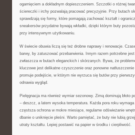
ogarnięciem a dokładnym dopieszczeniem. Szczotki o różnej twardo
ściereczki i irchy pozwalają pracować precyzyjnie. Przy butach s
sprawdzają się formy, które pomagają zachować kształt i ogranicz
sneakersów przydatne bywają wkładki, dzięki którym buty pozost
przy intensywnym użytkowaniu.
W świecie obuwia liczą się też drobne naprawy i renowacje. Cza
barwy, by zatuszować przebarwienia. Innym razem potrzebne jest
zwłaszcza w butach eleganckich i skórzanych. Bywa, że probleme
kluczowe jest delikatne czyszczenie oraz ponowne natłuszczenie 
promuje podejście, w którym nie wyrzuca się butów przy pierwszy
odnawia wygląd.
Pielęgnacja ma również wymiar sezonowy. Zimą dominują błoto po
– deszcz, a latem wysoka temperatura. Każda pora roku wymaga ni
częstsza ochrona w mokre miesiące, regularne odświeżanie wnętrz
dbanie o uniknięcie pleśni. Warto pamiętać, że buty nie lubią grze
utraty kształtu. Lepiej postawić na papier w środku i cierpliwość.