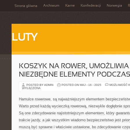
Archiwum
Karne
Konfederacji
Norwegia
R
Strona główna
LUTY
KOSZYK NA ROWER, UMOŻLIWIA
NIEZBĘDNE ELEMENTY PODCZAS
POSTED BY ADMIN
POSTED ON MAJ - 16 - 2025
MOŻLIWOŚĆ 
WYŁĄCZONA
Hamulce rowerowe, są najważniejszym elementem bezpieczeńst
Warto przed każdą wycieczką rowerową, niezwykle dogłębnie spr
Są one zdecydowanie najistotniejszym elementem, który gwaran
trakcie jazdy, a jak wszystkim wiadomo bezpieczeństwo jest pri
muszą być sprawne i właściwie ustawione, bo zdecydowanie częst