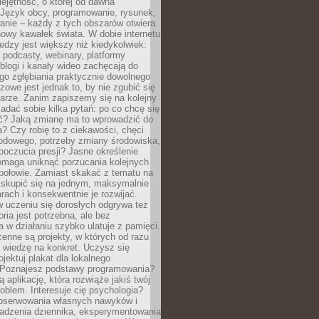
ejętność, o której od dawna
 Język obcy, programowanie, rysunek,
anie – każdy z tych obszarów otwiera
owy kawałek świata. W dobie internetu
edzy jest większy niż kiedykolwiek:
, podcasty, webinary, platformy
blogi i kanały wideo zachęcają do
go zgłębiania praktycznie dowolnego
zowe jest jednak to, by nie zgubić się
arze. Zanim zapiszemy się na kolejny
zadać sobie kilka pytań: po co chcę się
ć? Jaką zmianę ma to wprowadzić do
? Czy robię to z ciekawości, chęci
odowego, potrzeby zmiany środowiska,
oczucia presji? Jasne określenie
omaga uniknąć porzucania kolejnych
połowie. Zamiast skakać z tematu na
j skupić się na jednym, maksymalnie
ach i konsekwentnie je rozwijać.
 uczeniu się dorosłych odgrywa też
oria jest potrzebna, ale bez
 w działaniu szybko ulatuje z pamięci.
cenne są projekty, w których od razu
 wiedzę na konkret. Uczysz się
ojektuj plakat dla lokalnego
 Poznajesz podstawy programowania?
ą aplikację, która rozwiąże jakiś twój
oblem. Interesuje cię psychologia?
obserwowania własnych nawyków i
wadzenia dziennika, eksperymentowania