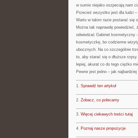
w sumie niejako oszpecają nam ci
Przecież wszystko jest dla ludzi –
Warto w takim razie postarać się o
Można tak naprawdę powiedzieć, że
odwiedzać Gabinet kosmetyczny 
kosmetyczkę, bo codzienne wizyt
ubocznych. Na co szczególnie trz
to, aby starać się o dłuższe rzęsy
lepiej, akurat co do tego ciężko mi
Pewne jest jedno – jak najbardziej
1.
Sprawdź ten artykuł
2.
Zobacz, co polecamy
3.
Więcej ciekawych treści tutaj
4.
Poznaj nasze propozycje