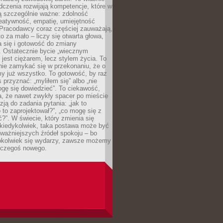
dczenia rozwijają kompetencje, które w
ą szczególnie ważne: zdolność
reatywność, empatię, umiejętność
 Pracodawcy coraz częściej zauważają,
o za mało – liczy się otwarta głowa,
 się i gotowość do zmiany
. Ostatecznie bycie „wiecznym
 jest ciężarem, lecz stylem życia. To
nie zamykać się w przekonaniu, że o
y już wszystko. To gotowość, by raz
s przyznać: „myliłem się” albo „nie
gę się dowiedzieć”. To ciekawość,
a, że nawet zwykły spacer po mieście
zją do zadania pytania: „jak to
o to zaprojektował?”, „co mogę się z
?”. W świecie, który zmienia się
 kiedykolwiek, taka postawa może być
ważniejszych źródeł spokoju – bo
okolwiek się wydarzy, zawsze możemy
 czegoś nowego.