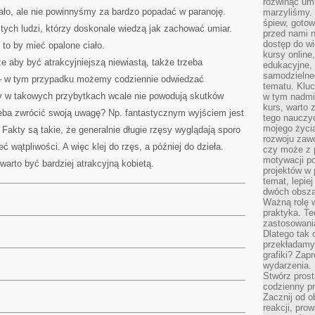
rozwinąć umi
ało, ale nie powinnyśmy za bardzo popadać w paranoję.
marzyliśmy.
śpiew, gotow
 tych ludzi, którzy doskonale wiedzą jak zachować umiar.
przed nami n
dostęp do wi
 to by mieć opalone ciało.
kursy online
 aby być atrakcyjniejszą niewiastą, także trzeba
edukacyjne, 
samodzielne
– w tym przypadku możemy codziennie odwiedzać
tematu. Kluc
y w takowych przybytkach wcale nie powodują skutków
w tym nadmi
kurs, warto 
eba zwrócić swoją uwagę? Np. fantastycznym wyjściem jest
tego nauczy
mojego życia
. Fakty są takie, że generalnie długie rzęsy wyglądają sporo
rozwoju zaw
eć wątpliwości. A więc klej do rzęs, a później do dzieła.
czy może z p
motywacji p
 warto być bardziej atrakcyjną kobietą.
projektów w 
temat, lepie
dwóch obszar
Ważną rolę w
praktyka. Te
zastosowania
Dlatego tak 
przekładamy
grafiki? Zapr
wydarzenia.
Stwórz prost
codzienny pr
Zacznij od 
reakcji, pro