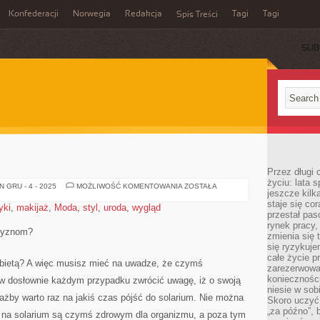
Konfederacji
Norwegia
Redakcja
Tagi
Tagi
Spis Treści
SUB
Przez długi 
życiu: lata 
KOBIETY
 GRU - 4 - 2025
MOŻLIWOŚĆ KOMENTOWANIA
ZOSTAŁA
jeszcze kilk
staje się co
yki
,
makijaż
,
Moda
,
styl
,
uroda
,
wygląd
przestał pas
rynek pracy
czyznom?
zmienia się 
się ryzykuje
całe życie p
obietą? A więc musisz mieć na uwadze, że czymś
zarezerwowan
konieczności
y w dosłownie każdym przypadku zwrócić uwagę, iż o swoją
niesie w sob
ażby warto raz na jakiś czas pójść do solarium. Nie można
Skoro uczyć 
„za późno”, 
y na solarium są czymś zdrowym dla organizmu, a poza tym