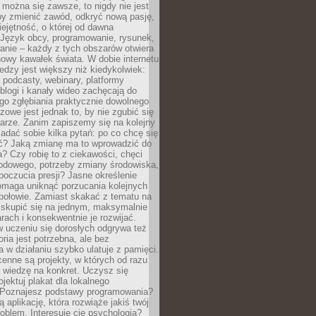
można się zawsze, to nigdy nie jest
by zmienić zawód, odkryć nową pasję,
ejętność, o której od dawna
 Język obcy, programowanie, rysunek,
anie – każdy z tych obszarów otwiera
owy kawałek świata. W dobie internetu
edzy jest większy niż kiedykolwiek:
, podcasty, webinary, platformy
blogi i kanały wideo zachęcają do
go zgłębiania praktycznie dowolnego
zowe jest jednak to, by nie zgubić się
arze. Zanim zapiszemy się na kolejny
zadać sobie kilka pytań: po co chcę się
ć? Jaką zmianę ma to wprowadzić do
? Czy robię to z ciekawości, chęci
odowego, potrzeby zmiany środowiska,
oczucia presji? Jasne określenie
omaga uniknąć porzucania kolejnych
połowie. Zamiast skakać z tematu na
j skupić się na jednym, maksymalnie
ach i konsekwentnie je rozwijać.
 uczeniu się dorosłych odgrywa też
oria jest potrzebna, ale bez
 w działaniu szybko ulatuje z pamięci.
cenne są projekty, w których od razu
 wiedzę na konkret. Uczysz się
ojektuj plakat dla lokalnego
 Poznajesz podstawy programowania?
ą aplikację, która rozwiąże jakiś twój
oblem. Interesuje cię psychologia?