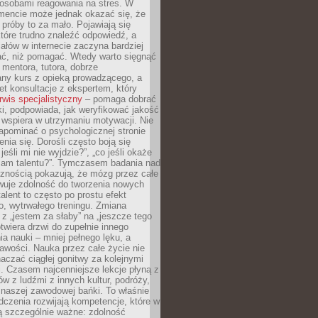
osobami reagowania na stres. W
ncie może jednak okazać się, że
próby to za mało. Pojawiają się
które trudno znaleźć odpowiedź, a
iałów w internecie zaczyna bardziej
ać, niż pomagać. Wtedy warto sięgnąć
 mentora, tutora, dobrze
any kurs z opieką prowadzącego, a
t konsultacje z ekspertem, który
rwis specjalistyczny
– pomaga dobrać
i, podpowiada, jak weryfikować jakość
i wspiera w utrzymaniu motywacji. Nie
apominać o psychologicznej stronie
enia się. Dorośli często boją się
jeśli mi nie wyjdzie?”, „co jeśli okaże
 mam talentu?”. Tymczasem badania nad
cznością pokazują, że mózg przez całe
wuje zdolność do tworzenia nowych
talent to często po prostu efekt
o, wytrwałego treningu. Zmiana
z „jestem za słaby” na „jeszcze tego
twiera drzwi do zupełnie innego
a nauki – mniej pełnego lęku, a
kawości. Nauka przez całe życie nie
aczać ciągłej gonitwy za kolejnymi
i. Czasem najcenniejsze lekcje płyną z
w z ludźmi z innych kultur, podróży,
 naszej zawodowej bańki. To właśnie
dczenia rozwijają kompetencje, które w
ą szczególnie ważne: zdolność