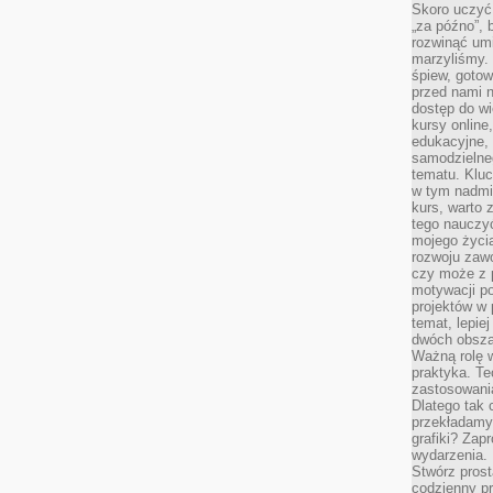
Skoro uczyć 
„za późno”, 
rozwinąć umi
marzyliśmy.
śpiew, gotow
przed nami n
dostęp do wi
kursy online
edukacyjne, 
samodzielne
tematu. Kluc
w tym nadmi
kurs, warto 
tego nauczy
mojego życia
rozwoju zaw
czy może z p
motywacji p
projektów w 
temat, lepie
dwóch obszar
Ważną rolę w
praktyka. Te
zastosowania
Dlatego tak 
przekładamy
grafiki? Zapr
wydarzenia.
Stwórz prost
codzienny pr