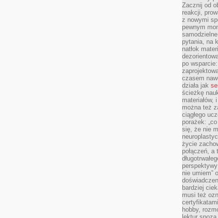
Zacznij od 
reakcji, pro
z nowymi sp
pewnym mome
samodzielne 
pytania, na 
natłok mater
dezorientow
po wsparcie:
zaprojektow
czasem nawe
działa jak
se
ścieżkę nauk
materiałów, 
można też z
ciągłego ucz
porażek: „co 
się, że nie
neuroplasty
życie zacho
połączeń, a 
długotrwałeg
perspektywy 
nie umiem” o
doświadczeni
bardziej cie
musi też ozn
certyfikatam
hobby, rozmó
lektur spoza