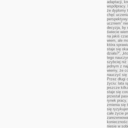
adaptacji, k
współpracy.
że dyplomy t
chęć uczenia
perspektywy
uczniem” nie
decyzja, by 
świecie wiem
na jakiś cza
wiem, ale mo
która sprawi
staje się oka
działa?”, „kt
tego nauczyć
szybciej niż
jednym z naj
wiemy, że c
nauczyć się
Przez długi 
życiu: lata 
jeszcze kilk
staje się co
przestał pas
rynek pracy
zmienia się 
się ryzykuje
całe życie p
zarezerwowan
konieczności
niesie w sob