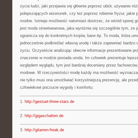
życia ludzi, jaki przejawia się głównie poprzez ubiór, używanie 
polepszających wizerunek, czy też poprzez robienie fryzur, jakie 
modne. Istnieje możliwość natomiast dostrzec, że wśród sporej g
jest moda streetwearowa, jaka wyróżnia się szczególnie tym, że 
ogranicza się do konkretnych krojów, barw itp. To moda, która umo
jednocześnie podkreślać własną urodę i także zapewniać bardzo
życiu. Oczywiście analizując obecne informacje prezentowane pr
znaczenie w modzie posiada uroda. Im człowiek prezentuje lepsz
względem wyglądu, tym jest bardziej doceniany przez fachowców,
modowe. W rzeczywistości modę każdy ma możliwość wyznaczać
nie tylko musi ona umożliwiać korzystniejszą prezencję, ale prz
człowiekowi poczucie wygody i komfortu.
1.
http://gestuet-three-stars.de
2.
http://gigaschatten.de
3.
http://gitarren-freak.de