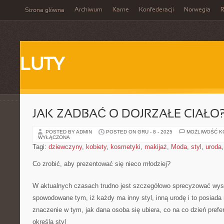
Archiwum
Karne
Konfederacji
Norwegia
R
Strona główna
LUTY
JAK ZADBAĆ O DOJRZAŁE CIAŁO
POSTED BY ADMIN
POSTED ON GRU - 8 - 2025
MOŻLIWOŚĆ 
WYŁĄCZONA
Tagi:
dziewczyny
,
kobiety
,
kosmetyki
,
makijaż
,
Moda
,
styl
,
uroda
Co zrobić, aby prezentować się nieco młodziej?
W aktualnych czasach trudno jest szczegółowo sprecyzować wys
spowodowane tym, iż każdy ma inny styl, inną urodę i to posiada
znaczenie w tym, jak dana osoba się ubiera, co na co dzień prefer
określa styl