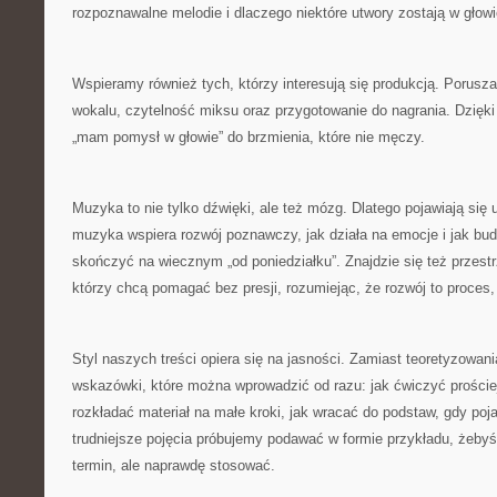
rozpoznawalne melodie i dlaczego niektóre utwory zostają w głowie
Wspieramy również tych, którzy interesują się produkcją. Porus
wokalu, czytelność miksu oraz przygotowanie do nagrania. Dzięki 
„mam pomysł w głowie” do brzmienia, które nie męczy.
Muzyka to nie tylko dźwięki, ale też mózg. Dlatego pojawiają się 
muzyka wspiera rozwój poznawczy, jak działa na emocje i jak bu
skończyć na wiecznym „od poniedziałku”. Znajdzie się też przest
którzy chcą pomagać bez presji, rozumiejąc, że rozwój to proces, a
Styl naszych treści opiera się na jasności. Zamiast teoretyzowan
wskazówki, które można wprowadzić od razu: jak ćwiczyć prościej,
rozkładać materiał na małe kroki, jak wracać do podstaw, gdy poj
trudniejsze pojęcia próbujemy podawać w formie przykładu, żebyś
termin, ale naprawdę stosować.