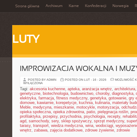
Archiwum
Karne
Konfederacji
Norwegia
R
Strona główna
LUTY
IMPROWIZACJA WOKALNA I MU
POSTED BY ADMIN
POSTED ON LUT - 16 - 2026
MOŻLIWOŚĆ 
WYŁĄCZONA
Tagi:
akcesoria kuchenne
,
apteka
,
aranżacja wnętrz
,
architektura
genetyczne
,
biotechnologia
,
budownictwo
,
choroby
,
diagnostyka
,
elektryka
,
farmacja
,
fitness medyczny
,
genetyka
,
gotowanie
,
gry 
domowe
,
kawiarnie
,
korepetycje
,
kuchnia
,
kulinaria
,
materiały bud
Meble
,
medycyna
,
mieszkanie
,
motocykle
,
motoryzacja
,
odchudz
opieka społeczna
,
opieka zdrowotna
,
patio
,
pielęgnacja roślin
,
pro
profilaktyka
,
przepisy
,
przychodnia
,
psychologia
,
recepty
,
rehabili
agd
,
samochody
,
sery
,
sklep spożywczy
,
sprzęt medyczny
,
super
tarasy
,
transport
,
wiedza medyczna
,
wina
,
wodociągi
,
wyposażeni
wnętrz
,
zabawa
,
zajęcia dodatkowe
,
zdrowe żywienie
,
zdrowie