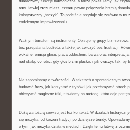
tłumaczymy funkcje harmoniczne, a także pokazujemy, jak czytać
temu łatwiej zrozumiesz, czemu pewne połączenia brzmią domyka
kolorystyczny „haczyk”. To podejście przydaje się zarówno w muz
codziennym improwizowaniu.
Ważnym tematem są instrumenty. Opisujemy grupy brzmieniowe,
bez przepalania budżetu, a także jak ćwiczyć bez frustracji. Rów
wokalne: emisja głosu, praca oddechem, barwa oraz interpretacja
nad skalą, co robić, gdy głos brzmi płasko, i jak ćwiczyć tak, by 
Nie zapominamy o twórczości. W tekstach o spontanicznym twor
budować frazy, jak korzystać z trybów i jak przełamywać strach 
obiecywać magiczne triki, stawiamy na metodę, która daje postęp
Dużą wartością serwisu jest też kontekst. W działach historyczny
się muzyka: od korzeni tradycji po dzisiejsze trendy. Opowiada
o tym, jak muzyka działa w mediach. Dzięki temu łatwiej zrozumie