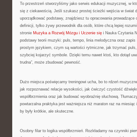
To przestrzeń stworzyliśmy jako serwis edukacji muzycznej, w k
się z ciekawością. Jeśli szukasz prostej ścieżki wejścia w świat
uporządkować podstawy, znajdziesz tu opracowania prowadzące od
definicji, tylko żywy przewodnik dla osób, które chcą lepiej roz
stronie
Muzyka a Rozwój Mózgu i Uczenie się
i Nauka Czytania N
podstawy teorii muzyki: puls, tempo, linia melodyczna oraz zapi
prostym językiem, czym są wartości rytmiczne, jak trzymać puls, p
szybciej kojarzyć symbole. Dzięki temu nawet ktoś, kto dotąd uw
trudna”, może zbudować pewność.
Dużo miejsca poświęcamy treningowi ucha, bo to rdzeń muzyczn
jak rozpoznawać relacje wysokości, jak ćwiczyć czystość dźwięku
współbrzmienia oraz jak budować wyobraźnię słuchową. Tłumacz
powtarzalna praktyka jest ważniejsza niż maraton raz na miesiąc i
by były krótkie, ale skuteczne.
Osobny filar to logika współbrzmień. Rozkładamy na czynniki pie