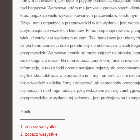
trafnym przewozem, jaki będzie pojętny pomieścić wszystkie obie
taxi bagażowe Warszawa, która ma już wielu zadowolonych klient
która angażuje wielu wykwalifikowanych pracowników, o istotnym 
Dzięki temu organizacja przeprowadzki w ich wydaniu, jest rychła
satysfakcjonuje wszelkich klientów. Firma proponuje również prz
wielu klientów jest wydatnym atutem. Taxi bagażowe jest niesłyc
dzięki temu pomieści duże przedmioty i umeblowanie. Jeżeli kogo
przeprowadzki Warszawa cennik, to może zajrzeć na stronkę intern
wszelkiego się dowie. Na stronie poza cennikiem, można również
informacje, a także fotki przedstawiające pojazdy do przeprowad
się też skontaktować z pracownikami firmy i omówić z nimi szcz
też odwiedzić siedzibę firmy i zobaczyć jak samochody prezentuj
najlepszych ofert tego rodzaju, jaką wskazane jest się zaintrygow
przeprowadzka w wydaniu tej jednostki, jest profesjonalna i komp
źródło:
———————————
1.
zobacz wszystkie
2.
zobacz wszystkie