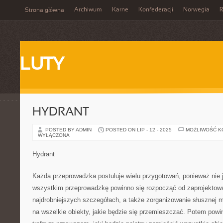
Archiwum
Karne
Konfederacji
Norwegia
R
Strona główna
LUTY
HYDRANT
POSTED BY ADMIN
POSTED ON LIP - 12 - 2025
MOŻLIWOŚĆ 
WYŁĄCZONA
Hydrant
Każda przeprowadzka postuluje wielu przygotowań, ponieważ nie j
wszystkim przeprowadzkę powinno się rozpocząć od zaprojektow
najdrobniejszych szczegółach, a także zorganizowanie słusznej
na wszelkie obiekty, jakie będzie się przemieszczać. Potem pow