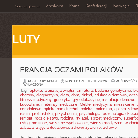
Archiwum
Karne
Konfederacji
Norwegia
R
Strona główna
LUTY
FRANCJA OCZAMI POLAKÓW
POSTED BY ADMIN
POSTED ON LUT - 11 - 2026
MOŻLIWOŚĆ 
WYŁĄCZONA
Tagi:
apteka
,
aranżacja wnętrz
,
armatura
,
badania genetyczne
,
bi
choroby
,
diagnostyka
,
dieta
,
dom
,
dzieci
,
edukacja domowa
,
egza
fitness medyczny
,
genetyka
,
gry edukacyjne
,
instalacje domowe
,
budowlane
,
materiały medyczne
,
Meble
,
medycyna
,
mieszkanie
,
ogrodnictwo
,
opieka nad dziećmi
,
opieka społeczna
,
opieka zdrow
roślin
,
profilaktyka
,
przychodnia
,
psychologia
,
psychologia dzieci
remont
,
rodzicielstwo
,
rodzina
,
rtv agd
,
sprzęt medyczny
,
superfo
usługi rodzinne
,
wczesne wychowanie
,
wiedza medyczna
,
wodoci
zabawa
,
zajęcia dodatkowe
,
zdrowe żywienie
,
zdrowie
Ta strona to miejsce stworzone dla osób, które planują francuską