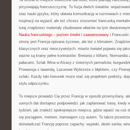
przyswajają francuszczyznę. To fuzja dwóch światów: wojażowan
oraz nauki języka, który ułatwia komunikację w rozmowach z mie
inspiracji na wyjazd, ale też chcesz zrozumieć francuską mentaln
tutaj znajdziesz materiały zbudowane właśnie na tym dwutorowym 
Nauka francuskiego – poziom średni i zaawansowany
i Francuski 
strony jest Francja opisana życiowo, ale też z klimatem. Znajdzie
klasycznych oraz nieoczywistych. miasto świateł pojawia się jako
ważne są krainy pełne kontrastów: Bretania z klifami, Normandia 
pałacami, Szlak Wina w Alzacji z śnieżnych jarmarków, burgundzk
Prowansja z lawendą, Lazurowe Wybrzeże z błękitem, czy Pireneje
szlaki. Każdy taki kierunek może stać się projektem podróży, do
stylu odpoczynku.
To miejsce prowadzi Cię przez Francję w sposób przemyślany, al
samych dat dostajesz podpowiedzi: jak zaplanować trasę, kiedy w
tydzień, jak znaleźć spokojniejsze miejsca, gdzie wpaść na coś d
się pociągiem, metrem, tramwajem czy autem. To także przestrze
doświadczać Francję poprzez zapachy: wypieki, deski serów, wina, t