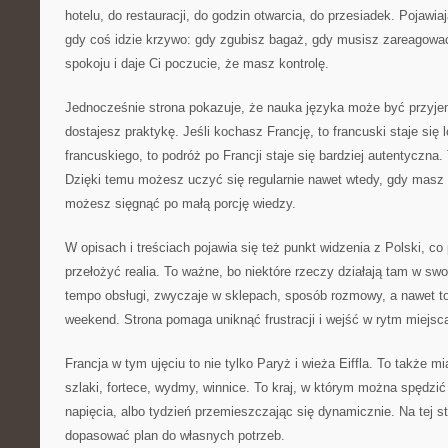
hotelu, do restauracji, do godzin otwarcia, do przesiadek. Pojawia
gdy coś idzie krzywo: gdy zgubisz bagaż, gdy musisz zareagować
spokoju i daje Ci poczucie, że masz kontrolę.
Jednocześnie strona pokazuje, że nauka języka może być przyjem
dostajesz praktykę. Jeśli kochasz Francję, to francuski staje się 
francuskiego, to podróż po Francji staje się bardziej autentyczna. 
Dzięki temu możesz uczyć się regularnie nawet wtedy, gdy masz
możesz sięgnąć po małą porcję wiedzy.
W opisach i treściach pojawia się też punkt widzenia z Polski, 
przełożyć realia. To ważne, bo niektóre rzeczy działają tam w swo
tempo obsługi, zwyczaje w sklepach, sposób rozmowy, a nawet to
weekend. Strona pomaga uniknąć frustracji i wejść w rytm miejsc
Francja w tym ujęciu to nie tylko Paryż i wieża Eiffla. To także m
szlaki, fortece, wydmy, winnice. To kraj, w którym można spędzić
napięcia, albo tydzień przemieszczając się dynamicznie. Na tej s
dopasować plan do własnych potrzeb.