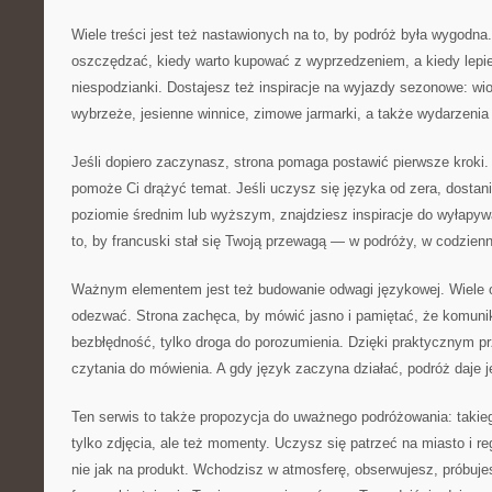
Wiele treści jest też nastawionych na to, by podróż była wygodna
oszczędzać, kiedy warto kupować z wyprzedzeniem, a kiedy lepie
niespodzianki. Dostajesz też inspiracje na wyjazdy sezonowe: wio
wybrzeże, jesienne winnice, zimowe jarmarki, a także wydarzenia 
Jeśli dopiero zaczynasz, strona pomaga postawić pierwsze kroki. 
pomoże Ci drążyć temat. Jeśli uczysz się języka od zera, dostanie
poziomie średnim lub wyższym, znajdziesz inspiracje do wyłapy
to, by francuski stał się Twoją przewagą — w podróży, w codzienno
Ważnym elementem jest też budowanie odwagi językowej. Wiele o
odezwać. Strona zachęca, by mówić jasno i pamiętać, że komunik
bezbłędność, tylko droga do porozumienia. Dzięki praktycznym pr
czytania do mówienia. A gdy język zaczyna działać, podróż daje j
Ten serwis to także propozycja do uważnego podróżowania: takie
tylko zdjęcia, ale też momenty. Uczysz się patrzeć na miasto i r
nie jak na produkt. Wchodzisz w atmosferę, obserwujesz, próbuje