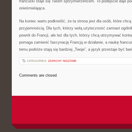
francuski staje się Twoim sprzymierzeńcem. To podejście daje poc
onieśmielająca.
Na koniec warto podkreślić, że ta strona jest dla osób, które chc
przyjemnością. Dla tych, którzy wolą użyteczność zamiast ogólnik
powrót do Francji, ale też dla tych, którzy chcą utrzymywać konta
pomaga zamienić fascynację Francją w działanie, a naukę francus
temu podróże stają się bardziej „Twoje”, a język przestaje być bari
CATEGORIES:
ZAPACHY NISZOWE
Comments are closed.