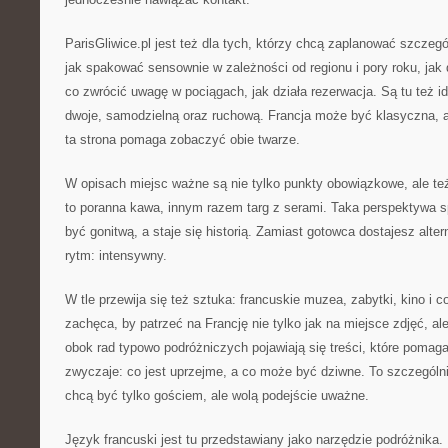
ParisGliwice.pl jest też dla tych, którzy chcą zaplanować szczeg
jak spakować sensownie w zależności od regionu i pory roku, ja
co zwrócić uwagę w pociągach, jak działa rezerwacja. Są tu też i
dwoje, samodzielną oraz ruchową. Francja może być klasyczna, a
ta strona pomaga zobaczyć obie twarze.
W opisach miejsc ważne są nie tylko punkty obowiązkowe, ale t
to poranna kawa, innym razem targ z serami. Taka perspektywa sp
być gonitwą, a staje się historią. Zamiast gotowca dostajesz alt
rytm: intensywny.
W tle przewija się też sztuka: francuskie muzea, zabytki, kino i 
zachęca, by patrzeć na Francję nie tylko jak na miejsce zdjęć, al
obok rad typowo podróżniczych pojawiają się treści, które pomaga
zwyczaje: co jest uprzejme, a co może być dziwne. To szczególni
chcą być tylko gościem, ale wolą podejście uważne.
Język francuski jest tu przedstawiany jako narzędzie podróżnika.