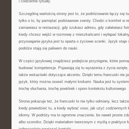
i codzienne rytuały.
Szczególną wartością strony jest to, że podróżowanie łączy się t
tylko o to, by pamiętać podstawowe zwroty. Chodzi o komfort w r
zamawiasz w restauracji, gdy szukasz adresu, gdy załatwiasz for
kiedy chcesz wejść w rozmowę z mieszkańcami i wyłapać lokalny
przyswajanie języka jest tu oparta o życiowe scenki. Język staje
podróże stają się paliwem do nauki.
W części językowej znajdziesz podejście przystępne, które poma
budować kompetencje. Pojawiają się tu wyrażenia z życia wzięte,
także wskazówki dotyczące akcentu. Dzięki temu francuski nie jawi
język, który można oswoić małymi krokami. Nauka jest tu systema
trochę słuchania, trochę powtórek i sporo kontekstu kulturowego.
Strona pokazuje też, że francuski to nie tylko odmiany, lecz takż
kiedy powiedzieć tu, a kiedy wybrać vous; jak użyć codziennych k
idiomy. W podróży ma to ogromne znaczenie, bo nawet proste zda
albo szorstko. Dzięki materiałom tworzonym z myślą o praktyce łat
jednocześnie nawiązać kontakt.