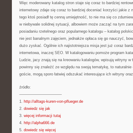
Więc moderowany katalog stron staje się coraz to bardziej rentow
internetowy zdaje się coraz to bardziej doceniać korzyści jakie z 
tego ktoś posiadł tę cenną umiejętność, to nie ma się co zdumiew
w niebywale solidnej sytuacji, albowiem może zacząć na tym zarab
posiadaniu rzetelnego oraz popularnego katalogu – katalog polskic
nie jest banalnym zajęciem, jednakże opłaca się go nauczyć, bo
dużo zyskać. Ogólnie ich najistotniejsza misja jest już coraz bard
internetowa, inaczej SEO. W katalogowaniu pomoże program katal
Ludzie, jacy znają się na kreowaniu katalogów, wpisują witryny w 
powinny się znaleźć ze względu na swoją tematykę, to naturalnie
goście, mogą sporo łatwiej odszukać interesujące ich witryny oraz 
źródło:
———————————
1.
http://alltags-kuren-von-pflueger.de
2.
dowiedz się jak
3.
więcej informacji tutaj
4.
http://alpha666.de
5.
dowiedz się więcej