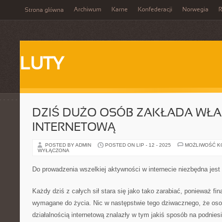
Archiwum
Karne
Konfederacji
Norwegia
R
Strona główna
LUTY
DZIŚ DUŻO OSÓB ZAKŁADA WŁA
INTERNETOWĄ
POSTED BY ADMIN
POSTED ON LIP - 12 - 2025
MOŻLIWOŚĆ 
WYŁĄCZONA
Do prowadzenia wszelkiej aktywności w internecie niezbędna jest 
Każdy dziś z całych sił stara się jako tako zarabiać, ponieważ fi
wymagane do życia. Nic w następstwie tego dziwacznego, że osob
działalnością internetową znalazły w tym jakiś sposób na podnie