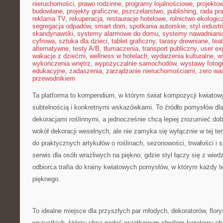
nieruchomości
,
prawo rodzinne
,
programy lojalnościowe
,
projekto
budowlane
,
projekty graficzne
,
pszczelarstwo
,
publishing
,
rada pr
reklama TV
,
rekuperacja
,
restauracje hotelowe
,
rolnictwo ekologic
segregacja odpadów
,
smart dom
,
spotkania autorskie
,
styl industr
skandynawski
,
systemy alarmowe do domu
,
systemy nawadniani
cyfrowa
,
sztuka dla dzieci
,
tablet graficzny
,
tarasy drewniane
,
tea
alternatywne
,
testy A/B
,
tłumaczenia
,
transport publiczny
,
user ex
wakacje z dziećmi
,
wellness w hotelach
,
wydarzenia kulturalne
,
w
wykończenia wnętrz
,
wypożyczalnie samochodów
,
wystawy fotogr
edukacyjne
,
zadaszenia
,
zarządzanie nieruchomościami
,
zero wa
przewodnikiem
Ta platforma to kompendium, w którym świat kompozycji kwiatow
subtelnością i konkretnymi wskazówkami. To źródło pomysłów dla 
dekoracjami roślinnymi, a jednocześnie chcą lepiej zrozumieć dobó
wokół dekoracji weselnych, ale nie zamyka się wyłącznie w tej t
do praktycznych artykułów o roślinach, sezonowości, trwałości 
serwis dla osób wrażliwych na piękno, gdzie styl łączy się z wie
odbiorca trafia do krainy kwiatowych pomysłów, w którym każdy
pięknego.
To idealne miejsce dla przyszłych par młodych, dekoratorów, flory
wszystkich, którzy chcą nadać wyjątkowym chwilom kwiatowy char