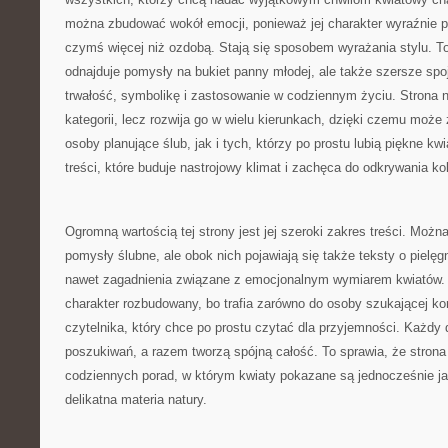
można zbudować wokół emocji, ponieważ jej charakter wyraźnie p
czymś więcej niż ozdobą. Stają się sposobem wyrażania stylu. To 
odnajduje pomysły na bukiet panny młodej, ale także szersze spojr
trwałość, symbolikę i zastosowanie w codziennym życiu. Strona 
kategorii, lecz rozwija go w wielu kierunkach, dzięki czemu moż
osoby planujące ślub, jak i tych, którzy po prostu lubią piękne kw
treści, które buduje nastrojowy klimat i zachęca do odkrywania k
Ogromną wartością tej strony jest jej szeroki zakres treści. Możn
pomysły ślubne, ale obok nich pojawiają się także teksty o pielęgn
nawet zagadnienia związane z emocjonalnym wymiarem kwiatów. 
charakter rozbudowany, bo trafia zarówno do osoby szukającej kon
czytelnika, który chce po prostu czytać dla przyjemności. Każdy 
poszukiwań, a razem tworzą spójną całość. To sprawia, że strona 
codziennych porad, w którym kwiaty pokazane są jednocześnie jak
delikatna materia natury.