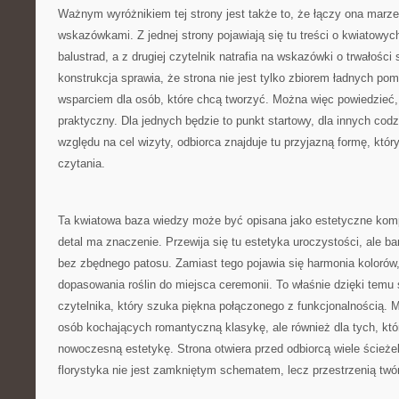
Ważnym wyróżnikiem tej strony jest także to, że łączy ona marze
wskazówkami. Z jednej strony pojawiają się tu treści o kwiatowy
balustrad, a z drugiej czytelnik natrafia na wskazówki o trwałośc
konstrukcja sprawia, że strona nie jest tylko zbiorem ładnych pom
wsparciem dla osób, które chcą tworzyć. Można więc powiedzieć, ż
praktyczny. Dla jednych będzie to punkt startowy, dla innych codzi
względu na cel wizyty, odbiorca znajduje tu przyjazną formę, któ
czytania.
Ta kwiatowa baza wiedzy może być opisana jako estetyczne ko
detal ma znaczenie. Przewija się tu estetyka uroczystości, ale b
bez zbędnego patosu. Zamiast tego pojawia się harmonia kolorów,
dopasowania roślin do miejsca ceremonii. To właśnie dzięki temu
czytelnika, który szuka piękna połączonego z funkcjonalnością. M
osób kochających romantyczną klasykę, ale również dla tych, któ
nowoczesną estetykę. Strona otwiera przed odbiorcą wiele ścieże
florystyka nie jest zamkniętym schematem, lecz przestrzenią twó