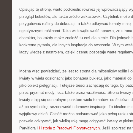
Opisując tę stronę, warto podkreślić również jej wprowadzający wy
przegląd bukietów, ale także źródło wskazówek. Czytelnik może d
przygotować rośliny do dekoracji, a także odkrywać tematy mniej
egzotycznymi roślinami. Taka wielowątkowość sprawia, że stron
charakter, bo każdy może znaleźć tu coś dla siebie. Dla jednych 
konkretne pytania, dla innych inspiracja do tworzenia. W tym właśn
łączy wiedzę z nastrojem, dzięki czemu pozostaje warte regularn
Można więc powiedzieć, że jest to strona dla miłośników roślin i d
kwiaty w wielu odsłonach: jako bohatera bukietu, jako materiał do
jako obiekt pielęgnacji. Tutejsze treści zachęcają do tego, by patr
przez pryzmat mody, lecz także przez wrażliwość. Strona tworzy 
kwiaty stają się centralnym punktem wielu tematów: od ślubów i de
aż po symbolikę, sezonowość i domowe inspiracje. To idealne mi
wyjątkowy dzień. Całość można podsumować jako pełną uroku str
pozwala odkrywać, jak wielką rolę mogą odgrywać kwiaty w pięk
Parviflora i
Historie z Pracowni Florystycznych
. Jeśli spojrzeć na