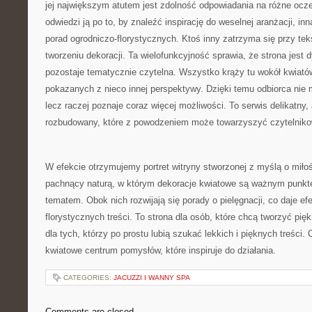
jej największym atutem jest zdolność odpowiadania na różne ocz
odwiedzi ją po to, by znaleźć inspirację do weselnej aranżacji, in
porad ogrodniczo-florystycznych. Ktoś inny zatrzyma się przy t
tworzeniu dekoracji. Ta wielofunkcyjność sprawia, że strona jest
pozostaje tematycznie czytelna. Wszystko krąży tu wokół kwiat
pokazanych z nieco innej perspektywy. Dzięki temu odbiorca nie 
lecz raczej poznaje coraz więcej możliwości. To serwis delikatny,
rozbudowany, które z powodzeniem może towarzyszyć czytelnikow
W efekcie otrzymujemy portret witryny stworzonej z myślą o miłośn
pachnący naturą, w którym dekoracje kwiatowe są ważnym punkte
tematem. Obok nich rozwijają się porady o pielęgnacji, co daje e
florystycznych treści. To strona dla osób, które chcą tworzyć pi
dla tych, którzy po prostu lubią szukać lekkich i pięknych treści.
kwiatowe centrum pomysłów, które inspiruje do działania.
CATEGORIES:
JACUZZI I WANNY SPA
Comments are closed.