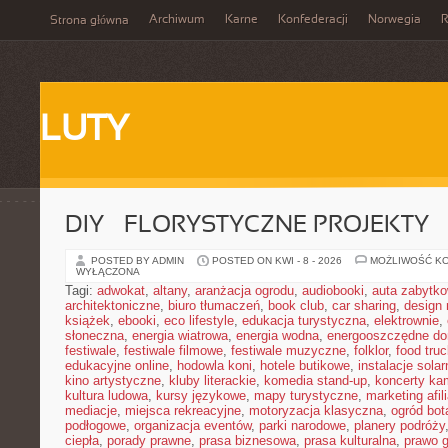
Archiwum
Karne
Konfederacji
Norwegia
R
Strona główna
LUTY
DIY – FLORYSTYCZNE PROJEKTY
POSTED BY ADMIN
POSTED ON KWI - 8 - 2026
MOŻLIWOŚĆ K
WYŁĄCZONA
Tagi:
adwokat
,
altany
,
aranżacja ogrodu
,
audiobooki
,
auta zabytk
architektoniczne
,
biuro tłumaczeń
,
book club
,
car sharing
,
design 
książek
,
ebooki
,
eco lifestyle
,
edukacja turystyczna
,
elektrownie
,
słoneczna
,
energia wiatrowa
,
energia wodna
,
energooszczędne d
festiwale
,
festiwale filmowe
,
festiwale muzyczne
,
folklor
,
food truc
edukacyjne online
,
hodowla koni
,
hotele butikowe
,
instalacje solar
kino artystyczne
,
kluby literackie
,
komedia stand-up
,
koncerty ka
kultura ludowa
,
kursy językowe
,
mapy turystyczne
,
marketing afil
mediacje
,
miejsca rekreacyjne
,
motoryzacja klasyczna
,
ogród bot
podłogowe
,
organizacja eventów
,
parki narodowe
,
planery podróży
ciepła
,
porady prawne
,
prasa biznesowa
,
prasa kulturalna
,
prawo 