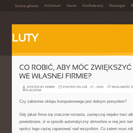
Archiwum
Karne
Konfederacji
Norwegia
R
Strona główna
LUTY
CO ROBIĆ, ABY MÓC ZWIĘKSZY
WE WŁASNEJ FIRMIE?
POSTED BY ADMIN
POSTED ON CZE - 27 - 2025
MOŻLIWOŚĆ 
WYŁĄCZONA
Czy założenie sklepu komputerowego jest dobrym pomysłem?
Gdy jakaś firma się znacznie rozrasta, zazwyczaj niejako traci wł
powiedziane, iż w sposób automatyczny atmosfera w niej jest niem
oprócz tego ciężej zapanować nad wszystkim. Co zatem musi robić 