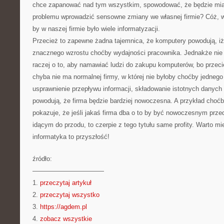
chce zapanować nad tym wszystkim, spowodować, że będzie mia
problemu wprowadzić sensowne zmiany we własnej firmie? Cóż, 
by w naszej firmie było wiele informatyzacji.
Przecież to zapewne żadna tajemnica, że komputery powodują, iż
znacznego wzrostu choćby wydajności pracownika. Jednakże ni
raczej o to, aby namawiać ludzi do zakupu komputerów, bo przec
chyba nie ma normalnej firmy, w której nie byłoby choćby jedne
usprawnienie przepływu informacji, składowanie istotnych danych 
powodują, że firma będzie bardziej nowoczesna. A przykład choćb
pokazuje, że jeśli jakaś firma dba o to by być nowoczesnym prze
idącym do przodu, to czerpie z tego tytułu same profity. Warto m
informatyka to przyszłość!
źródło:
———————————
1.
przeczytaj artykuł
2.
przeczytaj wszystko
3.
https://agdem.pl
4.
zobacz wszystkie