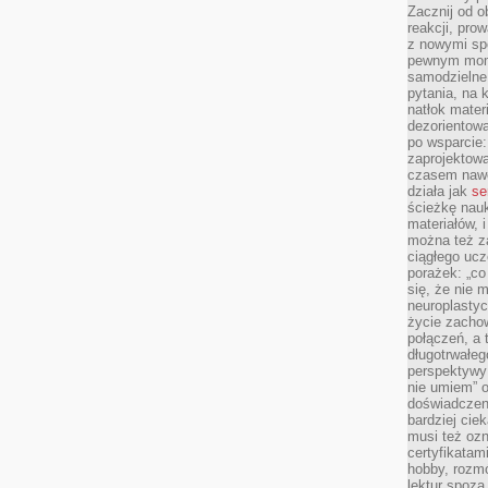
Zacznij od 
reakcji, pro
z nowymi sp
pewnym mome
samodzielne 
pytania, na 
natłok mater
dezorientow
po wsparcie:
zaprojektow
czasem nawe
działa jak
se
ścieżkę nauk
materiałów, 
można też z
ciągłego ucz
porażek: „co 
się, że nie
neuroplasty
życie zacho
połączeń, a 
długotrwałeg
perspektywy 
nie umiem” o
doświadczeni
bardziej cie
musi też ozn
certyfikatam
hobby, rozmó
lektur spoza