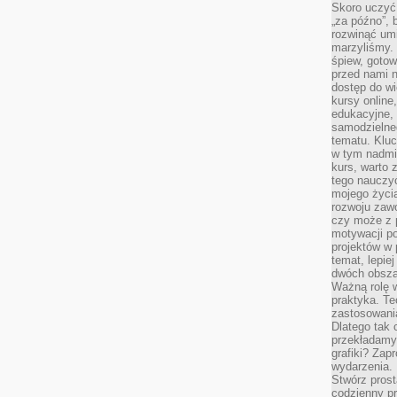
Skoro uczyć 
„za późno”, 
rozwinąć umi
marzyliśmy.
śpiew, gotow
przed nami n
dostęp do wi
kursy online
edukacyjne, 
samodzielne
tematu. Kluc
w tym nadmi
kurs, warto 
tego nauczy
mojego życia
rozwoju zaw
czy może z p
motywacji p
projektów w 
temat, lepie
dwóch obszar
Ważną rolę w
praktyka. Te
zastosowania
Dlatego tak 
przekładamy
grafiki? Zapr
wydarzenia.
Stwórz prost
codzienny pr