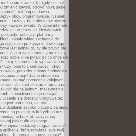
można się zawsze, to nigdy nie jest
by zmienić zawód, odkryć nową pasję,
ejętność, o której od dawna
 Język obcy, programowanie, rysunek,
anie – każdy z tych obszarów otwiera
owy kawałek świata. W dobie internetu
edzy jest większy niż kiedykolwiek:
, podcasty, webinary, platformy
blogi i kanały wideo zachęcają do
go zgłębiania praktycznie dowolnego
zowe jest jednak to, by nie zgubić się
arze. Zanim zapiszemy się na kolejny
zadać sobie kilka pytań: po co chcę się
ć? Jaką zmianę ma to wprowadzić do
? Czy robię to z ciekawości, chęci
odowego, potrzeby zmiany środowiska,
oczucia presji? Jasne określenie
omaga uniknąć porzucania kolejnych
połowie. Zamiast skakać z tematu na
j skupić się na jednym, maksymalnie
ach i konsekwentnie je rozwijać.
 uczeniu się dorosłych odgrywa też
oria jest potrzebna, ale bez
 w działaniu szybko ulatuje z pamięci.
cenne są projekty, w których od razu
 wiedzę na konkret. Uczysz się
ojektuj plakat dla lokalnego
 Poznajesz podstawy programowania?
ą aplikację, która rozwiąże jakiś twój
oblem. Interesuje cię psychologia?