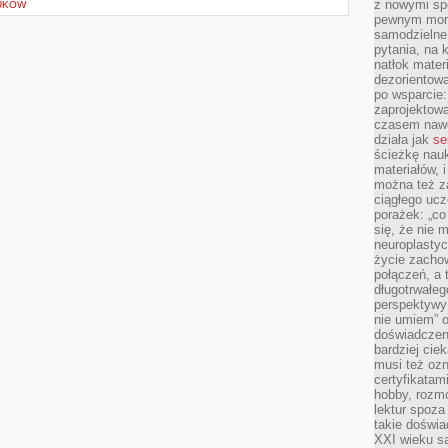
z nowymi sp
UKÓW
pewnym mome
samodzielne 
pytania, na 
natłok mater
dezorientow
po wsparcie:
zaprojektow
czasem nawe
działa jak
se
ścieżkę nauk
materiałów, 
można też z
ciągłego ucz
porażek: „co 
się, że nie
neuroplasty
życie zacho
połączeń, a 
długotrwałeg
perspektywy 
nie umiem” o
doświadczeni
bardziej cie
musi też ozn
certyfikatam
hobby, rozmó
lektur spoza
takie doświa
XXI wieku s