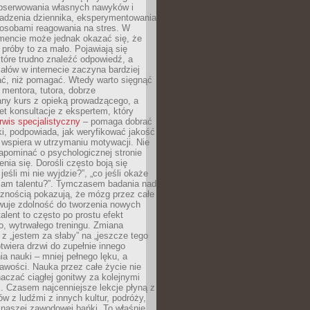
obserwowania własnych nawyków i
wadzenia dziennika, eksperymentowania
osobami reagowania na stres. W
ncie może jednak okazać się, że
próby to za mało. Pojawiają się
które trudno znaleźć odpowiedź, a
iałów w internecie zaczyna bardziej
ać, niż pomagać. Wtedy warto sięgnąć
 mentora, tutora, dobrze
any kurs z opieką prowadzącego, a
t konsultacje z ekspertem, który
rwis specjalistyczny
– pomaga dobrać
i, podpowiada, jak weryfikować jakość
i wspiera w utrzymaniu motywacji. Nie
apominać o psychologicznej stronie
enia się. Dorośli często boją się
jeśli mi nie wyjdzie?”, „co jeśli okaże
 mam talentu?”. Tymczasem badania nad
cznością pokazują, że mózg przez całe
wuje zdolność do tworzenia nowych
talent to często po prostu efekt
o, wytrwałego treningu. Zmiana
z „jestem za słaby” na „jeszcze tego
twiera drzwi do zupełnie innego
a nauki – mniej pełnego lęku, a
kawości. Nauka przez całe życie nie
aczać ciągłej gonitwy za kolejnymi
i. Czasem najcenniejsze lekcje płyną z
w z ludźmi z innych kultur, podróży,
 naszej zawodowej bańki. To właśnie