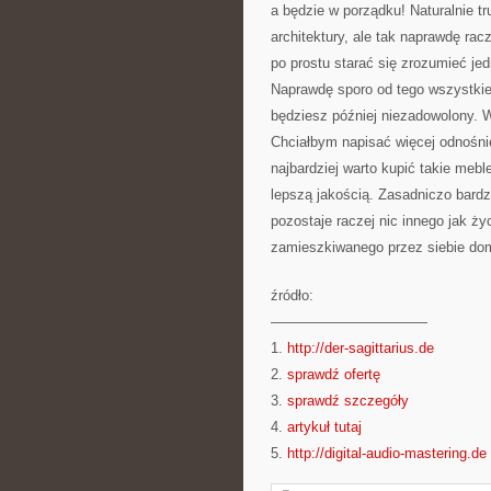
a będzie w porządku! Naturalnie t
architektury, ale tak naprawdę rac
po prostu starać się zrozumieć je
Naprawdę sporo od tego wszystkieg
będziesz później niezadowolony. 
Chciałbym napisać więcej odnośnie
najbardziej warto kupić takie mebl
lepszą jakością. Zasadniczo bardz
pozostaje raczej nic innego jak 
zamieszkiwanego przez siebie do
źródło:
———————————
1.
http://der-sagittarius.de
2.
sprawdź ofertę
3.
sprawdź szczegóły
4.
artykuł tutaj
5.
http://digital-audio-mastering.de