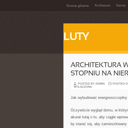
Archiwum
Karne
Strona główna
LUTY
ARCHITEKTURA 
STOPNIU NA NI
POSTED BY ADMIN
POSTED ON 
WYŁĄCZONA
Jak wybudować energooszczędny
Oczywiście wygląd domu, w który
akurat tutaj o to, aby ciągle wpr
by starać się, aby zamieszkiwany