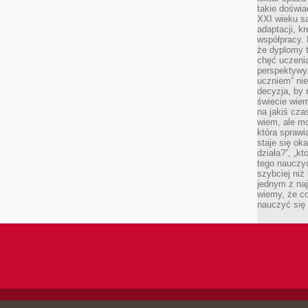
takie doświa
XXI wieku s
adaptacji, k
współpracy.
że dyplomy t
chęć uczenia
perspektywy
uczniem” nie
decyzja, by 
świecie wiem
na jakiś cza
wiem, ale mo
która sprawi
staje się oka
działa?”, „kt
tego nauczyć
szybciej niż
jednym z naj
wiemy, że c
nauczyć się