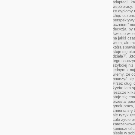
adaptacji, k
współpracy.
że dyplomy t
chęć uczenia
perspektywy
uczniem” nie
decyzja, by 
świecie wiem
na jakiś cza
wiem, ale mo
która sprawi
staje się oka
działa?”, „kt
tego nauczyć
szybciej niż
jednym z naj
wiemy, że c
nauczyć się
Przez długi 
życiu: lata 
jeszcze kilk
staje się co
przestał pas
rynek pracy
zmienia się 
się ryzykuje
całe życie p
zarezerwowan
konieczności
niesie w sob