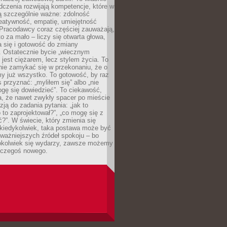
dczenia rozwijają kompetencje, które w
ą szczególnie ważne: zdolność
reatywność, empatię, umiejętność
 Pracodawcy coraz częściej zauważają,
o za mało – liczy się otwarta głowa,
 się i gotowość do zmiany
. Ostatecznie bycie „wiecznym
 jest ciężarem, lecz stylem życia. To
nie zamykać się w przekonaniu, że o
y już wszystko. To gotowość, by raz
s przyznać: „myliłem się” albo „nie
gę się dowiedzieć”. To ciekawość,
a, że nawet zwykły spacer po mieście
zją do zadania pytania: „jak to
o to zaprojektował?”, „co mogę się z
?”. W świecie, który zmienia się
 kiedykolwiek, taka postawa może być
ważniejszych źródeł spokoju – bo
okolwiek się wydarzy, zawsze możemy
 czegoś nowego.