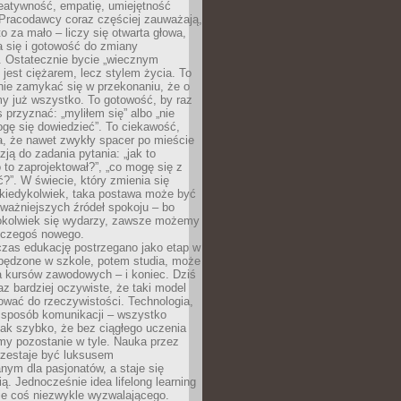
reatywność, empatię, umiejętność
 Pracodawcy coraz częściej zauważają,
o za mało – liczy się otwarta głowa,
 się i gotowość do zmiany
. Ostatecznie bycie „wiecznym
 jest ciężarem, lecz stylem życia. To
nie zamykać się w przekonaniu, że o
y już wszystko. To gotowość, by raz
s przyznać: „myliłem się” albo „nie
gę się dowiedzieć”. To ciekawość,
a, że nawet zwykły spacer po mieście
zją do zadania pytania: „jak to
o to zaprojektował?”, „co mogę się z
?”. W świecie, który zmienia się
 kiedykolwiek, taka postawa może być
ważniejszych źródeł spokoju – bo
okolwiek się wydarzy, zawsze możemy
 czegoś nowego.
czas edukację postrzegano jako etap w
spędzone w szkole, potem studia, może
a kursów zawodowych – i koniec. Dziś
raz bardziej oczywiste, że taki model
ować do rzeczywistości. Technologia,
, sposób komunikacji – wszystko
tak szybko, że bez ciągłego uczenia
my pozostanie w tyle. Nauka przez
rzestaje być luksusem
ym dla pasjonatów, a staje się
ą. Jednocześnie idea lifelong learning
ie coś niezwykle wyzwalającego.