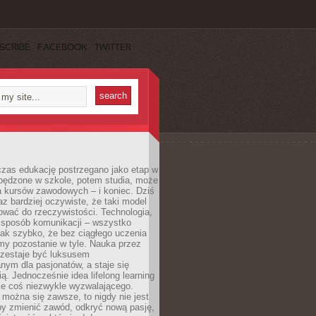
SCRIBE
FACEBOOK
TWITTER
czas edukację postrzegano jako etap w
spędzone w szkole, potem studia, może
a kursów zawodowych – i koniec. Dziś
raz bardziej oczywiste, że taki model
ować do rzeczywistości. Technologia,
, sposób komunikacji – wszystko
tak szybko, że bez ciągłego uczenia
my pozostanie w tyle. Nauka przez
rzestaje być luksusem
ym dla pasjonatów, a staje się
ą. Jednocześnie idea lifelong learning
ie coś niezwykle wyzwalającego.
można się zawsze, to nigdy nie jest
by zmienić zawód, odkryć nową pasję,