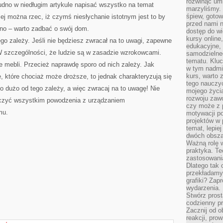
rozwinąć umi
rudno w niedługim artykule napisać wszystko na temat
marzyliśmy.
śpiew, gotow
zej można rzec, iż czymś niesłychanie istotnym jest to by
przed nami n
dno – warto zadbać o swój dom.
dostęp do wi
kursy online
o zależy. Jeśli nie będziesz zwracał na to uwagi, zapewne
edukacyjne, 
W szczególności, że ludzie są w zasadzie wzrokowcami.
samodzielne
tematu. Kluc
 mebli. Przecież naprawdę sporo od nich zależy. Jak
w tym nadmi
kurs, warto 
e, które chociaż może droższe, to jednak charakteryzują się
tego nauczy
o dużo od tego zależy, a więc zwracaj na to uwagę! Nie
mojego życia
rozwoju zaw
życzyć wszystkim powodzenia z urządzaniem
czy może z p
mu.
motywacji p
projektów w 
temat, lepie
dwóch obszar
Ważną rolę w
praktyka. Te
zastosowania
Dlatego tak 
przekładamy
grafiki? Zapr
wydarzenia.
Stwórz prost
codzienny pr
Zacznij od 
reakcji, pro