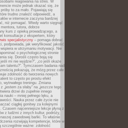
osobami reagowania na stres. W
ncie może jednak okazać się, że
próby to za mało. Pojawiają się
które trudno znaleźć odpowiedź, a
iałów w internecie zaczyna bardziej
ać, niż pomagać. Wtedy warto sięgnąć
 mentora, tutora, dobrze
any kurs z opieką prowadzącego, a
t konsultacje z ekspertem, który
rwis specjalistyczny
– pomaga dobrać
i, podpowiada, jak weryfikować jakość
i wspiera w utrzymaniu motywacji. Nie
apominać o psychologicznej stronie
enia się. Dorośli często boją się
jeśli mi nie wyjdzie?”, „co jeśli okaże
 mam talentu?”. Tymczasem badania nad
cznością pokazują, że mózg przez całe
wuje zdolność do tworzenia nowych
talent to często po prostu efekt
o, wytrwałego treningu. Zmiana
z „jestem za słaby” na „jeszcze tego
twiera drzwi do zupełnie innego
a nauki – mniej pełnego lęku, a
kawości. Nauka przez całe życie nie
aczać ciągłej gonitwy za kolejnymi
i. Czasem najcenniejsze lekcje płyną z
w z ludźmi z innych kultur, podróży,
 naszej zawodowej bańki. To właśnie
dczenia rozwijają kompetencje, które w
ą szczególnie ważne: zdolność