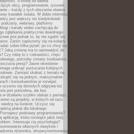
ejętność, o której od dawna
 Język obcy, programowanie, rysunek,
anie – każdy z tych obszarów otwiera
owy kawałek świata. W dobie internetu
edzy jest większy niż kiedykolwiek:
, podcasty, webinary, platformy
blogi i kanały wideo zachęcają do
go zgłębiania praktycznie dowolnego
zowe jest jednak to, by nie zgubić się
arze. Zanim zapiszemy się na kolejny
zadać sobie kilka pytań: po co chcę się
ć? Jaką zmianę ma to wprowadzić do
? Czy robię to z ciekawości, chęci
odowego, potrzeby zmiany środowiska,
oczucia presji? Jasne określenie
omaga uniknąć porzucania kolejnych
połowie. Zamiast skakać z tematu na
j skupić się na jednym, maksymalnie
ach i konsekwentnie je rozwijać.
 uczeniu się dorosłych odgrywa też
oria jest potrzebna, ale bez
 w działaniu szybko ulatuje z pamięci.
cenne są projekty, w których od razu
 wiedzę na konkret. Uczysz się
ojektuj plakat dla lokalnego
 Poznajesz podstawy programowania?
ą aplikację, która rozwiąże jakiś twój
oblem. Interesuje cię psychologia?
obserwowania własnych nawyków i
wadzenia dziennika, eksperymentowania