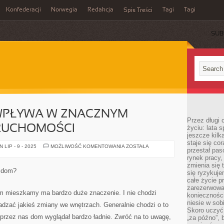
Konfederacji
Norwegia
Redakcja
Tagi
Tagi
Spis Treści
SUB
WPŁYWA W ZNACZNYM
Przez długi 
ERUCHOMOŚCI
życiu: lata 
jeszcze kilk
staje się co
ARCHITEKTURA
LIP - 9 - 2025
MOŻLIWOŚĆ KOMENTOWANIA
ZOSTAŁA
przestał pas
WPŁYWA
W
rynek pracy
ZNACZNYM
zmienia się 
STOPNIU
 dom?
się ryzykuje
NA
NIERUCHOMOŚCI
całe życie p
zarezerwowan
m mieszkamy ma bardzo duże znaczenie. I nie chodzi
konieczności
niesie w sob
owadzać jakieś zmiany we wnętrzach. Generalnie chodzi o to
Skoro uczyć 
 przez nas dom wyglądał bardzo ładnie. Zwróć na to uwagę,
„za późno”, 