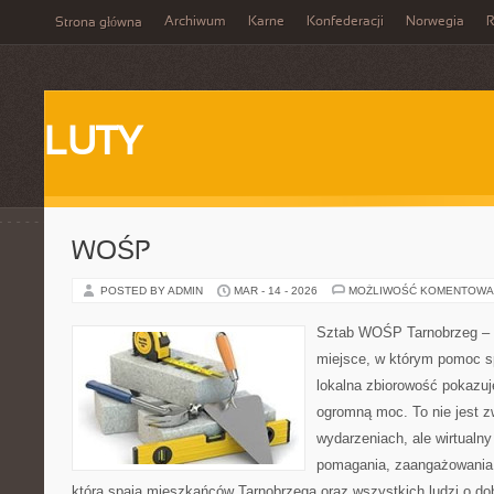
Archiwum
Karne
Konfederacji
Norwegia
R
Strona główna
LUTY
WOŚP
POSTED BY ADMIN
MAR - 14 - 2026
MOŻLIWOŚĆ KOMENTOWA
Sztab WOŚP Tarnobrzeg – G
miejsce, w którym pomoc s
lokalna zbiorowość pokazuj
ogromną moc. To nie jest z
wydarzeniach, ale wirtualny
pomagania, zaangażowania 
która spaja mieszkańców Tarnobrzega oraz wszystkich ludzi o dob