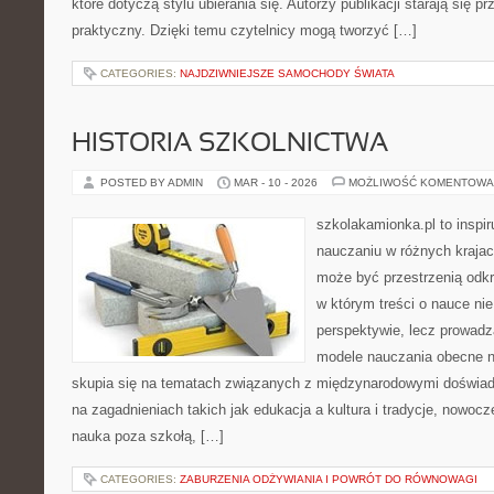
które dotyczą stylu ubierania się. Autorzy publikacji starają się 
praktyczny. Dzięki temu czytelnicy mogą tworzyć […]
CATEGORIES:
NAJDZIWNIEJSZE SAMOCHODY ŚWIATA
HISTORIA SZKOLNICTWA
POSTED BY ADMIN
MAR - 10 - 2026
MOŻLIWOŚĆ KOMENTOWA
szkolakamionka.pl to inspir
nauczaniu w różnych krajac
może być przestrzenią odkr
w którym treści o nauce nie
perspektywie, lecz prowadz
modele nauczania obecne n
skupia się na tematach związanych z międzynarodowymi doświad
na zagadnieniach takich jak edukacja a kultura i tradycje, nowoc
nauka poza szkołą, […]
CATEGORIES:
ZABURZENIA ODŻYWIANIA I POWRÓT DO RÓWNOWAGI