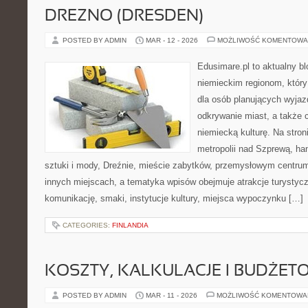
DREZNO (DRESDEN)
POSTED BY ADMIN
MAR - 12 - 2026
MOŻLIWOŚĆ KOMENTOWA
Edusimare.pl to aktualny b
niemieckim regionom, któr
dla osób planujących wyjazd
odkrywanie miast, a także 
niemiecką kulturę. Na stroni
metropolii nad Szprewą, ha
sztuki i mody, Dreźnie, mieście zabytków, przemysłowym centrum
innych miejscach, a tematyka wpisów obejmuje atrakcje turystycz
komunikację, smaki, instytucje kultury, miejsca wypoczynku […]
CATEGORIES:
FINLANDIA
KOSZTY, KALKULACJE I BUDŻET
POSTED BY ADMIN
MAR - 11 - 2026
MOŻLIWOŚĆ KOMENTOWA