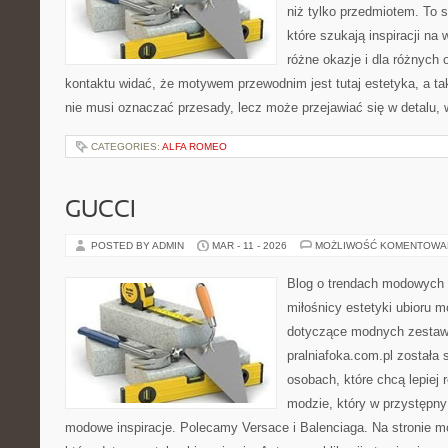
niż tylko przedmiotem. To 
które szukają inspiracji n
różne okazje i dla różnych
kontaktu widać, że motywem przewodnim jest tutaj estetyka, a ta
nie musi oznaczać przesady, lecz może przejawiać się w detalu, 
CATEGORIES:
ALFA ROMEO
GUCCI
POSTED BY ADMIN
MAR - 11 - 2026
MOŻLIWOŚĆ KOMENTOWA
Blog o trendach modowych 
miłośnicy estetyki ubioru 
dotyczące modnych zestaw
pralniafoka.com.pl została
osobach, które chcą lepiej 
modzie, który w przystępn
modowe inspiracje. Polecamy Versace i Balenciaga. Na stronie m