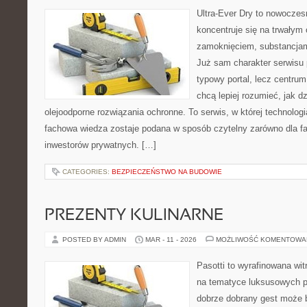
Ultra-Ever Dry to nowoczesn
koncentruje się na trwałym 
zamoknięciem, substancjam
Już sam charakter serwisu p
typowy portal, lecz centrum 
chcą lepiej rozumieć, jak dz
olejoodporne rozwiązania ochronne. To serwis, w której technologi
fachowa wiedza zostaje podana w sposób czytelny zarówno dla fa
inwestorów prywatnych. […]
CATEGORIES:
BEZPIECZEŃSTWO NA BUDOWIE
PREZENTY KULINARNE
POSTED BY ADMIN
MAR - 11 - 2026
MOŻLIWOŚĆ KOMENTOWA
Pasotti to wyrafinowana wit
na tematyce luksusowych p
dobrze dobrany gest może 