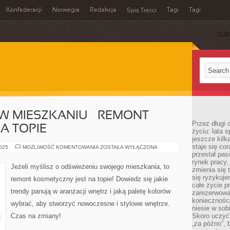
Konfederacji
Norwegia
Redakcja
Tagi
Tagi
Spis Treści
SUB
 W MIESZKANIU – REMONT
Przez długi 
A TOPIE
życiu: lata 
jeszcze kilk
staje się co
WIELKIE
2025
MOŻLIWOŚĆ KOMENTOWANIA
ZOSTAŁA WYŁĄCZONA
ZMIANY
przestał pas
W
rynek pracy
MIESZKANIU
Jeżeli myślisz o odświeżeniu swojego mieszkania, to
zmienia się 
–
REMONT
się ryzykuje
remont kosmetyczny jest na topie! Dowiedz się jakie
KOSMETYCZNY
całe życie p
NA
trendy panują w aranżacji wnętrz i jaką paletę kolorów
TOPIE
zarezerwowan
konieczności
wybrać, aby stworzyć nowoczesne i stylowe wnętrze.
niesie w sob
Czas na zmiany!
Skoro uczyć 
„za późno”, 