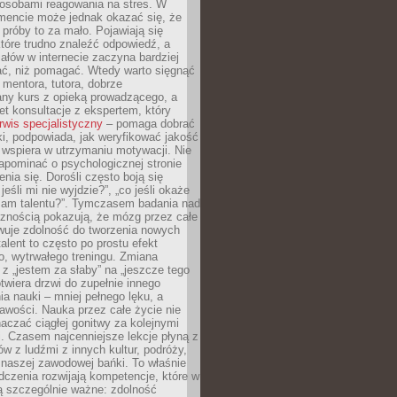
osobami reagowania na stres. W
ncie może jednak okazać się, że
próby to za mało. Pojawiają się
które trudno znaleźć odpowiedź, a
iałów w internecie zaczyna bardziej
ać, niż pomagać. Wtedy warto sięgnąć
 mentora, tutora, dobrze
any kurs z opieką prowadzącego, a
t konsultacje z ekspertem, który
rwis specjalistyczny
– pomaga dobrać
i, podpowiada, jak weryfikować jakość
i wspiera w utrzymaniu motywacji. Nie
apominać o psychologicznej stronie
enia się. Dorośli często boją się
jeśli mi nie wyjdzie?”, „co jeśli okaże
 mam talentu?”. Tymczasem badania nad
cznością pokazują, że mózg przez całe
wuje zdolność do tworzenia nowych
talent to często po prostu efekt
o, wytrwałego treningu. Zmiana
z „jestem za słaby” na „jeszcze tego
twiera drzwi do zupełnie innego
a nauki – mniej pełnego lęku, a
kawości. Nauka przez całe życie nie
aczać ciągłej gonitwy za kolejnymi
i. Czasem najcenniejsze lekcje płyną z
w z ludźmi z innych kultur, podróży,
 naszej zawodowej bańki. To właśnie
dczenia rozwijają kompetencje, które w
ą szczególnie ważne: zdolność