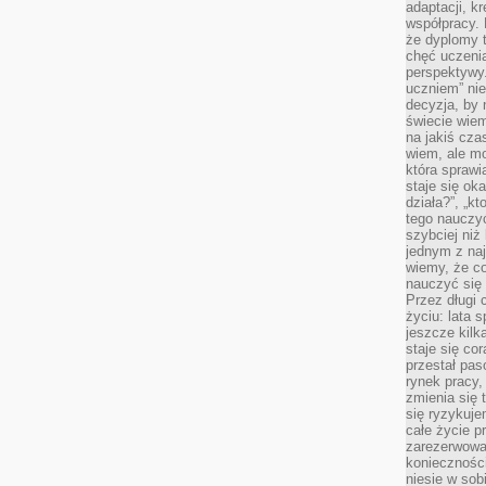
adaptacji, k
współpracy.
że dyplomy t
chęć uczenia
perspektywy
uczniem” nie
decyzja, by 
świecie wiem
na jakiś cza
wiem, ale mo
która sprawi
staje się oka
działa?”, „kt
tego nauczyć
szybciej niż
jednym z naj
wiemy, że c
nauczyć się
Przez długi 
życiu: lata 
jeszcze kilk
staje się co
przestał pas
rynek pracy
zmienia się 
się ryzykuje
całe życie p
zarezerwowan
konieczności
niesie w sob