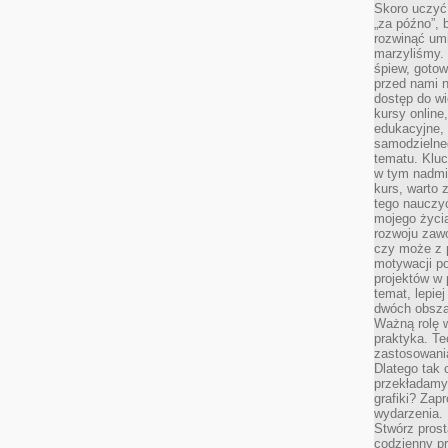
Skoro uczyć 
„za późno”, 
rozwinąć umi
marzyliśmy.
śpiew, gotow
przed nami n
dostęp do wi
kursy online
edukacyjne, 
samodzielne
tematu. Kluc
w tym nadmi
kurs, warto 
tego nauczy
mojego życia
rozwoju zaw
czy może z p
motywacji p
projektów w 
temat, lepie
dwóch obszar
Ważną rolę w
praktyka. Te
zastosowania
Dlatego tak 
przekładamy
grafiki? Zapr
wydarzenia.
Stwórz prost
codzienny pr