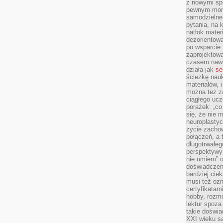
z nowymi sp
pewnym mome
samodzielne 
pytania, na 
natłok mater
dezorientow
po wsparcie:
zaprojektow
czasem nawe
działa jak
se
ścieżkę nauk
materiałów, 
można też z
ciągłego ucz
porażek: „co 
się, że nie
neuroplasty
życie zacho
połączeń, a 
długotrwałeg
perspektywy 
nie umiem” o
doświadczeni
bardziej cie
musi też ozn
certyfikatam
hobby, rozmó
lektur spoza
takie doświa
XXI wieku s