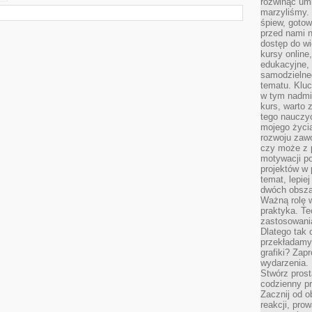
rozwinąć umi
marzyliśmy.
śpiew, gotow
przed nami n
dostęp do wi
kursy online
edukacyjne, 
samodzielne
tematu. Kluc
w tym nadmi
kurs, warto 
tego nauczy
mojego życia
rozwoju zaw
czy może z p
motywacji p
projektów w 
temat, lepie
dwóch obszar
Ważną rolę w
praktyka. Te
zastosowania
Dlatego tak 
przekładamy
grafiki? Zapr
wydarzenia.
Stwórz prost
codzienny pr
Zacznij od 
reakcji, pro