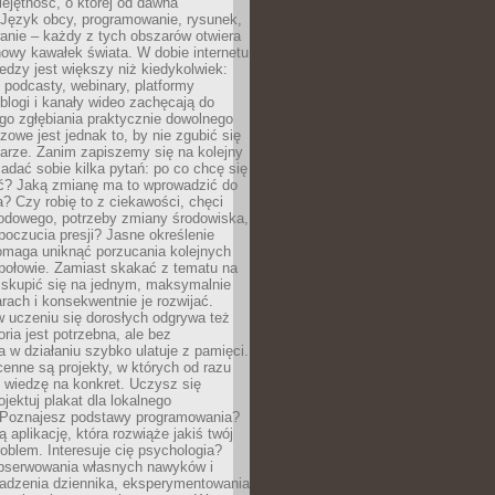
ejętność, o której od dawna
 Język obcy, programowanie, rysunek,
anie – każdy z tych obszarów otwiera
owy kawałek świata. W dobie internetu
edzy jest większy niż kiedykolwiek:
, podcasty, webinary, platformy
blogi i kanały wideo zachęcają do
go zgłębiania praktycznie dowolnego
zowe jest jednak to, by nie zgubić się
arze. Zanim zapiszemy się na kolejny
zadać sobie kilka pytań: po co chcę się
ć? Jaką zmianę ma to wprowadzić do
? Czy robię to z ciekawości, chęci
odowego, potrzeby zmiany środowiska,
oczucia presji? Jasne określenie
omaga uniknąć porzucania kolejnych
połowie. Zamiast skakać z tematu na
j skupić się na jednym, maksymalnie
ach i konsekwentnie je rozwijać.
 uczeniu się dorosłych odgrywa też
oria jest potrzebna, ale bez
 w działaniu szybko ulatuje z pamięci.
cenne są projekty, w których od razu
 wiedzę na konkret. Uczysz się
ojektuj plakat dla lokalnego
 Poznajesz podstawy programowania?
ą aplikację, która rozwiąże jakiś twój
oblem. Interesuje cię psychologia?
obserwowania własnych nawyków i
wadzenia dziennika, eksperymentowania