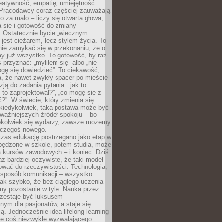
reatywność, empatię, umiejętność
 Pracodawcy coraz częściej zauważają,
o za mało – liczy się otwarta głowa,
 się i gotowość do zmiany
. Ostatecznie bycie „wiecznym
 jest ciężarem, lecz stylem życia. To
nie zamykać się w przekonaniu, że o
y już wszystko. To gotowość, by raz
s przyznać: „myliłem się” albo „nie
gę się dowiedzieć”. To ciekawość,
a, że nawet zwykły spacer po mieście
zją do zadania pytania: „jak to
o to zaprojektował?”, „co mogę się z
?”. W świecie, który zmienia się
 kiedykolwiek, taka postawa może być
ważniejszych źródeł spokoju – bo
okolwiek się wydarzy, zawsze możemy
 czegoś nowego.
czas edukację postrzegano jako etap w
spędzone w szkole, potem studia, może
a kursów zawodowych – i koniec. Dziś
raz bardziej oczywiste, że taki model
ować do rzeczywistości. Technologia,
, sposób komunikacji – wszystko
tak szybko, że bez ciągłego uczenia
my pozostanie w tyle. Nauka przez
rzestaje być luksusem
ym dla pasjonatów, a staje się
ą. Jednocześnie idea lifelong learning
ie coś niezwykle wyzwalającego.