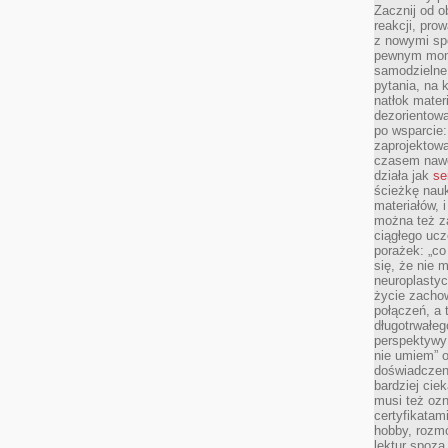
Zacznij od 
reakcji, pro
z nowymi sp
pewnym mome
samodzielne 
pytania, na 
natłok mater
dezorientow
po wsparcie:
zaprojektow
czasem nawe
działa jak
se
ścieżkę nauk
materiałów, 
można też z
ciągłego ucz
porażek: „co 
się, że nie
neuroplasty
życie zacho
połączeń, a 
długotrwałeg
perspektywy 
nie umiem” o
doświadczeni
bardziej cie
musi też ozn
certyfikatam
hobby, rozmó
lektur spoza