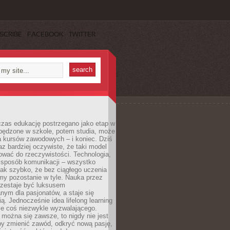
SCRIBE
FACEBOOK
TWITTER
czas edukację postrzegano jako etap w
spędzone w szkole, potem studia, może
a kursów zawodowych – i koniec. Dziś
raz bardziej oczywiste, że taki model
ować do rzeczywistości. Technologia,
, sposób komunikacji – wszystko
tak szybko, że bez ciągłego uczenia
my pozostanie w tyle. Nauka przez
rzestaje być luksusem
ym dla pasjonatów, a staje się
ą. Jednocześnie idea lifelong learning
ie coś niezwykle wyzwalającego.
można się zawsze, to nigdy nie jest
by zmienić zawód, odkryć nową pasję,