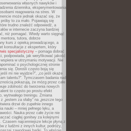
obserwowania własnych nawyków i
wadzenia dziennika, eksperymentowania
osobami reagowania na stres. W
ncie może jednak okazać się, że
próby to za mało. Pojawiają się
które trudno znaleźć odpowiedź, a
iałów w internecie zaczyna bardziej
ać, niż pomagać. Wtedy warto sięgnąć
 mentora, tutora, dobrze
any kurs z opieką prowadzącego, a
t konsultacje z ekspertem, który
rwis specjalistyczny
– pomaga dobrać
i, podpowiada, jak weryfikować jakość
i wspiera w utrzymaniu motywacji. Nie
apominać o psychologicznej stronie
enia się. Dorośli często boją się
jeśli mi nie wyjdzie?”, „co jeśli okaże
 mam talentu?”. Tymczasem badania nad
cznością pokazują, że mózg przez całe
wuje zdolność do tworzenia nowych
talent to często po prostu efekt
o, wytrwałego treningu. Zmiana
z „jestem za słaby” na „jeszcze tego
twiera drzwi do zupełnie innego
a nauki – mniej pełnego lęku, a
kawości. Nauka przez całe życie nie
aczać ciągłej gonitwy za kolejnymi
i. Czasem najcenniejsze lekcje płyną z
w z ludźmi z innych kultur, podróży,
 naszej zawodowej bańki. To właśnie