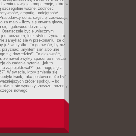
dczenia rozwijają kompetencje, które w
ą szczególnie ważne: zdolność
reatywność, empatię, umiejętność
 Pracodawcy coraz częściej zauważają,
o za mało – liczy się otwarta głowa,
 się i gotowość do zmiany
. Ostatecznie bycie „wiecznym
 jest ciężarem, lecz stylem życia. To
nie zamykać się w przekonaniu, że o
y już wszystko. To gotowość, by raz
s przyznać: „myliłem się” albo „nie
gę się dowiedzieć”. To ciekawość,
a, że nawet zwykły spacer po mieście
zją do zadania pytania: „jak to
o to zaprojektował?”, „co mogę się z
?”. W świecie, który zmienia się
 kiedykolwiek, taka postawa może być
ważniejszych źródeł spokoju – bo
okolwiek się wydarzy, zawsze możemy
 czegoś nowego.