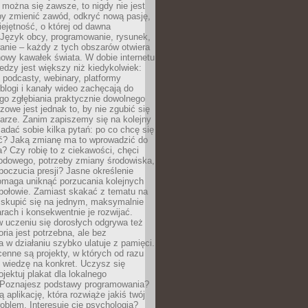
można się zawsze, to nigdy nie jest
by zmienić zawód, odkryć nową pasję,
ejętność, o której od dawna
 Język obcy, programowanie, rysunek,
anie – każdy z tych obszarów otwiera
owy kawałek świata. W dobie internetu
edzy jest większy niż kiedykolwiek:
, podcasty, webinary, platformy
blogi i kanały wideo zachęcają do
go zgłębiania praktycznie dowolnego
zowe jest jednak to, by nie zgubić się
arze. Zanim zapiszemy się na kolejny
zadać sobie kilka pytań: po co chcę się
ć? Jaką zmianę ma to wprowadzić do
? Czy robię to z ciekawości, chęci
odowego, potrzeby zmiany środowiska,
oczucia presji? Jasne określenie
omaga uniknąć porzucania kolejnych
połowie. Zamiast skakać z tematu na
j skupić się na jednym, maksymalnie
ach i konsekwentnie je rozwijać.
 uczeniu się dorosłych odgrywa też
oria jest potrzebna, ale bez
 w działaniu szybko ulatuje z pamięci.
cenne są projekty, w których od razu
 wiedzę na konkret. Uczysz się
ojektuj plakat dla lokalnego
 Poznajesz podstawy programowania?
ą aplikację, która rozwiąże jakiś twój
oblem. Interesuje cię psychologia?