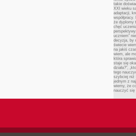
takie doświa
XXI wieku s
adaptacji, k
współpracy.
że dyplomy t
chęć uczenia
perspektywy
uczniem” nie
decyzja, by 
świecie wiem
na jakiś cza
wiem, ale mo
która sprawi
staje się oka
działa?”, „kt
tego nauczyć
szybciej niż
jednym z naj
wiemy, że c
nauczyć się