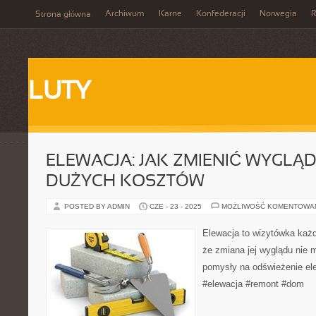
Archiwum
Karne
Konfederacji
Norwegia
R
Strona główna
LUTY
ELEWACJA: JAK ZMIENIĆ WYGLĄ
DUŻYCH KOSZTÓW
POSTED BY ADMIN
CZE - 23 - 2025
MOŻLIWOŚĆ KOMENTOWA
Elewacja to wizytówka każ
że zmiana jej wyglądu nie 
pomysły na odświeżenie el
#elewacja #remont #dom