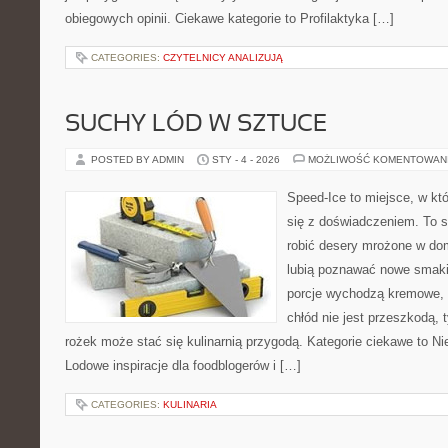
obiegowych opinii. Ciekawe kategorie to Profilaktyka […]
CATEGORIES:
CZYTELNICY ANALIZUJĄ
SUCHY LÓD W SZTUCE
POSTED BY ADMIN
STY - 4 - 2026
MOŻLIWOŚĆ KOMENTOWAN
Speed-Ice to miejsce, w kt
się z doświadczeniem. To s
robić desery mrożone w dom
lubią poznawać nowe smaki 
porcje wychodzą kremowe, a
chłód nie jest przeszkodą, 
rożek może stać się kulinarnią przygodą. Kategorie ciekawe to N
Lodowe inspiracje dla foodblogerów i […]
CATEGORIES:
KULINARIA