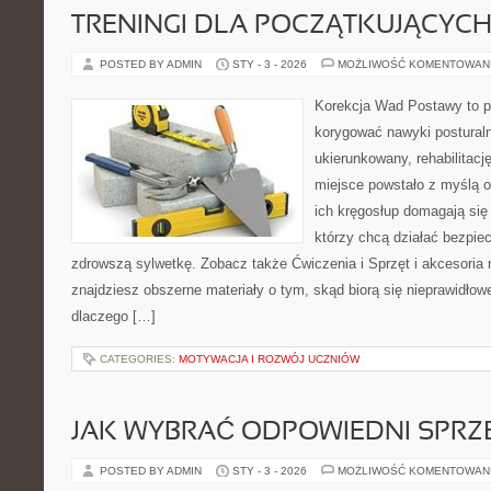
TRENINGI DLA POCZĄTKUJĄCYC
POSTED BY ADMIN
STY - 3 - 2026
MOŻLIWOŚĆ KOMENTOWAN
Korekcja Wad Postawy to pr
korygować nawyki postural
ukierunkowany, rehabilitację
miejsce powstało z myślą o
ich kręgosłup domagają się 
którzy chcą działać bezpie
zdrowszą sylwetkę. Zobacz także Ćwiczenia i Sprzęt i akcesoria re
znajdziesz obszerne materiały o tym, skąd biorą się nieprawidłowe
dlaczego […]
CATEGORIES:
MOTYWACJA I ROZWÓJ UCZNIÓW
JAK WYBRAĆ ODPOWIEDNI SPRZ
POSTED BY ADMIN
STY - 3 - 2026
MOŻLIWOŚĆ KOMENTOWAN