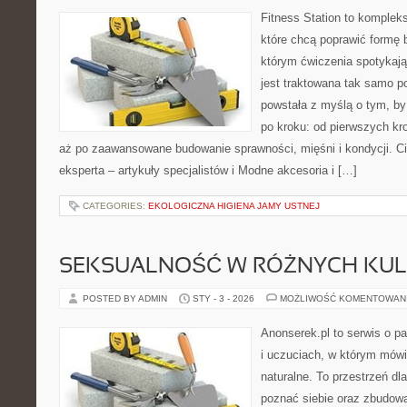
Fitness Station to komplek
które chcą poprawić formę 
którym ćwiczenia spotykają 
jest traktowana tak samo po
powstała z myślą o tym, by
po kroku: od pierwszych kr
aż po zaawansowane budowanie sprawności, mięśni i kondycji. Ci
eksperta – artykuły specjalistów i Modne akcesoria i […]
CATEGORIES:
EKOLOGICZNA HIGIENA JAMY USTNEJ
SEKSUALNOŚĆ W RÓŻNYCH KU
POSTED BY ADMIN
STY - 3 - 2026
MOŻLIWOŚĆ KOMENTOWAN
Anonserek.pl to serwis o p
i uczuciach, w którym mówi
naturalne. To przestrzeń dla
poznać siebie oraz zbudowa