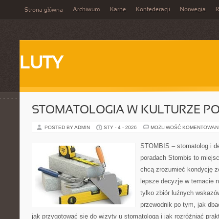
Archiwum
Karne
Konfederacji
Norwegia
R
Strona główna
LUTY
STOMATOLOGIA W KULTURZE P
POSTED BY ADMIN
STY - 4 - 2026
MOŻLIWOŚĆ KOMENTOWAN
STOMBIS – stomatolog i de
poradach Stombis to miejsc
chcą zrozumieć kondycję z
lepsze decyzje w temacie n
tylko zbiór luźnych wskaz
przewodnik po tym, jak dba
jak przygotować się do wizyty u stomatologa i jak rozróżniać pra