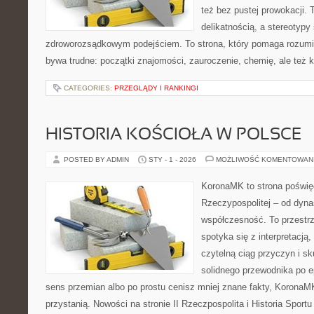
też bez pustej prowokacji. 
delikatnością, a stereotypy
zdroworozsądkowym podejściem. To strona, który pomaga rozumi
bywa trudne: początki znajomości, zauroczenie, chemię, ale też kr
CATEGORIES:
PRZEGLĄDY I RANKINGI
HISTORIA KOŚCIOŁA W POLSCE
POSTED BY ADMIN
STY - 1 - 2026
MOŻLIWOŚĆ KOMENTOWAN
KoronaMK to strona poświę
Rzeczypospolitej – od dynas
współczesność. To przestrz
spotyka się z interpretacją,
czytelną ciąg przyczyn i sk
solidnego przewodnika po 
sens przemian albo po prostu cenisz mniej znane fakty, KoronaM
przystanią. Nowości na stronie II Rzeczpospolita i Historia Sport