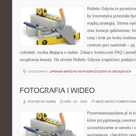
Rolletic Gdynia to przestrz
by kosmetyka przestała być
mądrą strategią. Strona opi
oraz kuracje gabinetowe, k
cerę i krok po kroku budow
centrum jest naskórek – jej 
człowiek: osoba dbająca o siebie. Zobacz koniecznie FAQ i porad
urządzenia beauty. Na stronie Rolletic Gdynia znajdziesz podejści
CATEGORIES:
UPRAWA WARZYW NA PODWYŻSZONYCH GRZĄDKACH
FOTOGRAFIA I WIDEO
POSTED BY ADMIN
GRU - 31 - 2025
MOŻLIWOŚĆ KOMENTOWA
Przemowieniaslubne.pl to k
które przygotowują ceremon
uczestniczenie w weselu i 
wystąpienia, checklisty oraz