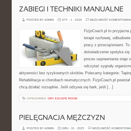
ZABIEGI I TECHNIKI MANUALNE
POSTED BY ADMIN
STY - 1 - 2026
MOŻLIWOŚĆ KOMENTOWAN
FizjoCoach.pl to przyjazna
terapii ruchowej, odbudowi
pracy z przeciążeniami. To
doświadczenie spotyka się
proces usprawniania staje 
odczytać sygnały organizmu
aktywności bez ryzykownych skrótów. Polecamy kategorie: Tapin
Rehabilitacja w chorobach reumatycznych. FizjoCoach.pl powstał
chcą działać rozsądnie. Jeśli odzywa się bark, jeśli […]
CATEGORIES:
GRY ESCAPE ROOM
PIELĘGNACJA MĘŻCZYZN
POSTED BY ADMIN
GRU - 31 - 2025
MOŻLIWOŚĆ KOMENTOWA