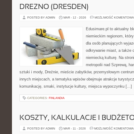
DREZNO (DRESDEN)
POSTED BY ADMIN
MAR - 12 - 2026
MOŻLIWOŚĆ KOMENTOWA
Edusimare.pl to aktualny b
niemieckim regionom, któr
dla osób planujących wyjazd
odkrywanie miast, a także 
niemiecką kulturę. Na stroni
metropolii nad Szprewą, ha
sztuki i mody, Dreźnie, mieście zabytków, przemysłowym centrum
innych miejscach, a tematyka wpisów obejmuje atrakcje turystycz
komunikację, smaki, instytucje kultury, miejsca wypoczynku […]
CATEGORIES:
FINLANDIA
KOSZTY, KALKULACJE I BUDŻET
POSTED BY ADMIN
MAR - 11 - 2026
MOŻLIWOŚĆ KOMENTOWA