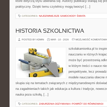
które dotyczą stylu ubierania się. Autorzy publikacji starają się 
praktyczny. Dzięki temu czytelnicy mogą tworzyć […]
CATEGORIES:
NAJDZIWNIEJSZE SAMOCHODY ŚWIATA
HISTORIA SZKOLNICTWA
POSTED BY ADMIN
MAR - 10 - 2026
MOŻLIWOŚĆ KOMENTOWA
szkolakamionka.pl to inspir
nauczaniu w różnych krajac
może być przestrzenią odkr
w którym treści o nauce nie
perspektywie, lecz prowadz
modele nauczania obecne n
skupia się na tematach związanych z międzynarodowymi doświad
na zagadnieniach takich jak edukacja a kultura i tradycje, nowoc
nauka poza szkołą, […]
CATEGORIES:
ZABURZENIA ODŻYWIANIA I POWRÓT DO RÓWNOWAGI