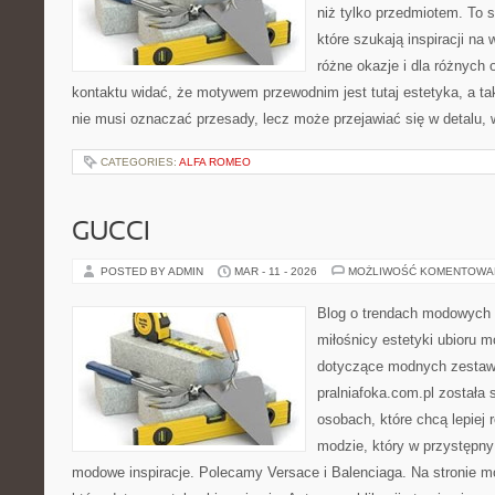
niż tylko przedmiotem. To 
które szukają inspiracji n
różne okazje i dla różnych
kontaktu widać, że motywem przewodnim jest tutaj estetyka, a ta
nie musi oznaczać przesady, lecz może przejawiać się w detalu, 
CATEGORIES:
ALFA ROMEO
GUCCI
POSTED BY ADMIN
MAR - 11 - 2026
MOŻLIWOŚĆ KOMENTOWA
Blog o trendach modowych 
miłośnicy estetyki ubioru 
dotyczące modnych zestaw
pralniafoka.com.pl została
osobach, które chcą lepiej 
modzie, który w przystępn
modowe inspiracje. Polecamy Versace i Balenciaga. Na stronie m