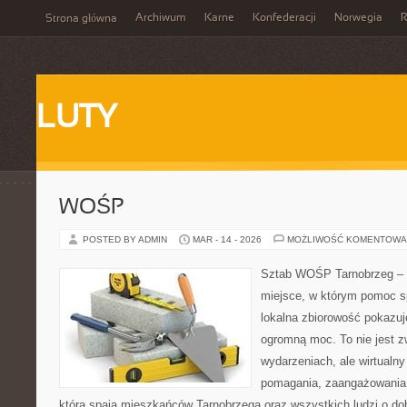
Archiwum
Karne
Konfederacji
Norwegia
R
Strona główna
LUTY
WOŚP
POSTED BY ADMIN
MAR - 14 - 2026
MOŻLIWOŚĆ KOMENTOWA
Sztab WOŚP Tarnobrzeg – G
miejsce, w którym pomoc s
lokalna zbiorowość pokazuj
ogromną moc. To nie jest z
wydarzeniach, ale wirtualny
pomagania, zaangażowania 
która spaja mieszkańców Tarnobrzega oraz wszystkich ludzi o dob