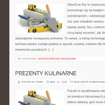
Ultra-Ever Dry to nowoczesn
koncentruje się na trwałym 
zamoknięciem, substancjam
Już sam charakter serwisu p
typowy portal, lecz centrum 
chcą lepiej rozumieć, jak dz
olejoodporne rozwiązania ochronne. To serwis, w której technologi
fachowa wiedza zostaje podana w sposób czytelny zarówno dla fa
inwestorów prywatnych. […]
CATEGORIES:
BEZPIECZEŃSTWO NA BUDOWIE
PREZENTY KULINARNE
POSTED BY ADMIN
MAR - 11 - 2026
MOŻLIWOŚĆ KOMENTOWA
Pasotti to wyrafinowana wit
na tematyce luksusowych p
dobrze dobrany gest może 