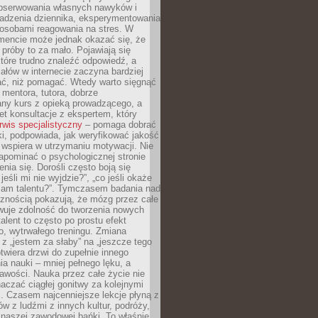
obserwowania własnych nawyków i
wadzenia dziennika, eksperymentowania
osobami reagowania na stres. W
ncie może jednak okazać się, że
próby to za mało. Pojawiają się
które trudno znaleźć odpowiedź, a
iałów w internecie zaczyna bardziej
ać, niż pomagać. Wtedy warto sięgnąć
 mentora, tutora, dobrze
any kurs z opieką prowadzącego, a
t konsultacje z ekspertem, który
rwis specjalistyczny
– pomaga dobrać
i, podpowiada, jak weryfikować jakość
i wspiera w utrzymaniu motywacji. Nie
apominać o psychologicznej stronie
enia się. Dorośli często boją się
jeśli mi nie wyjdzie?”, „co jeśli okaże
 mam talentu?”. Tymczasem badania nad
cznością pokazują, że mózg przez całe
wuje zdolność do tworzenia nowych
talent to często po prostu efekt
o, wytrwałego treningu. Zmiana
z „jestem za słaby” na „jeszcze tego
twiera drzwi do zupełnie innego
a nauki – mniej pełnego lęku, a
kawości. Nauka przez całe życie nie
aczać ciągłej gonitwy za kolejnymi
i. Czasem najcenniejsze lekcje płyną z
w z ludźmi z innych kultur, podróży,
 naszej zawodowej bańki. To właśnie