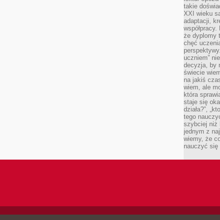
takie doświa
XXI wieku s
adaptacji, k
współpracy.
że dyplomy t
chęć uczenia
perspektywy
uczniem” nie
decyzja, by 
świecie wiem
na jakiś cza
wiem, ale mo
która sprawi
staje się oka
działa?”, „kt
tego nauczyć
szybciej niż
jednym z naj
wiemy, że c
nauczyć się