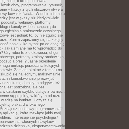
ejętność, o której od dawna
 Język obcy, programowanie, rysunek,
anie – każdy z tych obszarów otwiera
owy kawałek świata. W dobie internetu
edzy jest większy niż kiedykolwiek:
, podcasty, webinary, platformy
blogi i kanały wideo zachęcają do
go zgłębiania praktycznie dowolnego
zowe jest jednak to, by nie zgubić się
arze. Zanim zapiszemy się na kolejny
zadać sobie kilka pytań: po co chcę się
ć? Jaką zmianę ma to wprowadzić do
? Czy robię to z ciekawości, chęci
odowego, potrzeby zmiany środowiska,
oczucia presji? Jasne określenie
omaga uniknąć porzucania kolejnych
połowie. Zamiast skakać z tematu na
j skupić się na jednym, maksymalnie
ach i konsekwentnie je rozwijać.
 uczeniu się dorosłych odgrywa też
oria jest potrzebna, ale bez
 w działaniu szybko ulatuje z pamięci.
cenne są projekty, w których od razu
 wiedzę na konkret. Uczysz się
ojektuj plakat dla lokalnego
 Poznajesz podstawy programowania?
ą aplikację, która rozwiąże jakiś twój
oblem. Interesuje cię psychologia?
obserwowania własnych nawyków i
wadzenia dziennika, eksperymentowania