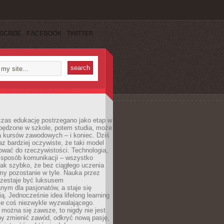
SCRIBE
FACEBOOK
TWITTER
czas edukację postrzegano jako etap w
spędzone w szkole, potem studia, może
a kursów zawodowych – i koniec. Dziś
raz bardziej oczywiste, że taki model
ować do rzeczywistości. Technologia,
, sposób komunikacji – wszystko
tak szybko, że bez ciągłego uczenia
my pozostanie w tyle. Nauka przez
rzestaje być luksusem
ym dla pasjonatów, a staje się
ą. Jednocześnie idea lifelong learning
ie coś niezwykle wyzwalającego.
można się zawsze, to nigdy nie jest
by zmienić zawód, odkryć nową pasję,