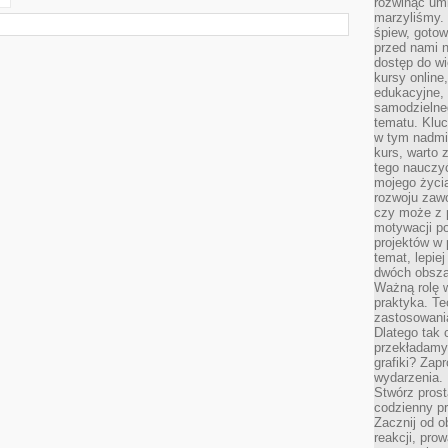
rozwinąć umi
marzyliśmy.
śpiew, gotow
przed nami n
dostęp do wi
kursy online
edukacyjne, 
samodzielne
tematu. Kluc
w tym nadmi
kurs, warto 
tego nauczy
mojego życia
rozwoju zaw
czy może z p
motywacji p
projektów w 
temat, lepie
dwóch obszar
Ważną rolę w
praktyka. Te
zastosowania
Dlatego tak 
przekładamy
grafiki? Zapr
wydarzenia.
Stwórz prost
codzienny pr
Zacznij od 
reakcji, pro