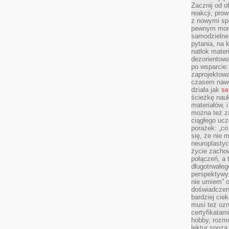
Zacznij od 
reakcji, pro
z nowymi sp
pewnym mome
samodzielne 
pytania, na 
natłok mater
dezorientow
po wsparcie:
zaprojektow
czasem nawe
działa jak
se
ścieżkę nauk
materiałów, 
można też z
ciągłego ucz
porażek: „co 
się, że nie
neuroplasty
życie zacho
połączeń, a 
długotrwałeg
perspektywy 
nie umiem” o
doświadczeni
bardziej cie
musi też ozn
certyfikatam
hobby, rozmó
lektur spoza