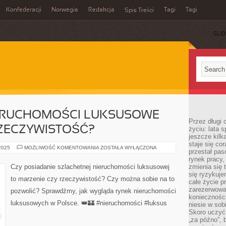
Konfederacji
Norwegia
Redakcja
Tagi
Tagi
Spis Treści
SUB
ERUCHOMOŚCI LUKSUSOWE –
Przez długi 
RZECZYWISTOŚĆ?
życiu: lata 
jeszcze kilk
staje się co
SZLACHETNE
 2025
MOŻLIWOŚĆ KOMENTOWANIA
ZOSTAŁA WYŁĄCZONA
przestał pas
NIERUCHOMOŚCI
LUKSUSOWE
rynek pracy
–
Czy posiadanie szlachetnej nieruchomości luksusowej
zmienia się 
MARZENIE
się ryzykuje
CZY
to marzenie czy rzeczywistość? Czy można sobie na to
RZECZYWISTOŚĆ?
całe życie p
zarezerwowan
pozwolić? Sprawdźmy, jak wygląda rynek nieruchomości
konieczności
luksusowych w Polsce. 👑🏰 #nieruchomości #luksus
niesie w sob
Skoro uczyć 
„za późno”, 