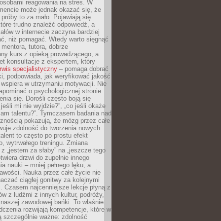
osobami reagowania na stres. W
ncie może jednak okazać się, że
próby to za mało. Pojawiają się
które trudno znaleźć odpowiedź, a
iałów w internecie zaczyna bardziej
ać, niż pomagać. Wtedy warto sięgnąć
 mentora, tutora, dobrze
any kurs z opieką prowadzącego, a
t konsultacje z ekspertem, który
rwis specjalistyczny
– pomaga dobrać
i, podpowiada, jak weryfikować jakość
i wspiera w utrzymaniu motywacji. Nie
apominać o psychologicznej stronie
enia się. Dorośli często boją się
jeśli mi nie wyjdzie?”, „co jeśli okaże
 mam talentu?”. Tymczasem badania nad
cznością pokazują, że mózg przez całe
wuje zdolność do tworzenia nowych
talent to często po prostu efekt
o, wytrwałego treningu. Zmiana
z „jestem za słaby” na „jeszcze tego
twiera drzwi do zupełnie innego
a nauki – mniej pełnego lęku, a
kawości. Nauka przez całe życie nie
aczać ciągłej gonitwy za kolejnymi
i. Czasem najcenniejsze lekcje płyną z
w z ludźmi z innych kultur, podróży,
 naszej zawodowej bańki. To właśnie
dczenia rozwijają kompetencje, które w
ą szczególnie ważne: zdolność