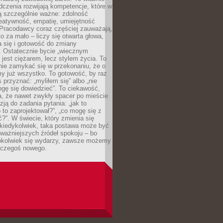
dczenia rozwijają kompetencje, które w
ą szczególnie ważne: zdolność
reatywność, empatię, umiejętność
 Pracodawcy coraz częściej zauważają,
o za mało – liczy się otwarta głowa,
 się i gotowość do zmiany
. Ostatecznie bycie „wiecznym
 jest ciężarem, lecz stylem życia. To
nie zamykać się w przekonaniu, że o
y już wszystko. To gotowość, by raz
s przyznać: „myliłem się” albo „nie
gę się dowiedzieć”. To ciekawość,
a, że nawet zwykły spacer po mieście
zją do zadania pytania: „jak to
o to zaprojektował?”, „co mogę się z
?”. W świecie, który zmienia się
 kiedykolwiek, taka postawa może być
ważniejszych źródeł spokoju – bo
okolwiek się wydarzy, zawsze możemy
 czegoś nowego.