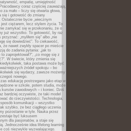
reatywność, empatię, umiejętność
 Pracodawcy coraz częściej zauważają,
o za mało – liczy się otwarta głowa,
 się i gotowość do zmiany
. Ostatecznie bycie „wiecznym
 jest ciężarem, lecz stylem życia. To
nie zamykać się w przekonaniu, że o
y już wszystko. To gotowość, by raz
s przyznać: „myliłem się” albo „nie
gę się dowiedzieć”. To ciekawość,
a, że nawet zwykły spacer po mieście
zją do zadania pytania: „jak to
o to zaprojektował?”, „co mogę się z
?”. W świecie, który zmienia się
 kiedykolwiek, taka postawa może być
ważniejszych źródeł spokoju – bo
okolwiek się wydarzy, zawsze możemy
 czegoś nowego.
czas edukację postrzegano jako etap w
spędzone w szkole, potem studia, może
a kursów zawodowych – i koniec. Dziś
raz bardziej oczywiste, że taki model
ować do rzeczywistości. Technologia,
, sposób komunikacji – wszystko
tak szybko, że bez ciągłego uczenia
my pozostanie w tyle. Nauka przez
rzestaje być luksusem
ym dla pasjonatów, a staje się
ą. Jednocześnie idea lifelong learning
ie coś niezwykle wyzwalającego.