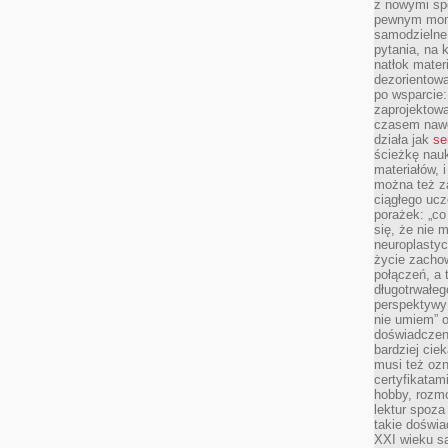
z nowymi sp
pewnym mome
samodzielne 
pytania, na 
natłok mater
dezorientow
po wsparcie:
zaprojektow
czasem nawe
działa jak
se
ścieżkę nauk
materiałów, 
można też z
ciągłego ucz
porażek: „co 
się, że nie
neuroplasty
życie zacho
połączeń, a 
długotrwałeg
perspektywy 
nie umiem” o
doświadczeni
bardziej cie
musi też ozn
certyfikatam
hobby, rozmó
lektur spoza
takie doświa
XXI wieku s