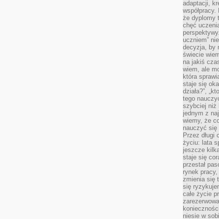
adaptacji, k
współpracy.
że dyplomy t
chęć uczenia
perspektywy
uczniem” nie
decyzja, by 
świecie wiem
na jakiś cza
wiem, ale mo
która sprawi
staje się oka
działa?”, „kt
tego nauczyć
szybciej niż
jednym z naj
wiemy, że c
nauczyć się
Przez długi 
życiu: lata 
jeszcze kilk
staje się co
przestał pas
rynek pracy
zmienia się 
się ryzykuje
całe życie p
zarezerwowan
konieczności
niesie w sob