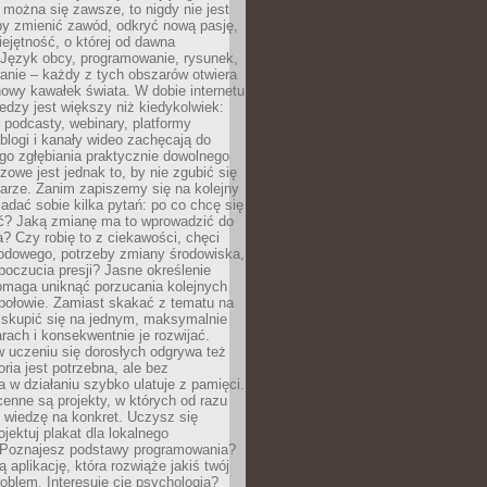
można się zawsze, to nigdy nie jest
by zmienić zawód, odkryć nową pasję,
ejętność, o której od dawna
 Język obcy, programowanie, rysunek,
anie – każdy z tych obszarów otwiera
owy kawałek świata. W dobie internetu
edzy jest większy niż kiedykolwiek:
, podcasty, webinary, platformy
blogi i kanały wideo zachęcają do
go zgłębiania praktycznie dowolnego
zowe jest jednak to, by nie zgubić się
arze. Zanim zapiszemy się na kolejny
zadać sobie kilka pytań: po co chcę się
ć? Jaką zmianę ma to wprowadzić do
? Czy robię to z ciekawości, chęci
odowego, potrzeby zmiany środowiska,
oczucia presji? Jasne określenie
omaga uniknąć porzucania kolejnych
połowie. Zamiast skakać z tematu na
j skupić się na jednym, maksymalnie
ach i konsekwentnie je rozwijać.
 uczeniu się dorosłych odgrywa też
oria jest potrzebna, ale bez
 w działaniu szybko ulatuje z pamięci.
cenne są projekty, w których od razu
 wiedzę na konkret. Uczysz się
ojektuj plakat dla lokalnego
 Poznajesz podstawy programowania?
ą aplikację, która rozwiąże jakiś twój
oblem. Interesuje cię psychologia?