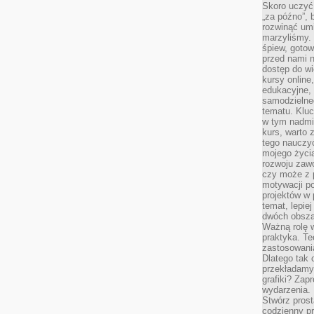
Skoro uczyć 
„za późno”, 
rozwinąć umi
marzyliśmy.
śpiew, gotow
przed nami n
dostęp do wi
kursy online
edukacyjne, 
samodzielne
tematu. Kluc
w tym nadmi
kurs, warto 
tego nauczy
mojego życia
rozwoju zaw
czy może z p
motywacji p
projektów w 
temat, lepie
dwóch obszar
Ważną rolę w
praktyka. Te
zastosowania
Dlatego tak 
przekładamy
grafiki? Zapr
wydarzenia.
Stwórz prost
codzienny pr