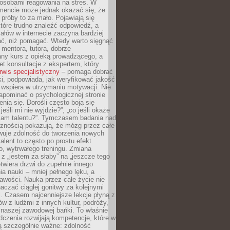
osobami reagowania na stres. W
ncie może jednak okazać się, że
próby to za mało. Pojawiają się
które trudno znaleźć odpowiedź, a
iałów w internecie zaczyna bardziej
ać, niż pomagać. Wtedy warto sięgnąć
 mentora, tutora, dobrze
any kurs z opieką prowadzącego, a
t konsultacje z ekspertem, który
rwis specjalistyczny
– pomaga dobrać
i, podpowiada, jak weryfikować jakość
i wspiera w utrzymaniu motywacji. Nie
apominać o psychologicznej stronie
enia się. Dorośli często boją się
jeśli mi nie wyjdzie?”, „co jeśli okaże
 mam talentu?”. Tymczasem badania nad
cznością pokazują, że mózg przez całe
wuje zdolność do tworzenia nowych
talent to często po prostu efekt
o, wytrwałego treningu. Zmiana
z „jestem za słaby” na „jeszcze tego
twiera drzwi do zupełnie innego
a nauki – mniej pełnego lęku, a
kawości. Nauka przez całe życie nie
aczać ciągłej gonitwy za kolejnymi
i. Czasem najcenniejsze lekcje płyną z
w z ludźmi z innych kultur, podróży,
 naszej zawodowej bańki. To właśnie
dczenia rozwijają kompetencje, które w
ą szczególnie ważne: zdolność