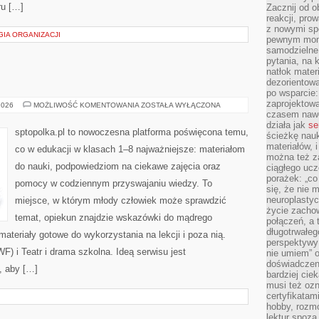
ru […]
Zacznij od 
reakcji, pro
z nowymi sp
GIA ORGANIZACJI
pewnym mome
samodzielne 
pytania, na 
natłok mater
dezorientow
po wsparcie:
zaprojektow
HISTORIA
2026
MOŻLIWOŚĆ KOMENTOWANIA
ZOSTAŁA WYŁĄCZONA
czasem nawe
działa jak
se
sptopolka.pl to nowoczesna platforma poświęcona temu,
ścieżkę nauk
materiałów, 
co w edukacji w klasach 1–8 najważniejsze: materiałom
można też z
do nauki, podpowiedziom na ciekawe zajęcia oraz
ciągłego ucz
porażek: „co 
pomocy w codziennym przyswajaniu wiedzy. To
się, że nie
neuroplasty
miejsce, w którym młody człowiek może sprawdzić
życie zacho
temat, opiekun znajdzie wskazówki do mądrego
połączeń, a 
długotrwałeg
materiały gotowe do wykorzystania na lekcji i poza nią.
perspektywy 
 i Teatr i drama szkolna. Ideą serwisu jest
nie umiem” o
doświadczeni
, aby […]
bardziej cie
musi też ozn
certyfikatam
hobby, rozmó
lektur spoza