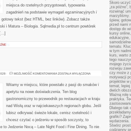
Skoro uczyć 
miejsca do rzetelnych przygotowań, typowania
„za późno”, 
rozwinąć umi
zagadnień na podstawie wymagań egzaminacyjnych i
marzyliśmy.
 gotowy tekst (bez HTML, bez linków). Zobacz także
śpiew, gotow
przed nami n
ki i Matura – Biologia. Sqlmedia.pl to centrum powtórek
dostęp do wi
 […]
kursy online
edukacyjne, 
samodzielne
CZNE
tematu. Kluc
w tym nadmi
kurs, warto 
tego nauczy
mojego życia
rozwoju zaw
czy może z p
FINE
2026
MOŻLIWOŚĆ KOMENTOWANIA
ZOSTAŁA WYŁĄCZONA
DINING
motywacji p
projektów w 
Witamy w miejscu, które powstało z pasji do smaków i
temat, lepie
dwóch obszar
apetytu na nowe doświadczenia. Ten blog
Ważną rolę w
gastronomiczny to przewodnik po restauracjach w kraju
praktyka. Te
zastosowania
nad Wisłą oraz w najciekawszych regionach globu. Jeśli
Dlatego tak 
przekładamy
lubisz odkrywać świeże lokale, cenisz rzetelność i
grafiki? Zapr
chcesz czytać o jedzeniu w sposób soczysty, to
wydarzenia.
Stwórz prost
nie to Jedzenie Nocą – Late Night Food i Fine Dining. To nie
codzienny pr