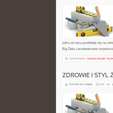
tylko od razu przekłada się na um
Big Data i przetwarzanie rozpros
CATEGORIES:
NOWOCZESNE TECH
ZDROWIE I STYL 
POSTED BY ADMIN
STY - 10 -