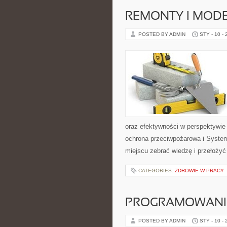
REMONTY I MODE
POSTED BY ADMIN
STY - 10 -
oraz efektywności w perspektywie 
ochrona przeciwpożarowa i System
miejscu zebrać wiedzę i przełożyć
CATEGORIES:
ZDROWIE W PRACY
PROGRAMOWANI
POSTED BY ADMIN
STY - 10 -