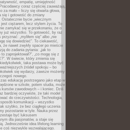
reatywność, empatię, umiejętność
 Pracodawcy coraz częściej zauważają,
o za mało – liczy się otwarta głowa,
 się i gotowość do zmiany
. Ostatecznie bycie „wiecznym
 jest ciężarem, lecz stylem życia. To
nie zamykać się w przekonaniu, że o
y już wszystko. To gotowość, by raz
s przyznać: „myliłem się” albo „nie
gę się dowiedzieć”. To ciekawość,
a, że nawet zwykły spacer po mieście
zją do zadania pytania: „jak to
o to zaprojektował?”, „co mogę się z
?”. W świecie, który zmienia się
 kiedykolwiek, taka postawa może być
ważniejszych źródeł spokoju – bo
okolwiek się wydarzy, zawsze możemy
 czegoś nowego.
czas edukację postrzegano jako etap w
spędzone w szkole, potem studia, może
a kursów zawodowych – i koniec. Dziś
raz bardziej oczywiste, że taki model
ować do rzeczywistości. Technologia,
, sposób komunikacji – wszystko
tak szybko, że bez ciągłego uczenia
my pozostanie w tyle. Nauka przez
rzestaje być luksusem
ym dla pasjonatów, a staje się
ą. Jednocześnie idea lifelong learning
ie coś niezwykle wyzwalającego.