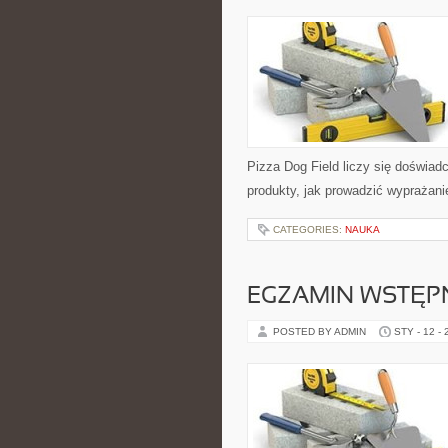
Pizza Dog Field liczy się doświadc
produkty, jak prowadzić wyprażani
CATEGORIES:
NAUKA
EGZAMIN WSTĘPN
POSTED BY ADMIN
STY - 12 -