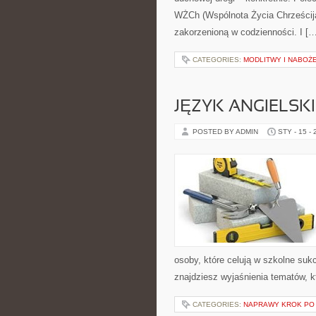
WŻCh (Wspólnota Życia Chrześcija
zakorzenioną w codzienności. I […
CATEGORIES:
MODLITWY I NABOŻ
JĘZYK ANGIELSKI
POSTED BY ADMIN
STY - 15 -
osoby, które celują w szkolne suk
znajdziesz wyjaśnienia tematów, kt
CATEGORIES:
NAPRAWY KROK PO