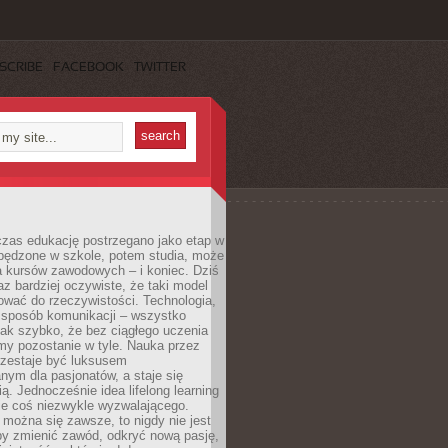
SCRIBE
FACEBOOK
TWITTER
czas edukację postrzegano jako etap w
spędzone w szkole, potem studia, może
a kursów zawodowych – i koniec. Dziś
raz bardziej oczywiste, że taki model
ować do rzeczywistości. Technologia,
, sposób komunikacji – wszystko
tak szybko, że bez ciągłego uczenia
my pozostanie w tyle. Nauka przez
rzestaje być luksusem
ym dla pasjonatów, a staje się
ą. Jednocześnie idea lifelong learning
ie coś niezwykle wyzwalającego.
można się zawsze, to nigdy nie jest
by zmienić zawód, odkryć nową pasję,