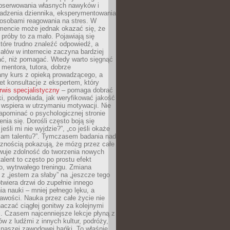
obserwowania własnych nawyków i
wadzenia dziennika, eksperymentowania
osobami reagowania na stres. W
ncie może jednak okazać się, że
próby to za mało. Pojawiają się
które trudno znaleźć odpowiedź, a
iałów w internecie zaczyna bardziej
ać, niż pomagać. Wtedy warto sięgnąć
 mentora, tutora, dobrze
any kurs z opieką prowadzącego, a
t konsultacje z ekspertem, który
rwis specjalistyczny
– pomaga dobrać
i, podpowiada, jak weryfikować jakość
i wspiera w utrzymaniu motywacji. Nie
apominać o psychologicznej stronie
enia się. Dorośli często boją się
jeśli mi nie wyjdzie?”, „co jeśli okaże
 mam talentu?”. Tymczasem badania nad
cznością pokazują, że mózg przez całe
wuje zdolność do tworzenia nowych
talent to często po prostu efekt
o, wytrwałego treningu. Zmiana
z „jestem za słaby” na „jeszcze tego
twiera drzwi do zupełnie innego
a nauki – mniej pełnego lęku, a
kawości. Nauka przez całe życie nie
aczać ciągłej gonitwy za kolejnymi
i. Czasem najcenniejsze lekcje płyną z
w z ludźmi z innych kultur, podróży,
 naszej zawodowej bańki. To właśnie