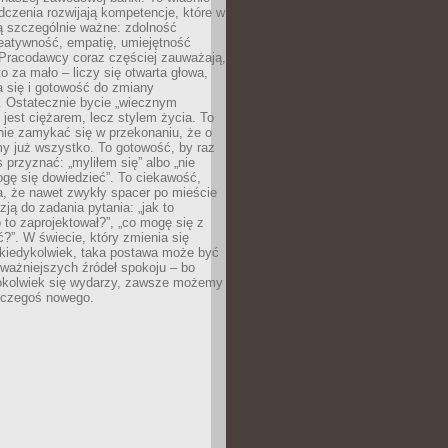
dczenia rozwijają kompetencje, które w
ą szczególnie ważne: zdolność
reatywność, empatię, umiejętność
 Pracodawcy coraz częściej zauważają,
o za mało – liczy się otwarta głowa,
 się i gotowość do zmiany
. Ostatecznie bycie „wiecznym
 jest ciężarem, lecz stylem życia. To
nie zamykać się w przekonaniu, że o
y już wszystko. To gotowość, by raz
s przyznać: „myliłem się” albo „nie
gę się dowiedzieć”. To ciekawość,
a, że nawet zwykły spacer po mieście
zją do zadania pytania: „jak to
o to zaprojektował?”, „co mogę się z
?”. W świecie, który zmienia się
 kiedykolwiek, taka postawa może być
ważniejszych źródeł spokoju – bo
okolwiek się wydarzy, zawsze możemy
 czegoś nowego.