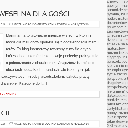
z nowymi sp
pewnym mome
samodzielne 
WESELNA DLA GOŚCI
pytania, na 
natłok mater
dezorientow
MODA
 2026
MOŻLIWOŚĆ KOMENTOWANIA
ZOSTAŁA WYŁĄCZONA
po wsparcie:
ŚLUBNA
I
zaprojektow
WESELNA
Mammamia to przyjazne miejsce w sieci, w którym
czasem nawe
DLA
działa jak
se
GOŚCI
moda dla maluchów spotyka się z codziennością mam i
ścieżkę nauk
materiałów, 
tatów. To blog internetowy tworzony z myślą o tych,
można też z
którzy chcą ubierać siebie i swoje pociechy praktycznie,
ciągłego ucz
porażek: „co 
a jednocześnie z charakterem. Znajdziesz tu treści o
się, że nie
ubraniach, dodatkach i trendach, ale też o tym, jak
neuroplasty
życie zacho
 rzeczywistości: między przedszkolem, szkołą, pracą,
połączeń, a 
długotrwałeg
dla siebie. Kategorie do […]
perspektywy 
nie umiem” o
 SKŁADNIKA
doświadczeni
bardziej cie
musi też ozn
certyfikatam
ECIE
hobby, rozmó
lektur spoza
takie doświa
PIZZERIE
 2026
MOŻLIWOŚĆ KOMENTOWANIA
ZOSTAŁA WYŁĄCZONA
XXI wieku s
NA