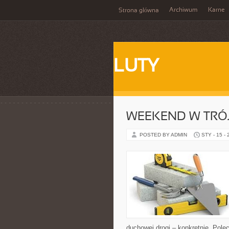
Archiwum
Karne
Strona główna
LUTY
WEEKEND W TRÓJ
POSTED BY ADMIN
STY - 15 -
duchowej drogi – konkretnie. Pol