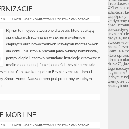
takie doświa
XXI wieku s
RNIZACJE
adaptacji, k
współpracy.
REMONTY
 2026
MOŻLIWOŚĆ KOMENTOWANIA
ZOSTAŁA WYŁĄCZONA
że dyplomy t
I
chęć uczenia
MODERNIZACJE
perspektywy
Rymar to miejsce stworzone dla osób, które szukają
uczniem” nie
sprawdzonych rozwiązań w zakresie systemów
decyzja, by 
świecie wiem
cieplnych oraz nowoczesnych rozwiązań montażowych
na jakiś cza
dla domu. Na stronie prezentujemy wkłady kominkowe,
wiem, ale mo
która sprawi
pompy ciepła i szeroko rozumiane instalacje grzewcze z
staje się oka
działa?”, „kt
myślą o codziennej funkcjonalności, bezpieczeństwie
tego nauczyć
wielu lat. Ciekawe kategorie to Bezpieczeństwo domu i
szybciej niż
jednym z naj
y Smart Home. Nasza strona jest po to, aby w jednym
wiemy, że c
 je […]
nauczyć się
E MOBILNE
PROGRAMOWANIE
 2026
MOŻLIWOŚĆ KOMENTOWANIA
ZOSTAŁA WYŁĄCZONA
MOBILNE