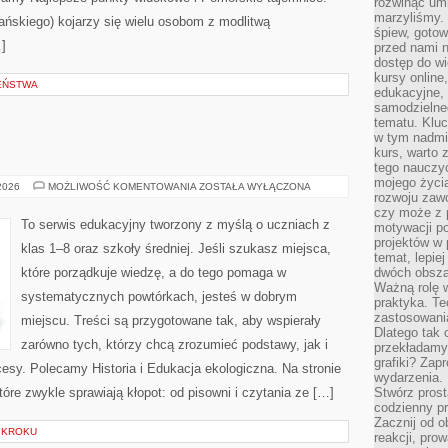
rozwinąć umi
marzyliśmy.
ńskiego) kojarzy się wielu osobom z modlitwą
śpiew, gotow
]
przed nami n
dostęp do wi
kursy online
EŃSTWA
edukacyjne, 
samodzielne
tematu. Kluc
w tym nadmi
kurs, warto 
tego nauczy
mojego życia
JĘZYK
 2026
MOŻLIWOŚĆ KOMENTOWANIA
ZOSTAŁA WYŁĄCZONA
rozwoju zaw
ANGIELSKI
czy może z p
To serwis edukacyjny tworzony z myślą o uczniach z
motywacji p
projektów w 
klas 1–8 oraz szkoły średniej. Jeśli szukasz miejsca,
temat, lepie
które porządkuje wiedzę, a do tego pomaga w
dwóch obszar
Ważną rolę w
systematycznych powtórkach, jesteś w dobrym
praktyka. Te
zastosowania
miejscu. Treści są przygotowane tak, aby wspierały
Dlatego tak 
zarówno tych, którzy chcą zrozumieć podstawy, jak i
przekładamy
grafiki? Zapr
cesy. Polecamy Historia i Edukacja ekologiczna. Na stronie
wydarzenia.
óre zwykle sprawiają kłopot: od pisowni i czytania ze […]
Stwórz prost
codzienny pr
Zacznij od 
 KROKU
reakcji, pro