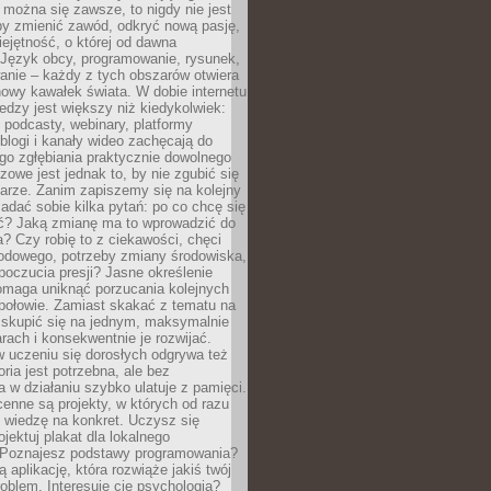
można się zawsze, to nigdy nie jest
by zmienić zawód, odkryć nową pasję,
ejętność, o której od dawna
 Język obcy, programowanie, rysunek,
anie – każdy z tych obszarów otwiera
owy kawałek świata. W dobie internetu
edzy jest większy niż kiedykolwiek:
, podcasty, webinary, platformy
blogi i kanały wideo zachęcają do
go zgłębiania praktycznie dowolnego
zowe jest jednak to, by nie zgubić się
arze. Zanim zapiszemy się na kolejny
zadać sobie kilka pytań: po co chcę się
ć? Jaką zmianę ma to wprowadzić do
? Czy robię to z ciekawości, chęci
odowego, potrzeby zmiany środowiska,
oczucia presji? Jasne określenie
omaga uniknąć porzucania kolejnych
połowie. Zamiast skakać z tematu na
j skupić się na jednym, maksymalnie
ach i konsekwentnie je rozwijać.
 uczeniu się dorosłych odgrywa też
oria jest potrzebna, ale bez
 w działaniu szybko ulatuje z pamięci.
cenne są projekty, w których od razu
 wiedzę na konkret. Uczysz się
ojektuj plakat dla lokalnego
 Poznajesz podstawy programowania?
ą aplikację, która rozwiąże jakiś twój
oblem. Interesuje cię psychologia?