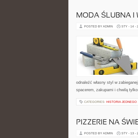
MODA ŚLUBNA I 
POSTED BY ADMIN
STY - 14 -
odnaleźć własny styl w zabieganej
spacerem, zakupami i chwilą tylko 
CATEGORIES:
HISTORIA JEDNEGO
PIZZERIE NA ŚWI
POSTED BY ADMIN
STY - 13 -