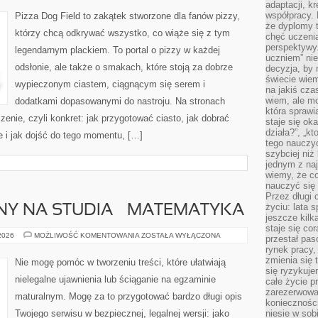
adaptacji, k
ŚWIECIE
współpracy.
Pizza Dog Field to zakątek stworzone dla fanów pizzy,
że dyplomy t
którzy chcą odkrywać wszystko, co wiąże się z tym
chęć uczenia
perspektywy
legendarnym plackiem. To portal o pizzy w każdej
uczniem” nie
odsłonie, ale także o smakach, które stoją za dobrze
decyzja, by 
świecie wiem
wypieczonym ciastem, ciągnącym się serem i
na jakiś cza
wiem, ale mo
dodatkami dopasowanymi do nastroju. Na stronach
która sprawi
zenie, czyli konkret: jak przygotować ciasto, jak dobrać
staje się oka
działa?”, „kt
e i jak dojść do tego momentu, […]
tego nauczyć
szybciej niż
jednym z naj
wiemy, że c
nauczyć się
Przez długi 
życiu: lata 
Y NA STUDIA – MATEMATYKA
jeszcze kilk
staje się co
EGZAMIN
 2026
MOŻLIWOŚĆ KOMENTOWANIA
ZOSTAŁA WYŁĄCZONA
przestał pas
WSTĘPNY
rynek pracy
NA
STUDIA
zmienia się 
Nie mogę pomóc w tworzeniu treści, które ułatwiają
–
się ryzykuje
MATEMATYKA
nielegalne ujawnienia lub ściąganie na egzaminie
całe życie p
zarezerwowan
maturalnym. Mogę za to przygotować bardzo długi opis
konieczności
Twojego serwisu w bezpiecznej, legalnej wersji: jako
niesie w sob