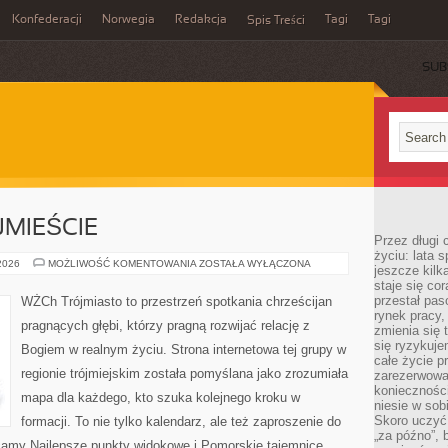
Konfederacji
Norwegia
Redakcja
Tagi
Tagi
Spis Treści
SUB
MIEŚCIE
Przez długi 
życiu: lata 
WEEKEND
 2026
MOŻLIWOŚĆ KOMENTOWANIA
ZOSTAŁA WYŁĄCZONA
jeszcze kilk
W
staje się co
TRÓJMIEŚCIE
przestał pas
WŻCh Trójmiasto to przestrzeń spotkania chrześcijan
rynek pracy
pragnących głębi, którzy pragną rozwijać relację z
zmienia się 
się ryzykuje
Bogiem w realnym życiu. Strona internetowa tej grupy w
całe życie p
regionie trójmiejskim została pomyślana jako zrozumiała
zarezerwowan
konieczności
mapa dla każdego, kto szuka kolejnego kroku w
niesie w sob
Skoro uczyć 
formacji. To nie tylko kalendarz, ale też zaproszenie do
„za późno”, 
ecamy Najlepsze punkty widokowe i Pomorskie tajemnice.