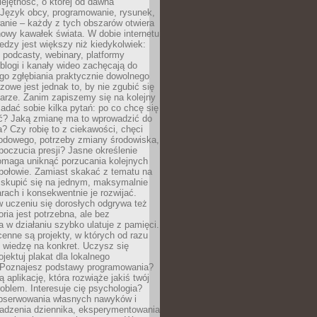
ejętność, o której od dawna
 Język obcy, programowanie, rysunek,
anie – każdy z tych obszarów otwiera
owy kawałek świata. W dobie internetu
edzy jest większy niż kiedykolwiek:
, podcasty, webinary, platformy
blogi i kanały wideo zachęcają do
go zgłębiania praktycznie dowolnego
zowe jest jednak to, by nie zgubić się
arze. Zanim zapiszemy się na kolejny
zadać sobie kilka pytań: po co chcę się
ć? Jaką zmianę ma to wprowadzić do
? Czy robię to z ciekawości, chęci
odowego, potrzeby zmiany środowiska,
oczucia presji? Jasne określenie
omaga uniknąć porzucania kolejnych
połowie. Zamiast skakać z tematu na
j skupić się na jednym, maksymalnie
ach i konsekwentnie je rozwijać.
 uczeniu się dorosłych odgrywa też
oria jest potrzebna, ale bez
 w działaniu szybko ulatuje z pamięci.
cenne są projekty, w których od razu
 wiedzę na konkret. Uczysz się
ojektuj plakat dla lokalnego
 Poznajesz podstawy programowania?
ą aplikację, która rozwiąże jakiś twój
oblem. Interesuje cię psychologia?
obserwowania własnych nawyków i
wadzenia dziennika, eksperymentowania