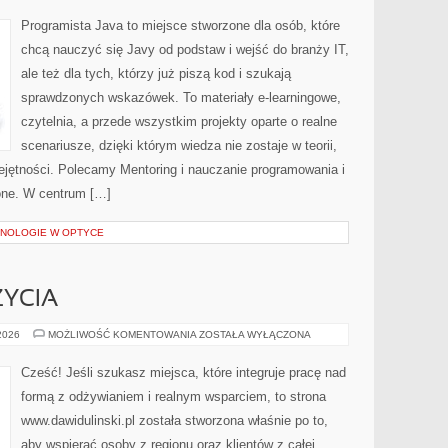
Programista Java to miejsce stworzone dla osób, które
chcą nauczyć się Javy od podstaw i wejść do branży IT,
ale też dla tych, którzy już piszą kod i szukają
sprawdzonych wskazówek. To materiały e-learningowe,
czytelnia, a przede wszystkim projekty oparte o realne
scenariusze, dzięki którym wiedza nie zostaje w teorii,
iejętności. Polecamy Mentoring i nauczanie programowania i
zone. W centrum […]
NOLOGIE W OPTYCE
ŻYCIA
ZDROWIE
 2026
MOŻLIWOŚĆ KOMENTOWANIA
ZOSTAŁA WYŁĄCZONA
I
STYL
ŻYCIA
Cześć! Jeśli szukasz miejsca, które integruje pracę nad
formą z odżywianiem i realnym wsparciem, to strona
www.dawidulinski.pl została stworzona właśnie po to,
aby wspierać osoby z regionu oraz klientów z całej