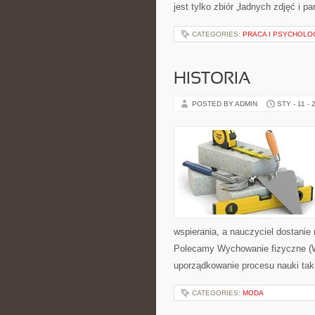
jest tylko zbiór „ładnych zdjęć i pa
CATEGORIES:
PRACA I PSYCHOLO
HISTORIA
POSTED BY ADMIN
STY - 11 - 
wspierania, a nauczyciel dostanie 
Polecamy Wychowanie fizyczne (WF)
uporządkowanie procesu nauki tak
CATEGORIES:
MODA